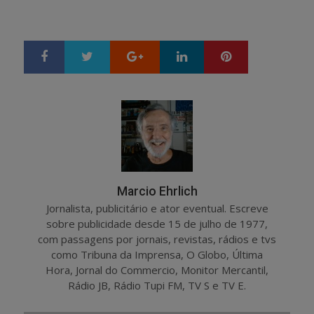
Google+
LinkedIn
Pinterest
S
T
h
w
a
e
r
e
e
t
Marcio Ehrlich
Jornalista, publicitário e ator eventual. Escreve
sobre publicidade desde 15 de julho de 1977,
com passagens por jornais, revistas, rádios e tvs
como Tribuna da Imprensa, O Globo, Última
Hora, Jornal do Commercio, Monitor Mercantil,
Rádio JB, Rádio Tupi FM, TV S e TV E.