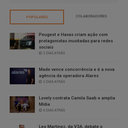
COLABORADORES
POPULARES
Peugeot e Havas criam ação com
protagonistas inusitadas para redes
sociais
POSTED
5 DIAS ATRÁS
ON
Made vence concorrência e é a nova
agência da operadora Alares
POSTED
5 DIAS ATRÁS
ON
Lovely contrata Camila Saab e amplia
Mídia
POSTED
6 DIAS ATRÁS
ON
Leo Martinez, da V3A, debate o