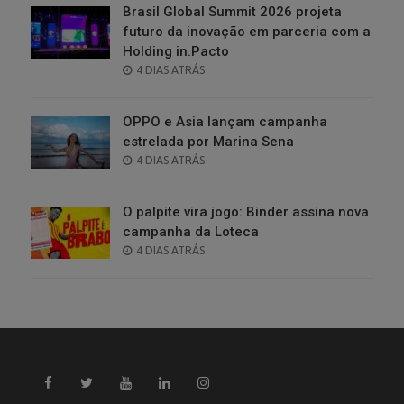
Brasil Global Summit 2026 projeta
futuro da inovação em parceria com a
Holding in.Pacto
POSTED
4 DIAS ATRÁS
ON
OPPO e Asia lançam campanha
estrelada por Marina Sena
POSTED
4 DIAS ATRÁS
ON
O palpite vira jogo: Binder assina nova
campanha da Loteca
POSTED
4 DIAS ATRÁS
ON