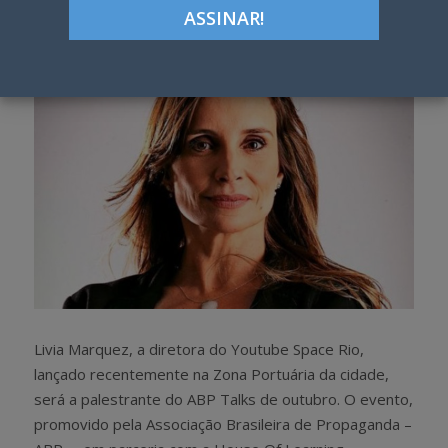
h
w
a
e
r
e
e
t
Livia Marquez, a diretora do Youtube Space Rio,
lançado recentemente na Zona Portuária da cidade,
será a palestrante do ABP Talks de outubro. O evento,
promovido pela Associação Brasileira de Propaganda –