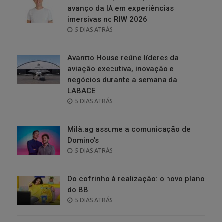
avanço da IA em experiências
imersivas no RIW 2026
POSTED
5 DIAS ATRÁS
ON
Avantto House reúne líderes da
aviação executiva, inovação e
negócios durante a semana da
LABACE
POSTED
5 DIAS ATRÁS
ON
Milà.ag assume a comunicação de
Domino’s
POSTED
5 DIAS ATRÁS
ON
Do cofrinho à realização: o novo plano
do BB
POSTED
5 DIAS ATRÁS
ON