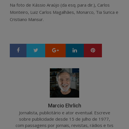
Na foto de Kássio Araújo (da esq. para dir.), Carlos
Monteiro, Luiz Carlos Magalhães, Monarco, Tia Surica e
Cristiano Mansur.
Google+
LinkedIn
Pinterest
S
T
h
w
a
e
r
e
e
t
Marcio Ehrlich
Jornalista, publicitário e ator eventual. Escreve
sobre publicidade desde 15 de julho de 1977,
com passagens por jornais, revistas, rádios e tvs