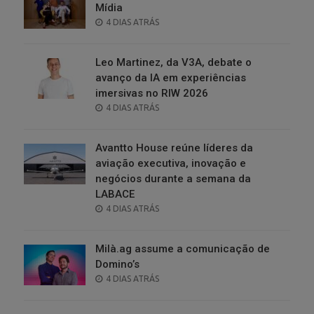
Mídia
POSTED
4 DIAS ATRÁS
ON
Leo Martinez, da V3A, debate o
avanço da IA em experiências
imersivas no RIW 2026
POSTED
4 DIAS ATRÁS
ON
Avantto House reúne líderes da
aviação executiva, inovação e
negócios durante a semana da
LABACE
POSTED
4 DIAS ATRÁS
ON
Milà.ag assume a comunicação de
Domino’s
POSTED
4 DIAS ATRÁS
ON