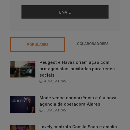
COLABORADORES
POPULARES
Peugeot e Havas criam ação com
protagonistas inusitadas para redes
sociais
POSTED
4 DIAS ATRÁS
ON
Made vence concorrência e é a nova
agência da operadora Alares
POSTED
3 DIAS ATRÁS
ON
Lovely contrata Camila Saab e amplia