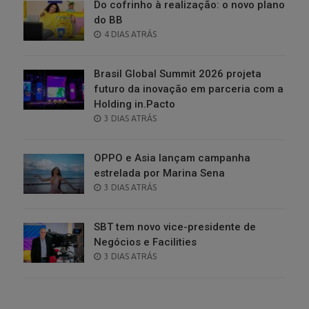
Do cofrinho à realização: o novo plano
do BB
POSTED
4 DIAS ATRÁS
ON
Brasil Global Summit 2026 projeta
futuro da inovação em parceria com a
Holding in.Pacto
POSTED
3 DIAS ATRÁS
ON
OPPO e Asia lançam campanha
estrelada por Marina Sena
POSTED
3 DIAS ATRÁS
ON
SBT tem novo vice-presidente de
Negócios e Facilities
POSTED
3 DIAS ATRÁS
ON