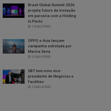
Brasil Global Summit 2026
projeta futuro da inovação
em parceria com a Holding
in.Pacto
POSTED
3 DIAS ATRÁS
ON
OPPO e Asia lançam
campanha estrelada por
Marina Sena
POSTED
3 DIAS ATRÁS
ON
SBT tem novo vice-
presidente de Negócios e
Facilities
POSTED
3 DIAS ATRÁS
ON