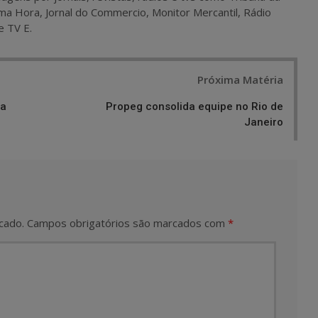
ma Hora, Jornal do Commercio, Monitor Mercantil, Rádio
e TV E.
Próxima Matéria
sa
Propeg consolida equipe no Rio de
Janeiro
cado.
Campos obrigatórios são marcados com
*