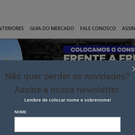
NTERIORES
GUIA DO MERCADO
FALE CONOSCO
ASSI
Não quer perder as novidades?
Assine a nossa newsletter.
Lembre de colocar nome e sobrenome!
RÇA PLANEJAMENTO E CRIAÇÃO
NOME
planejamento e criação