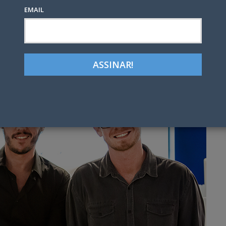
EMAIL
Google+
LinkedIn
Pinterest
tter