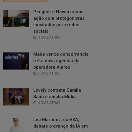
Peugeot e Havas criam
ação com protagonistas
inusitadas para redes
sociais
POSTED
4 DIAS ATRÁS
ON
Made vence concorrência
e é a nova agência da
operadora Alares
POSTED
3 DIAS ATRÁS
ON
Lovely contrata Camila
Saab e amplia Mídia
POSTED
4 DIAS ATRÁS
ON
Leo Martinez, da V3A,
debate o avanço da IA em