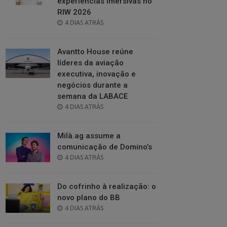
experiências imersivas no
RIW 2026
POSTED
4 DIAS ATRÁS
ON
Avantto House reúne
líderes da aviação
executiva, inovação e
negócios durante a
semana da LABACE
POSTED
4 DIAS ATRÁS
ON
Milà.ag assume a
comunicação de Domino’s
POSTED
4 DIAS ATRÁS
ON
Do cofrinho à realização: o
novo plano do BB
POSTED
4 DIAS ATRÁS
ON