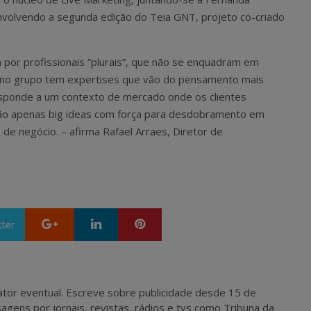
nvolvendo a segunda edição do Teia GNT, projeto co-criado
or profissionais “plurais”, que não se enquadram em
s no grupo tem expertises que vão do pensamento mais
responde a um contexto de mercado onde os clientes
o apenas big ideas com força para desdobramento em
de negócio. – afirma Rafael Arraes, Diretor de
Google+
LinkedIn
Pinterest
tter
 e ator eventual. Escreve sobre publicidade desde 15 de
agens por jornais, revistas, rádios e tvs como Tribuna da