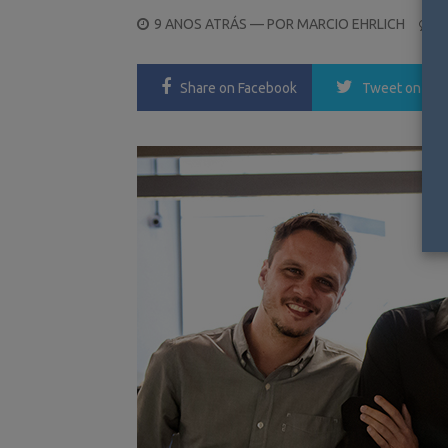
POSTED
9 ANOS ATRÁS
— POR
MARCIO EHRLICH
0
ON
Share
on Facebook
Tweet
on Twi