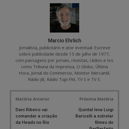
r
e
e
t
Marcio Ehrlich
Jornalista, publicitário e ator eventual. Escreve
sobre publicidade desde 15 de julho de 1977,
com passagens por jornais, revistas, rádios e tvs
como Tribuna da Imprensa, O Globo, Última
Hora, Jornal do Commercio, Monitor Mercantil,
Rádio JB, Rádio Tupi FM, TV S e TV E.
Post
Matéria Anterior
Próxima Matéria
navigation
Dani Ribeiro vai
Quintal leva Luigi
comandar a criação
Baricelli a estrelar
da Heads no Rio
filmes do
ParPerfeito