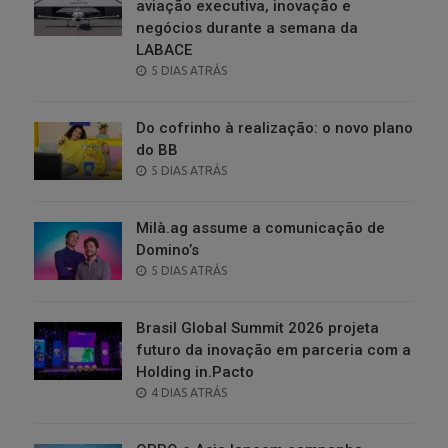
aviação executiva, inovação e
negócios durante a semana da
LABACE
POSTED
5 DIAS ATRÁS
ON
Do cofrinho à realização: o novo plano
do BB
POSTED
5 DIAS ATRÁS
ON
Milà.ag assume a comunicação de
Domino’s
POSTED
5 DIAS ATRÁS
ON
Brasil Global Summit 2026 projeta
futuro da inovação em parceria com a
Holding in.Pacto
POSTED
4 DIAS ATRÁS
ON