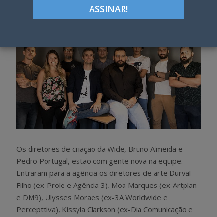
h
w
a
e
r
e
e
t
Os diretores de criação da Wide, Bruno Almeida e
Pedro Portugal, estão com gente nova na equipe.
Entraram para a agência os diretores de arte Durval
Filho (ex-Prole e Agência 3), Moa Marques (ex-Artplan
e DM9), Ulysses Moraes (ex-3A Worldwide e
Percepttiva), Kissyla Clarkson (ex-Dia Comunicação e