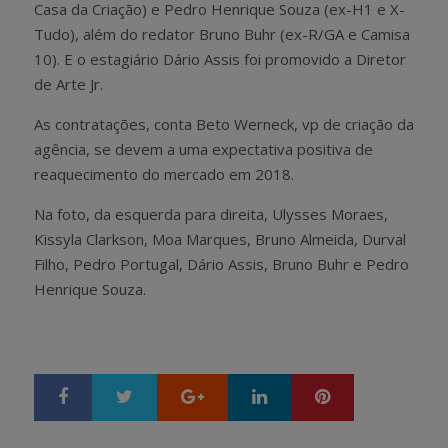
Casa da Criação) e Pedro Henrique Souza (ex-H1 e X-
Tudo), além do redator Bruno Buhr (ex-R/GA e Camisa
10). E o estagiário Dário Assis foi promovido a Diretor
de Arte Jr.
As contratações, conta Beto Werneck, vp de criação da
agência, se devem a uma expectativa positiva de
reaquecimento do mercado em 2018.
Na foto, da esquerda para direita, Ulysses Moraes,
Kissyla Clarkson, Moa Marques, Bruno Almeida, Durval
Filho, Pedro Portugal, Dário Assis, Bruno Buhr e Pedro
Henrique Souza.
Google+
LinkedIn
Pinterest
S
T
h
w
a
e