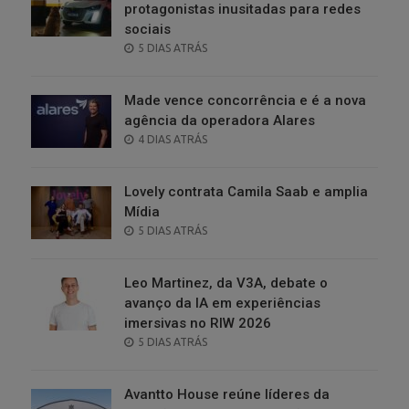
protagonistas inusitadas para redes
sociais
POSTED
5 DIAS ATRÁS
ON
Made vence concorrência e é a nova
agência da operadora Alares
POSTED
4 DIAS ATRÁS
ON
Lovely contrata Camila Saab e amplia
Mídia
POSTED
5 DIAS ATRÁS
ON
Leo Martinez, da V3A, debate o
avanço da IA em experiências
imersivas no RIW 2026
POSTED
5 DIAS ATRÁS
ON
Avantto House reúne líderes da