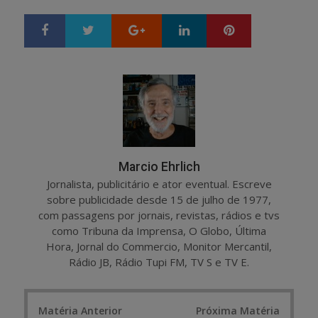
Google+
LinkedIn
Pinterest
S
T
h
w
a
e
r
e
e
t
Marcio Ehrlich
Jornalista, publicitário e ator eventual. Escreve
sobre publicidade desde 15 de julho de 1977,
com passagens por jornais, revistas, rádios e tvs
como Tribuna da Imprensa, O Globo, Última
Hora, Jornal do Commercio, Monitor Mercantil,
Rádio JB, Rádio Tupi FM, TV S e TV E.
Post
Matéria Anterior
Próxima Matéria