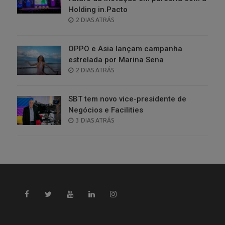
Holding in.Pacto
POSTED
2 DIAS ATRÁS
ON
OPPO e Asia lançam campanha
estrelada por Marina Sena
POSTED
2 DIAS ATRÁS
ON
SBT tem novo vice-presidente de
Negócios e Facilities
POSTED
3 DIAS ATRÁS
ON