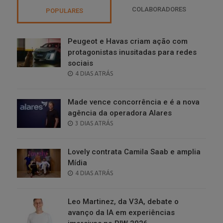
COLABORADORES
POPULARES
Peugeot e Havas criam ação com
protagonistas inusitadas para redes
sociais
POSTED
4 DIAS ATRÁS
ON
Made vence concorrência e é a nova
agência da operadora Alares
POSTED
3 DIAS ATRÁS
ON
Lovely contrata Camila Saab e amplia
Mídia
POSTED
4 DIAS ATRÁS
ON
Leo Martinez, da V3A, debate o
avanço da IA em experiências