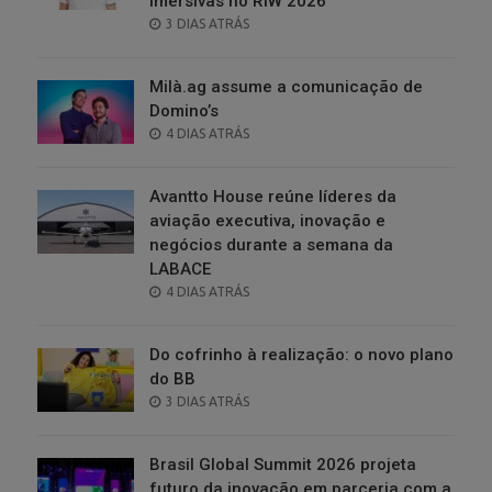
imersivas no RIW 2026
POSTED
3 DIAS ATRÁS
ON
Milà.ag assume a comunicação de
Domino’s
POSTED
4 DIAS ATRÁS
ON
Avantto House reúne líderes da
aviação executiva, inovação e
negócios durante a semana da
LABACE
POSTED
4 DIAS ATRÁS
ON
Do cofrinho à realização: o novo plano
do BB
POSTED
3 DIAS ATRÁS
ON
Brasil Global Summit 2026 projeta
futuro da inovação em parceria com a