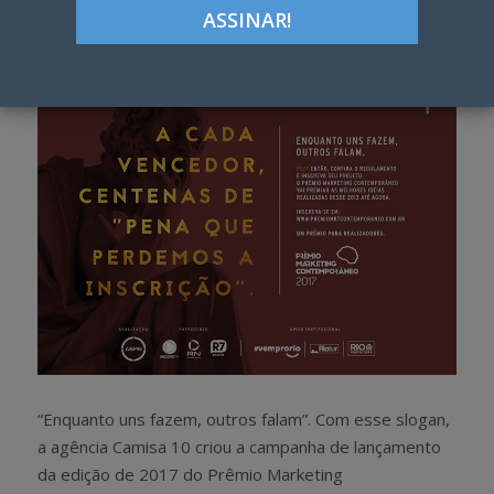
Google+
LinkedIn
Pinterest
S
T
h
w
a
e
r
e
e
t
“Enquanto uns fazem, outros falam”. Com esse slogan,
a agência Camisa 10 criou a campanha de lançamento
da edição de 2017 do Prêmio Marketing