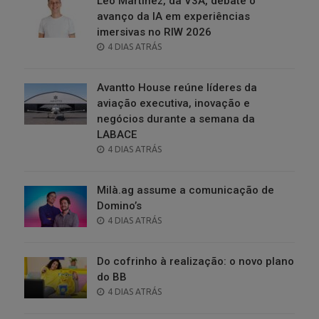
Leo Martinez, da V3A, debate o
avanço da IA em experiências
imersivas no RIW 2026
POSTED
4 DIAS ATRÁS
ON
Avantto House reúne líderes da
aviação executiva, inovação e
negócios durante a semana da
LABACE
POSTED
4 DIAS ATRÁS
ON
Milà.ag assume a comunicação de
Domino’s
POSTED
4 DIAS ATRÁS
ON
Do cofrinho à realização: o novo plano
do BB
POSTED
4 DIAS ATRÁS
ON