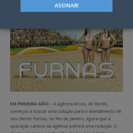
h
w
a
e
r
e
e
t
EM PRIMEIRA MÃO –
A agência Arcos, de Recife,
começou a buscar uma solução para o atendimento de
seu cliente Furnas, no Rio de Janeiro, agora que a
operação carioca da agência sofrerá uma redução. O