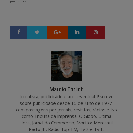
para Furnas)
Google+
LinkedIn
Pinterest
S
T
h
w
a
e
r
e
e
t
Marcio Ehrlich
Jornalista, publicitário e ator eventual. Escreve
sobre publicidade desde 15 de julho de 1977,
com passagens por jornais, revistas, rádios e tvs
como Tribuna da Imprensa, O Globo, Última
Hora, Jornal do Commercio, Monitor Mercantil,
Rádio JB, Rádio Tupi FM, TV S e TV E.