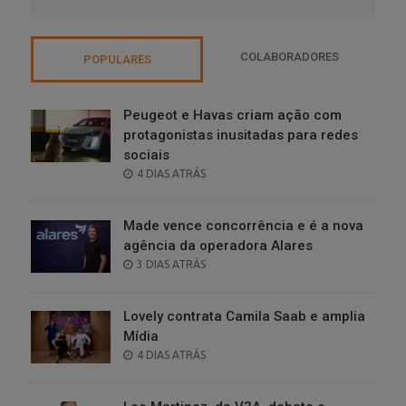
COLABORADORES
POPULARES
Peugeot e Havas criam ação com
protagonistas inusitadas para redes
sociais
POSTED
4 DIAS ATRÁS
ON
Made vence concorrência e é a nova
agência da operadora Alares
POSTED
3 DIAS ATRÁS
ON
Lovely contrata Camila Saab e amplia
Mídia
POSTED
4 DIAS ATRÁS
ON