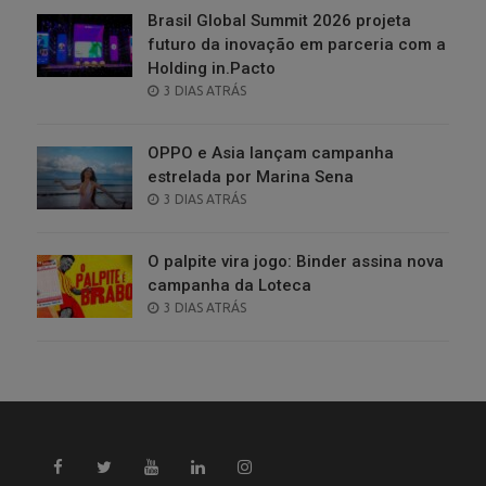
Brasil Global Summit 2026 projeta
futuro da inovação em parceria com a
Holding in.Pacto
POSTED
3 DIAS ATRÁS
ON
OPPO e Asia lançam campanha
estrelada por Marina Sena
POSTED
3 DIAS ATRÁS
ON
O palpite vira jogo: Binder assina nova
campanha da Loteca
POSTED
3 DIAS ATRÁS
ON