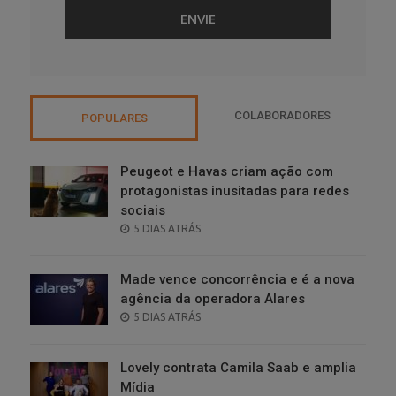
COLABORADORES
POPULARES
Peugeot e Havas criam ação com
protagonistas inusitadas para redes
sociais
POSTED
5 DIAS ATRÁS
ON
Made vence concorrência e é a nova
agência da operadora Alares
POSTED
5 DIAS ATRÁS
ON
Lovely contrata Camila Saab e amplia
Mídia