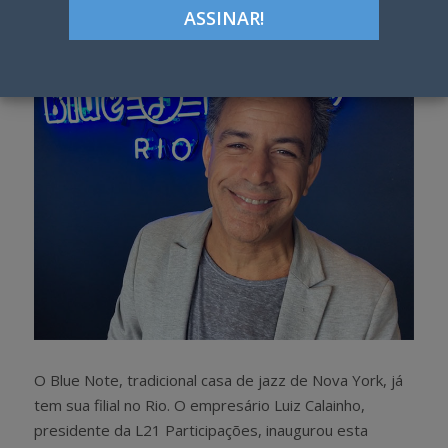
Google+
LinkedIn
Pinterest
S
T
h
w
a
e
r
e
e
t
O Blue Note, tradicional casa de jazz de Nova York, já
tem sua filial no Rio. O empresário Luiz Calainho,
presidente da L21 Participações, inaugurou esta