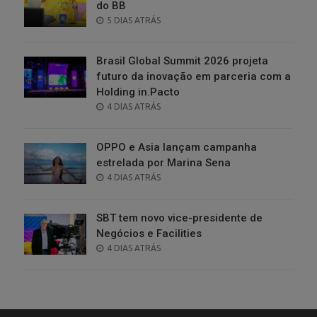
do BB
POSTED
5 DIAS ATRÁS
ON
Brasil Global Summit 2026 projeta
futuro da inovação em parceria com a
Holding in.Pacto
POSTED
4 DIAS ATRÁS
ON
OPPO e Asia lançam campanha
estrelada por Marina Sena
POSTED
4 DIAS ATRÁS
ON
SBT tem novo vice-presidente de
Negócios e Facilities
POSTED
4 DIAS ATRÁS
ON