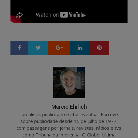
Google+
LinkedIn
Pinterest
S
T
h
w
a
e
r
e
e
t
Marcio Ehrlich
Jornalista, publicitário e ator eventual. Escreve
sobre publicidade desde 15 de julho de 1977,
com passagens por jornais, revistas, rádios e tvs
como Tribuna da Imprensa, O Globo, Última