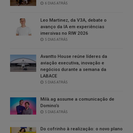
POSTED
6 DIAS ATRÁS
ON
Leo Martinez, da V3A, debate o
avanço da IA em experiências
imersivas no RIW 2026
POSTED
5 DIAS ATRÁS
ON
Avantto House reúne líderes da
aviação executiva, inovação e
negócios durante a semana da
LABACE
POSTED
5 DIAS ATRÁS
ON
Milà.ag assume a comunicação de
Domino’s
POSTED
5 DIAS ATRÁS
ON
Do cofrinho à realização: o novo plano