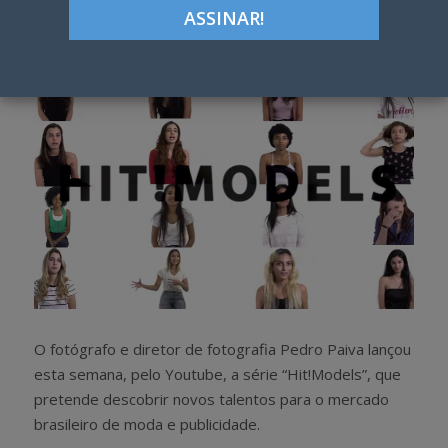
h
w
a
e
r
e
e
t
O fotógrafo e diretor de fotografia Pedro Paiva lançou
esta semana, pelo Youtube, a série “Hit!Models”, que
pretende descobrir novos talentos para o mercado
brasileiro de moda e publicidade.