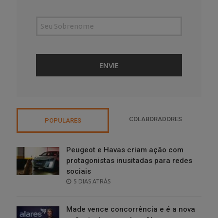
COLABORADORES
POPULARES
Peugeot e Havas criam ação com
protagonistas inusitadas para redes
sociais
POSTED
5 DIAS ATRÁS
ON
Made vence concorrência e é a nova