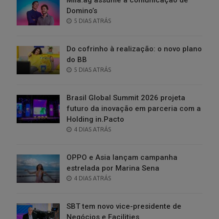
Domino’s
POSTED
5 DIAS ATRÁS
ON
Do cofrinho à realização: o novo plano
do BB
POSTED
5 DIAS ATRÁS
ON
Brasil Global Summit 2026 projeta
futuro da inovação em parceria com a
Holding in.Pacto
POSTED
4 DIAS ATRÁS
ON
OPPO e Asia lançam campanha
estrelada por Marina Sena
POSTED
4 DIAS ATRÁS
ON
SBT tem novo vice-presidente de
Negócios e Facilities