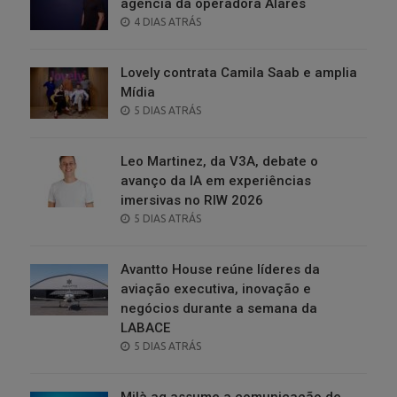
agência da operadora Alares
POSTED
4 DIAS ATRÁS
ON
Lovely contrata Camila Saab e amplia
Mídia
POSTED
5 DIAS ATRÁS
ON
Leo Martinez, da V3A, debate o
avanço da IA em experiências
imersivas no RIW 2026
POSTED
5 DIAS ATRÁS
ON
Avantto House reúne líderes da
aviação executiva, inovação e
negócios durante a semana da
LABACE
POSTED
5 DIAS ATRÁS
ON
Milà.ag assume a comunicação de