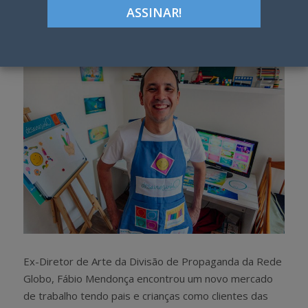
Google+
LinkedIn
Pinterest
S
T
h
w
a
e
r
e
e
t
Ex-Diretor de Arte da Divisão de Propaganda da Rede
Globo, Fábio Mendonça encontrou um novo mercado
de trabalho tendo pais e crianças como clientes das