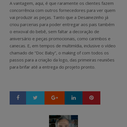
A vantagem, aqui, é que raramente os clientes fazem
concorrência com outros fornecedores para ver quem
vai produzir as peças. Tanto que a Desainezinho já
criou parcerias para poder entregar aos pais também
o enxoval do bebê, sem faltar a decoração de
aniversário e peças promocionais, como carimbos e
canecas. E, em tempos de multimídia, inclusive o vídeo
chamado de “Doc Baby”, o making of com todos os
passos para a criação da logo, das primeiras reuniões
para brifar até a entrega do projeto pronto.
Google+
LinkedIn
Pinterest
S
T
h
w
a
e
r
e
e
t