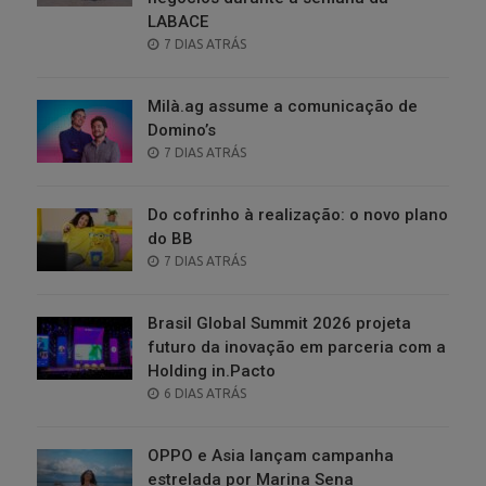
LABACE
POSTED
7 DIAS ATRÁS
ON
Milà.ag assume a comunicação de
Domino’s
POSTED
7 DIAS ATRÁS
ON
Do cofrinho à realização: o novo plano
do BB
POSTED
7 DIAS ATRÁS
ON
Brasil Global Summit 2026 projeta
futuro da inovação em parceria com a
Holding in.Pacto
POSTED
6 DIAS ATRÁS
ON
OPPO e Asia lançam campanha
estrelada por Marina Sena