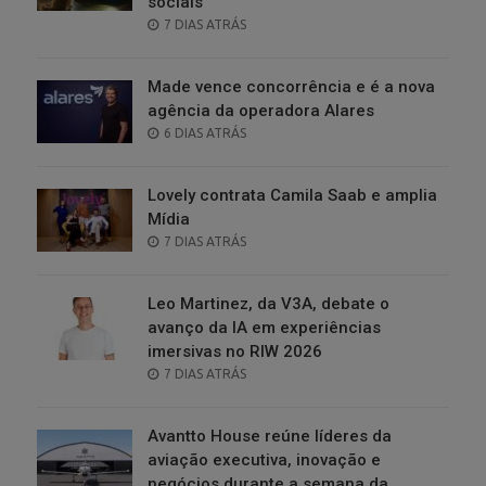
sociais
POSTED
7 DIAS ATRÁS
ON
Made vence concorrência e é a nova
agência da operadora Alares
POSTED
6 DIAS ATRÁS
ON
Lovely contrata Camila Saab e amplia
Mídia
POSTED
7 DIAS ATRÁS
ON
Leo Martinez, da V3A, debate o
avanço da IA em experiências
imersivas no RIW 2026
POSTED
7 DIAS ATRÁS
ON
Avantto House reúne líderes da
aviação executiva, inovação e
negócios durante a semana da