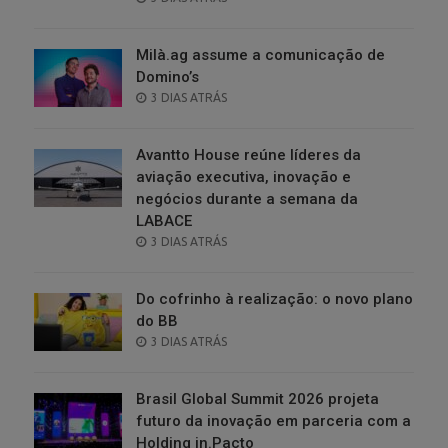
ON
Milà.ag assume a comunicação de
Domino’s
POSTED
3 DIAS ATRÁS
ON
Avantto House reúne líderes da
aviação executiva, inovação e
negócios durante a semana da
LABACE
POSTED
3 DIAS ATRÁS
ON
Do cofrinho à realização: o novo plano
do BB
POSTED
3 DIAS ATRÁS
ON
Brasil Global Summit 2026 projeta
futuro da inovação em parceria com a
Holding in.Pacto