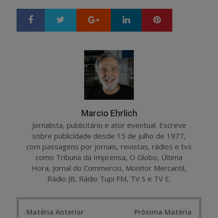
Google+
LinkedIn
Pinterest
S
T
h
w
a
e
r
e
e
t
Marcio Ehrlich
Jornalista, publicitário e ator eventual. Escreve
sobre publicidade desde 15 de julho de 1977,
com passagens por jornais, revistas, rádios e tvs
como Tribuna da Imprensa, O Globo, Última
Hora, Jornal do Commercio, Monitor Mercantil,
Rádio JB, Rádio Tupi FM, TV S e TV E.
Post
Matéria Anterior
Próxima Matéria