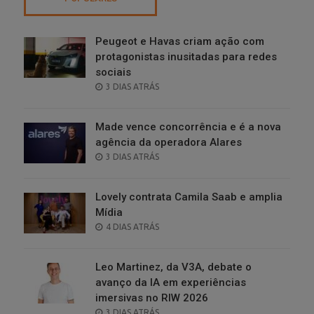
Peugeot e Havas criam ação com
protagonistas inusitadas para redes
sociais
POSTED
3 DIAS ATRÁS
ON
Made vence concorrência e é a nova
agência da operadora Alares
POSTED
3 DIAS ATRÁS
ON
Lovely contrata Camila Saab e amplia
Mídia
POSTED
4 DIAS ATRÁS
ON
Leo Martinez, da V3A, debate o
avanço da IA em experiências
imersivas no RIW 2026
POSTED
3 DIAS ATRÁS