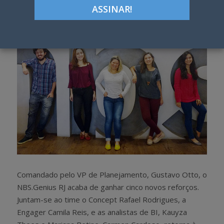
h
w
a
e
r
e
e
t
Comandado pelo VP de Planejamento, Gustavo Otto, o
NBS.Genius RJ acaba de ganhar cinco novos reforços.
Juntam-se ao time o Concept Rafael Rodrigues, a
Engager Camila Reis, e as analistas de BI, Kauyza