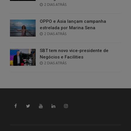
POSTED
2 DIAS ATRÁS
ON
OPPO e Asia lançam campanha
estrelada por Marina Sena
POSTED
2 DIAS ATRÁS
ON
SBT tem novo vice-presidente de
Negócios e Facilities
POSTED
2 DIAS ATRÁS
ON