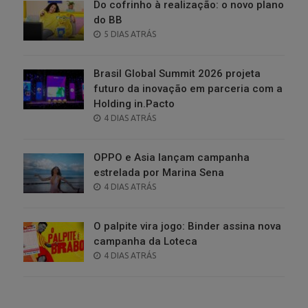
Do cofrinho à realização: o novo plano
do BB
POSTED
5 DIAS ATRÁS
ON
Brasil Global Summit 2026 projeta
futuro da inovação em parceria com a
Holding in.Pacto
POSTED
4 DIAS ATRÁS
ON
OPPO e Asia lançam campanha
estrelada por Marina Sena
POSTED
4 DIAS ATRÁS
ON
O palpite vira jogo: Binder assina nova
campanha da Loteca
POSTED
4 DIAS ATRÁS
ON