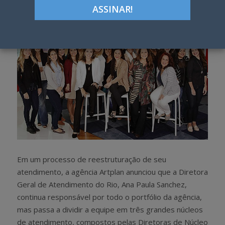
h
w
a
e
r
e
e
t
Em um processo de reestruturação de seu
atendimento, a agência Artplan anunciou que a Diretora
Geral de Atendimento do Rio, Ana Paula Sanchez,
continua responsável por todo o portfólio da agência,
mas passa a dividir a equipe em três grandes núcleos
de atendimento, compostos pelas Diretoras de Núcleo