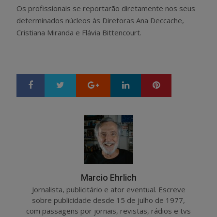
Os profissionais se reportarão diretamente nos seus
determinados núcleos às Diretoras Ana Deccache,
Cristiana Miranda e Flávia Bittencourt.
Google+
LinkedIn
Pinterest
S
T
h
w
a
e
r
e
e
t
Marcio Ehrlich
Jornalista, publicitário e ator eventual. Escreve
sobre publicidade desde 15 de julho de 1977,
com passagens por jornais, revistas, rádios e tvs