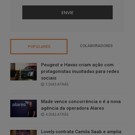
COLABORADORES
POPULARES
Peugeot e Havas criam ação com
protagonistas inusitadas para redes
sociais
POSTED
5 DIAS ATRÁS
ON
Made vence concorrência e é a nova
agência da operadora Alares
POSTED
4 DIAS ATRÁS
ON
Lovely contrata Camila Saab e amplia