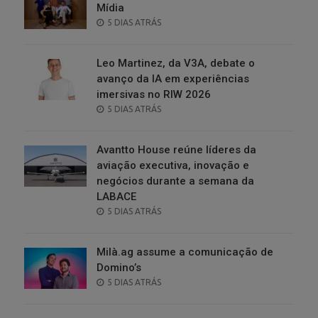
Mídia
POSTED
5 DIAS ATRÁS
ON
Leo Martinez, da V3A, debate o
avanço da IA em experiências
imersivas no RIW 2026
POSTED
5 DIAS ATRÁS
ON
Avantto House reúne líderes da
aviação executiva, inovação e
negócios durante a semana da
LABACE
POSTED
5 DIAS ATRÁS
ON
Milà.ag assume a comunicação de
Domino’s
POSTED
5 DIAS ATRÁS
ON