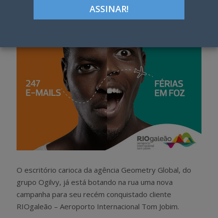
h
w
a
e
r
e
e
t
O escritório carioca da agência Geometry Global, do
grupo Ogilvy, já está botando na rua uma nova
campanha para seu recém conquistado cliente
RIOgaleão – Aeroporto Internacional Tom Jobim.