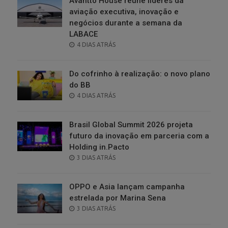
Avantto House reúne líderes da
aviação executiva, inovação e
negócios durante a semana da
LABACE
POSTED
4 DIAS ATRÁS
ON
Do cofrinho à realização: o novo plano
do BB
POSTED
4 DIAS ATRÁS
ON
Brasil Global Summit 2026 projeta
futuro da inovação em parceria com a
Holding in.Pacto
POSTED
3 DIAS ATRÁS
ON
OPPO e Asia lançam campanha
estrelada por Marina Sena
POSTED
3 DIAS ATRÁS
ON