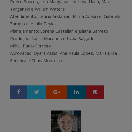
Pedro Soares, Leo Mangiavacchi, Luna Uaná, Max
Targanski e William Waters
Atendimento: Leticia Arslanian, Mirna Abaurre, Gabriela
Zampirolli e Júlia Teykal
Planejamento: Lorena Castellan e Juliana Barreto
Produção: Laura Marques e Lydia Salgado
Mídia: Paulo Ferreira
Aprovação: Uyara Assis, Ana Paula Lopes, Maria Elisa
Ferreira e Thais Monteiro
Google+
LinkedIn
Pinterest
S
T
h
w
a
e
r
e
e
t