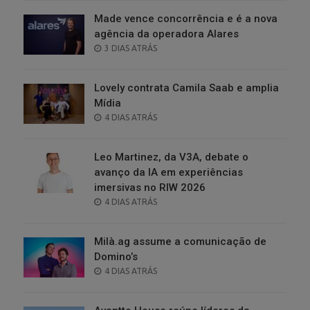
Made vence concorrência e é a nova
agência da operadora Alares
POSTED
3 DIAS ATRÁS
ON
Lovely contrata Camila Saab e amplia
Mídia
POSTED
4 DIAS ATRÁS
ON
Leo Martinez, da V3A, debate o
avanço da IA em experiências
imersivas no RIW 2026
POSTED
4 DIAS ATRÁS
ON
Milà.ag assume a comunicação de
Domino’s
POSTED
4 DIAS ATRÁS
ON