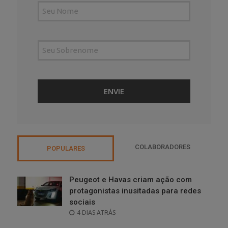
COLABORADORES
POPULARES
Peugeot e Havas criam ação com
protagonistas inusitadas para redes
sociais
POSTED
4 DIAS ATRÁS
ON