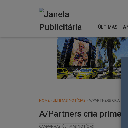
Skip
to
content
ÚLTIMAS
A
›
›
HOME
ÚLTIMAS NOTÍCIAS
A/PARTNERS CRIA PR
A/Partners cria prime
CAMPANHAS
ÚLTIMAS NOTÍCIAS