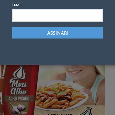
EMAIL
Google+
LinkedIn
Pinterest
tter