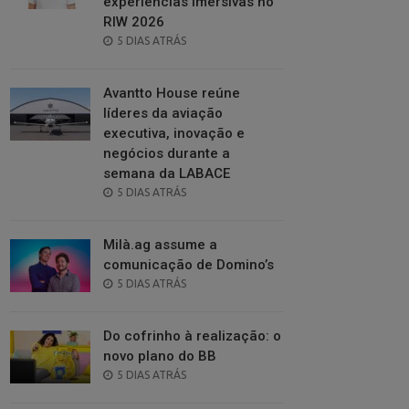
experiências imersivas no
RIW 2026
POSTED
5 DIAS ATRÁS
ON
Avantto House reúne
líderes da aviação
executiva, inovação e
negócios durante a
semana da LABACE
POSTED
5 DIAS ATRÁS
ON
Milà.ag assume a
comunicação de Domino’s
POSTED
5 DIAS ATRÁS
ON
Do cofrinho à realização: o
novo plano do BB
POSTED
5 DIAS ATRÁS
ON