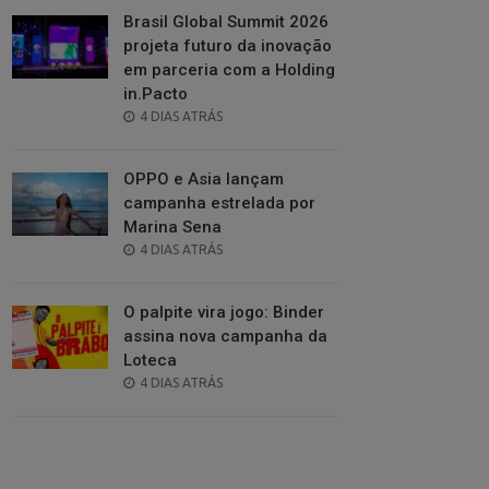
Brasil Global Summit 2026
projeta futuro da inovação
em parceria com a Holding
in.Pacto
POSTED
4 DIAS ATRÁS
ON
OPPO e Asia lançam
campanha estrelada por
Marina Sena
POSTED
4 DIAS ATRÁS
ON
O palpite vira jogo: Binder
assina nova campanha da
Loteca
POSTED
4 DIAS ATRÁS
ON