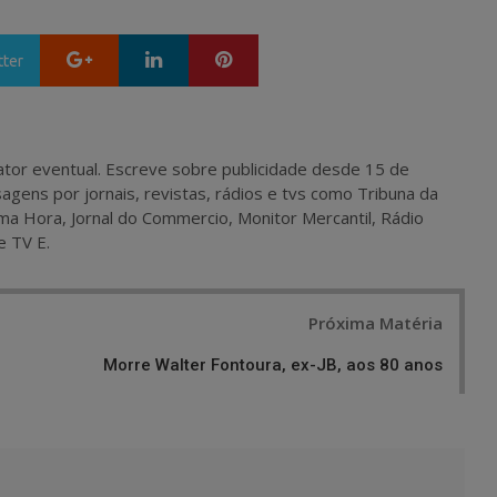
Google+
LinkedIn
Pinterest
tter
 e ator eventual. Escreve sobre publicidade desde 15 de
agens por jornais, revistas, rádios e tvs como Tribuna da
ma Hora, Jornal do Commercio, Monitor Mercantil, Rádio
e TV E.
Próxima Matéria
Morre Walter Fontoura, ex-JB, aos 80 anos