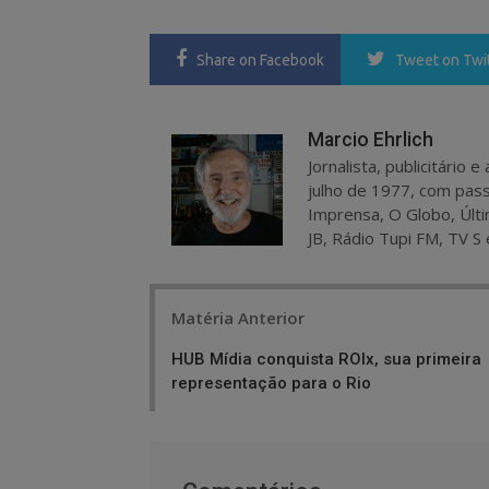
Share
on Facebook
Tweet
on Twi
Marcio Ehrlich
Jornalista, publicitário
julho de 1977, com pass
Imprensa, O Globo, Últi
JB, Rádio Tupi FM, TV S 
Post
Matéria Anterior
navigation
HUB Mídia conquista ROIx, sua primeira
representação para o Rio