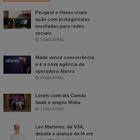
Peugeot e Havas criam
ação com protagonistas
inusitadas para redes
sociais
POSTED
5 DIAS ATRÁS
ON
Made vence concorrência
e é a nova agência da
operadora Alares
POSTED
4 DIAS ATRÁS
ON
Lovely contrata Camila
Saab e amplia Mídia
POSTED
5 DIAS ATRÁS
ON
Leo Martinez, da V3A,
debate o avanço da IA em