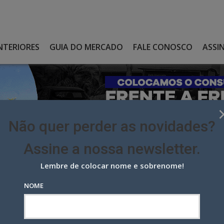
NTERIORES
GUIA DO MERCADO
FALE CONOSCO
ASSI
Não quer perder as novidades?
Assine a nossa newsletter.
Lembre de colocar nome e sobrenome!
IMEIRA CAMPANHA PARA MEU ALHO
NOME
ira campanha para Meu Alho