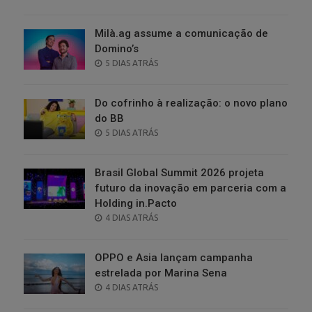
ON
Milà.ag assume a comunicação de
Domino’s
POSTED
5 DIAS ATRÁS
ON
Do cofrinho à realização: o novo plano
do BB
POSTED
5 DIAS ATRÁS
ON
Brasil Global Summit 2026 projeta
futuro da inovação em parceria com a
Holding in.Pacto
POSTED
4 DIAS ATRÁS
ON
OPPO e Asia lançam campanha
estrelada por Marina Sena
POSTED
4 DIAS ATRÁS
ON