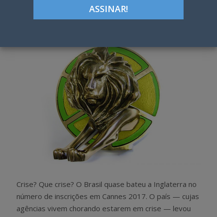
Google+
LinkedIn
Pinterest
S
T
h
w
a
e
r
e
e
t
Crise? Que crise? O Brasil quase bateu a Inglaterra no
número de inscrições em Cannes 2017. O país — cujas
agências vivem chorando estarem em crise — levou