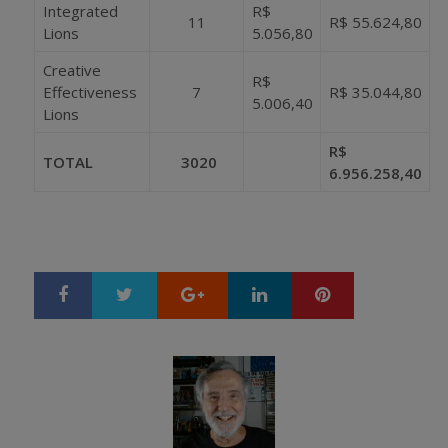
Integrated
R$
11
R$ 55.624,80
Lions
5.056,80
Creative
R$
Effectiveness
7
R$ 35.044,80
5.006,40
Lions
R$
TOTAL
3020
6.956.258,40
Google+
LinkedIn
Pinterest
S
T
h
w
a
e
r
e
e
t