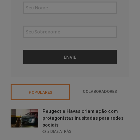
COLABORADORES
POPULARES
Peugeot e Havas criam ação com
protagonistas inusitadas para redes
sociais
POSTED
5 DIAS ATRÁS
ON