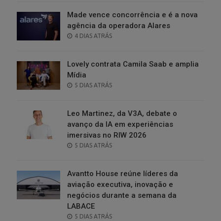
Made vence concorrência e é a nova
agência da operadora Alares
POSTED
4 DIAS ATRÁS
ON
Lovely contrata Camila Saab e amplia
Mídia
POSTED
5 DIAS ATRÁS
ON
Leo Martinez, da V3A, debate o
avanço da IA em experiências
imersivas no RIW 2026
POSTED
5 DIAS ATRÁS
ON
Avantto House reúne líderes da
aviação executiva, inovação e
negócios durante a semana da
LABACE
POSTED
5 DIAS ATRÁS