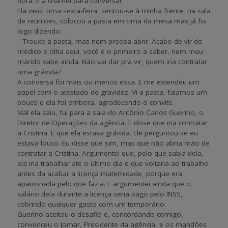
hora. E a chamei para conversar.
Ela veio, uma sexta-feira, sentou-se à minha frente, na sala
de reuniões, colocou a pasta em cima da mesa mas já foi
logo dizendo:
– Trouxe a pasta, mas nem precisa abrir. Acabo de vir do
médico e olha aqui, você é o primeiro a saber, nem meu
marido sabe ainda. Não vai dar pra vir, quem iria contratar
uma grávida?
A conversa foi mais ou menos essa. E me estendeu um
papel com o atestado de gravidez. Vi a pasta, falamos um
pouco e ela foi embora, agradecendo o convite.
Mal ela saiu, fui para a sala do Antônio Carlos Guerino, o
Diretor de Operações da agência. E disse que iria contratar
a Cristina. E que ela estava grávida. Ele perguntou se eu
estava louco. Eu disse que sim, mas que não abria mão de
contratar a Cristina. Argumentei que, pelo que sabia dela,
ela iria trabalhar até o último dia e que voltaria ao trabalho
antes da acabar a licença maternidade, porque era
apaixonada pelo que fazia. E argumentei ainda que o
salário dela durante a licença seria pago pelo INSS,
cobrindo qualquer gasto com um temporário.
Guerino aceitou o desafio e, concordando comigo,
convenceu o Jomar, Presidente da agência, e os mandões