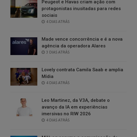
Peugeot e Havas criam ação com
protagonistas inusitadas para redes
sociais
POSTED
4 DIAS ATRÁS
ON
Made vence concorrência e é a nova
agência da operadora Alares
POSTED
3 DIAS ATRÁS
ON
Lovely contrata Camila Saab e amplia
Mídia
POSTED
4 DIAS ATRÁS
ON
Leo Martinez, da V3A, debate o
avanço da IA em experiências
imersivas no RIW 2026
POSTED
4 DIAS ATRÁS
ON