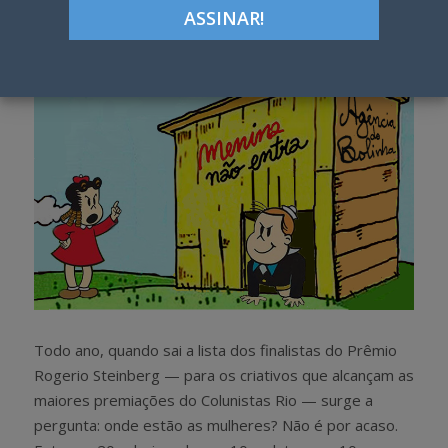
h
w
a
e
r
e
e
t
Todo ano, quando sai a lista dos finalistas do Prêmio
Rogerio Steinberg — para os criativos que alcançam as
maiores premiações do Colunistas Rio — surge a
pergunta: onde estão as mulheres? Não é por acaso.