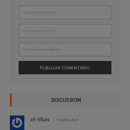
DISCUSSION
zil ribas
9 ANOS AGO