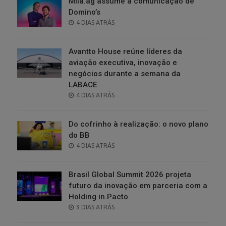
Milà.ag assume a comunicação de
Domino’s
POSTED
4 DIAS ATRÁS
ON
Avantto House reúne líderes da
aviação executiva, inovação e
negócios durante a semana da
LABACE
POSTED
4 DIAS ATRÁS
ON
Do cofrinho à realização: o novo plano
do BB
POSTED
4 DIAS ATRÁS
ON
Brasil Global Summit 2026 projeta
futuro da inovação em parceria com a
Holding in.Pacto
POSTED
3 DIAS ATRÁS
ON