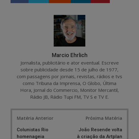
h
w
a
e
r
e
e
t
Marcio Ehrlich
Jornalista, publicitário e ator eventual. Escreve
sobre publicidade desde 15 de julho de 1977,
com passagens por jornais, revistas, rádios e tvs
como Tribuna da Imprensa, O Globo, Última
Hora, Jornal do Commercio, Monitor Mercantil,
Rádio JB, Rádio Tupi FM, TV S e TV E.
Post
Matéria Anterior
Próxima Matéria
navigation
Colunistas Rio
João Resende volta
homenageia
à criação da Artplan