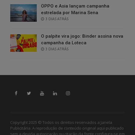
OPPO e Asia lançam campanha
estrelada por Marina Sena
POSTED
3 DIAS ATRÁS
ON
O palpite vira jogo: Binder assina nova
campanha da Loteca
POSTED
3 DIAS ATRÁS
ON
Copyright 2025 © Todos os direitos reservados a Janela
Publicitária. A reprodução de conteúdo original aqui publicado
sem a devida autorização ou citação da fonte configura-se em