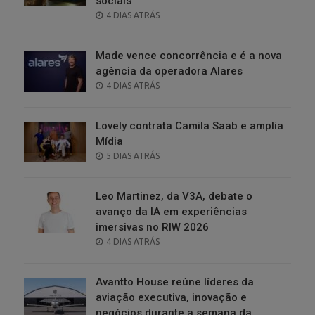
sociais
POSTED
4 DIAS ATRÁS
ON
Made vence concorrência e é a nova
agência da operadora Alares
POSTED
4 DIAS ATRÁS
ON
Lovely contrata Camila Saab e amplia
Mídia
POSTED
5 DIAS ATRÁS
ON
Leo Martinez, da V3A, debate o
avanço da IA em experiências
imersivas no RIW 2026
POSTED
4 DIAS ATRÁS
ON
Avantto House reúne líderes da
aviação executiva, inovação e
negócios durante a semana da