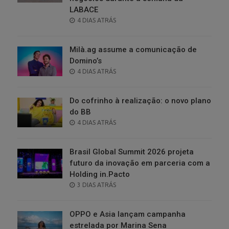
LABACE
POSTED
4 DIAS ATRÁS
ON
Milà.ag assume a comunicação de
Domino’s
POSTED
4 DIAS ATRÁS
ON
Do cofrinho à realização: o novo plano
do BB
POSTED
4 DIAS ATRÁS
ON
Brasil Global Summit 2026 projeta
futuro da inovação em parceria com a
Holding in.Pacto
POSTED
3 DIAS ATRÁS
ON
OPPO e Asia lançam campanha
estrelada por Marina Sena