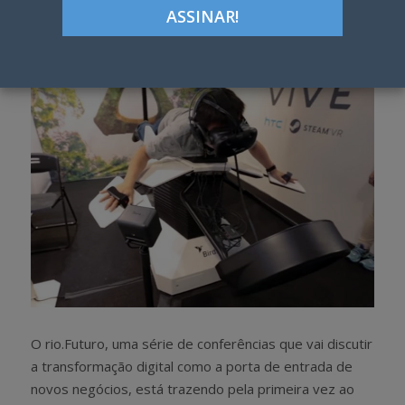
Google+
LinkedIn
Pinterest
S
T
h
w
a
e
r
e
e
t
O rio.Futuro, uma série de conferências que vai discutir
a transformação digital como a porta de entrada de
novos negócios, está trazendo pela primeira vez ao