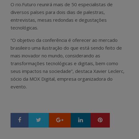
O rio.Futuro reunirá mais de 50 especialistas de
diversos países para dois dias de palestras,
entrevistas, mesas redondas e degustações
tecnológicas.
“O objetivo da conferência é oferecer ao mercado
brasileiro uma ilustração do que está sendo feito de
mais inovador no mundo, considerando as
transformações tecnológicas e digitais, bem como
seus impactos na sociedade”, destaca Xavier Leclerc,
sócio da MOX Digital, empresa organizadora do
evento.
Google+
LinkedIn
Pinterest
S
T
h
w
a
e
r
e