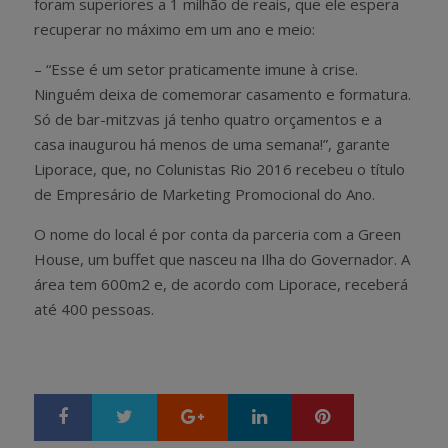
foram superiores a 1 milhão de reais, que ele espera
recuperar no máximo em um ano e meio:
– “Esse é um setor praticamente imune à crise.
Ninguém deixa de comemorar casamento e formatura.
Só de bar-mitzvas já tenho quatro orçamentos e a
casa inaugurou há menos de uma semana!”, garante
Liporace, que, no Colunistas Rio 2016 recebeu o título
de Empresário de Marketing Promocional do Ano.
O nome do local é por conta da parceria com a Green
House, um buffet que nasceu na Ilha do Governador. A
área tem 600m2 e, de acordo com Liporace, receberá
até 400 pessoas.
Google+
LinkedIn
Pinterest
S
T
h
w