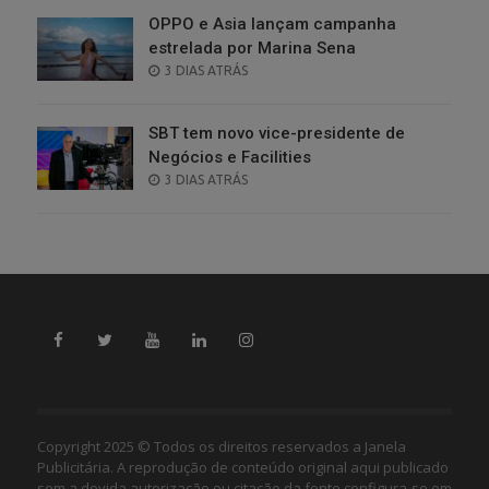
OPPO e Asia lançam campanha
estrelada por Marina Sena
POSTED
3 DIAS ATRÁS
ON
SBT tem novo vice-presidente de
Negócios e Facilities
POSTED
3 DIAS ATRÁS
ON
Copyright 2025 © Todos os direitos reservados a Janela
Publicitária. A reprodução de conteúdo original aqui publicado
sem a devida autorização ou citação da fonte configura-se em