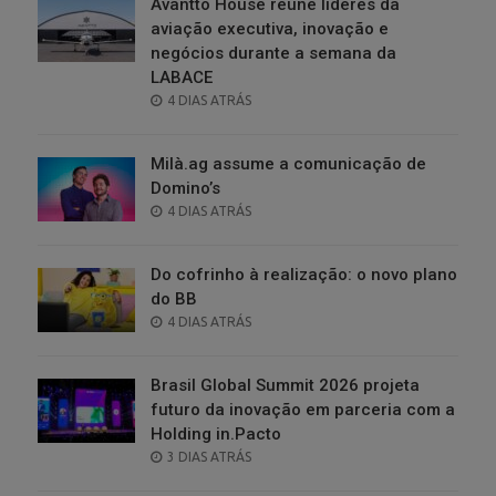
Avantto House reúne líderes da
aviação executiva, inovação e
negócios durante a semana da
LABACE
POSTED
4 DIAS ATRÁS
ON
Milà.ag assume a comunicação de
Domino’s
POSTED
4 DIAS ATRÁS
ON
Do cofrinho à realização: o novo plano
do BB
POSTED
4 DIAS ATRÁS
ON
Brasil Global Summit 2026 projeta
futuro da inovação em parceria com a
Holding in.Pacto
POSTED
3 DIAS ATRÁS
ON