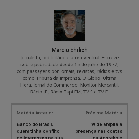
a
e
r
e
e
t
Marcio Ehrlich
Jornalista, publicitário e ator eventual. Escreve
sobre publicidade desde 15 de julho de 1977,
com passagens por jornais, revistas, rádios e tvs
como Tribuna da Imprensa, O Globo, Última
Hora, Jornal do Commercio, Monitor Mercantil,
Rádio JB, Rádio Tupi FM, TV S e TV E.
Post
Matéria Anterior
Próxima Matéria
navigation
Banco do Brasil,
Wide amplia a
quem tinha conflito
presença nas contas
de interesses na sua
da Aggreko e