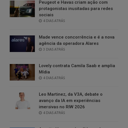
Peugeot e Havas criam ação com
protagonistas inusitadas para redes
sociais
POSTED
4 DIAS ATRÁS
ON
Made vence concorrência e é a nova
agência da operadora Alares
POSTED
3 DIAS ATRÁS
ON
Lovely contrata Camila Saab e amplia
Mídia
POSTED
4 DIAS ATRÁS
ON
Leo Martinez, da V3A, debate o
avanço da IA em experiências
imersivas no RIW 2026
POSTED
4 DIAS ATRÁS
ON