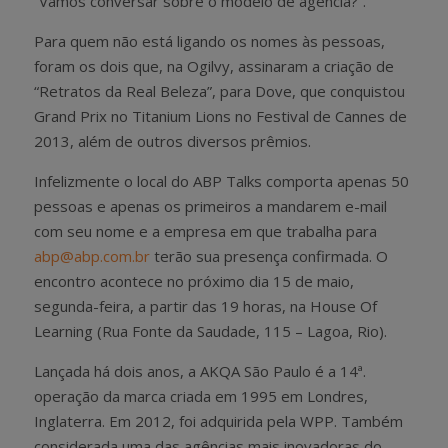
“Vamos conversar sobre o modelo de agência?”.
Para quem não está ligando os nomes às pessoas,
foram os dois que, na Ogilvy, assinaram a criação de
“Retratos da Real Beleza”, para Dove, que conquistou
Grand Prix no Titanium Lions no Festival de Cannes de
2013, além de outros diversos prêmios.
Infelizmente o local do ABP Talks comporta apenas 50
pessoas e apenas os primeiros a mandarem e-mail
com seu nome e a empresa em que trabalha para
abp@abp.com.br
terão sua presença confirmada. O
encontro acontece no próximo dia 15 de maio,
segunda-feira, a partir das 19 horas, na House Of
Learning (Rua Fonte da Saudade, 115 – Lagoa, Rio).
Lançada há dois anos, a AKQA São Paulo é a 14ª.
operação da marca criada em 1995 em Londres,
Inglaterra. Em 2012, foi adquirida pela WPP. Também
considerada uma das agências mais inovadoras do