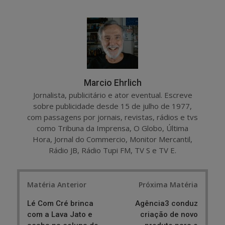
a
e
r
e
e
t
Marcio Ehrlich
Jornalista, publicitário e ator eventual. Escreve
sobre publicidade desde 15 de julho de 1977,
com passagens por jornais, revistas, rádios e tvs
como Tribuna da Imprensa, O Globo, Última
Hora, Jornal do Commercio, Monitor Mercantil,
Rádio JB, Rádio Tupi FM, TV S e TV E.
Post
Matéria Anterior
Próxima Matéria
navigation
Lé Com Cré brinca
Agência3 conduz
com a Lava Jato e
criação de novo