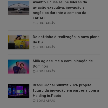
Avantto House reúne líderes da
aviação executiva, inovação e
negócios durante a semana da
LABACE
POSTED
6 DIAS ATRÁS
ON
Do cofrinho à realização: o novo plano
do BB
POSTED
6 DIAS ATRÁS
ON
Milà.ag assume a comunicação de
Domino’s
POSTED
6 DIAS ATRÁS
ON
Brasil Global Summit 2026 projeta
futuro da inovação em parceria com a
Holding in.Pacto
POSTED
5 DIAS ATRÁS
ON