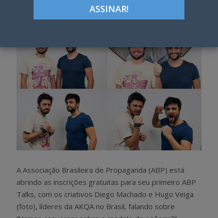
h
w
a
e
r
e
e
t
A Associação Brasileira de Propaganda (ABP) está
abrindo as inscrições gratuitas para seu primeiro ABP
Talks, com os criativos Diego Machado e Hugo Veiga
(foto), líderes da AKQA no Brasil, falando sobre