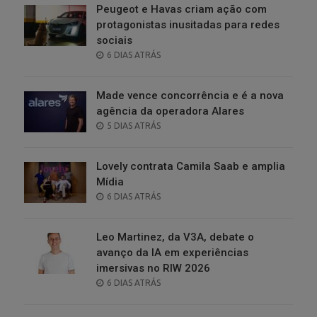
Peugeot e Havas criam ação com
protagonistas inusitadas para redes
sociais
POSTED
6 DIAS ATRÁS
ON
Made vence concorrência e é a nova
agência da operadora Alares
POSTED
5 DIAS ATRÁS
ON
Lovely contrata Camila Saab e amplia
Mídia
POSTED
6 DIAS ATRÁS
ON
Leo Martinez, da V3A, debate o
avanço da IA em experiências
imersivas no RIW 2026
POSTED
6 DIAS ATRÁS
ON