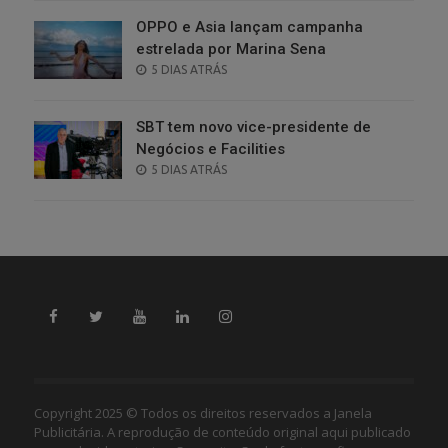
OPPO e Asia lançam campanha
estrelada por Marina Sena
POSTED
5 DIAS ATRÁS
ON
SBT tem novo vice-presidente de
Negócios e Facilities
POSTED
5 DIAS ATRÁS
ON
Copyright 2025 © Todos os direitos reservados a Janela
Publicitária. A reprodução de conteúdo original aqui publicado