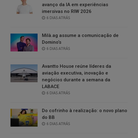
avanço da IA em experiências
imersivas no RIW 2026
POSTED
6 DIAS ATRÁS
ON
Milà.ag assume a comunicação de
Domino’s
POSTED
6 DIAS ATRÁS
ON
Avantto House reúne líderes da
aviação executiva, inovação e
negócios durante a semana da
LABACE
POSTED
6 DIAS ATRÁS
ON
Do cofrinho à realização: o novo plano
do BB
POSTED
6 DIAS ATRÁS
ON