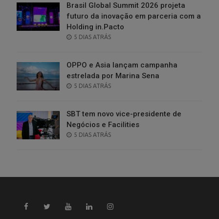
Brasil Global Summit 2026 projeta
futuro da inovação em parceria com a
Holding in.Pacto
POSTED
5 DIAS ATRÁS
ON
OPPO e Asia lançam campanha
estrelada por Marina Sena
POSTED
5 DIAS ATRÁS
ON
SBT tem novo vice-presidente de
Negócios e Facilities
POSTED
5 DIAS ATRÁS
ON