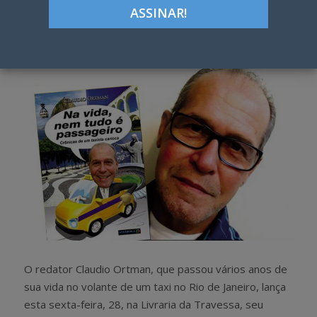
Google+
LinkedIn
Pinterest
S
T
h
w
a
e
r
e
e
t
O redator Claudio Ortman, que passou vários anos de
sua vida no volante de um taxi no Rio de Janeiro, lança
esta sexta-feira, 28, na Livraria da Travessa, seu