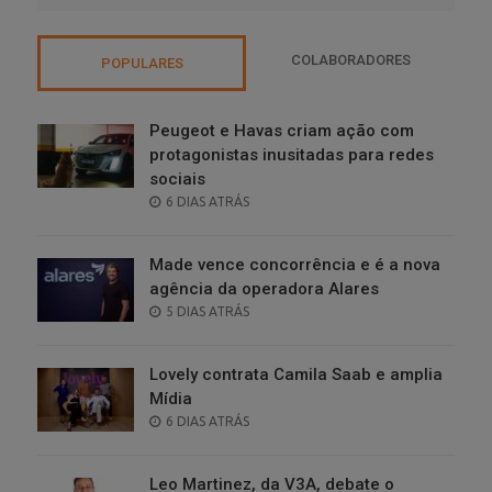
COLABORADORES
POPULARES
Peugeot e Havas criam ação com
protagonistas inusitadas para redes
sociais
POSTED
6 DIAS ATRÁS
ON
Made vence concorrência e é a nova
agência da operadora Alares
POSTED
5 DIAS ATRÁS
ON
Lovely contrata Camila Saab e amplia
Mídia
POSTED
6 DIAS ATRÁS
ON
Leo Martinez, da V3A, debate o