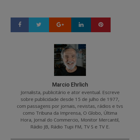
Google+
LinkedIn
Pinterest
S
T
h
w
a
e
r
e
e
t
Marcio Ehrlich
Jornalista, publicitário e ator eventual. Escreve
sobre publicidade desde 15 de julho de 1977,
com passagens por jornais, revistas, rádios e tvs
como Tribuna da Imprensa, O Globo, Última
Hora, Jornal do Commercio, Monitor Mercantil,
Rádio JB, Rádio Tupi FM, TV S e TV E.