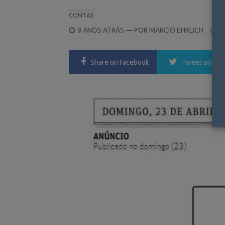
CONTAS
POSTED
9 ANOS ATRÁS
— POR
MARCIO EHRLICH
0
ON
Share
on Facebook
Tweet
on Twi