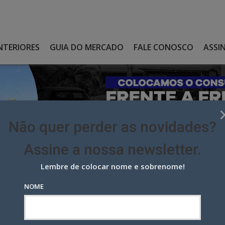
NTERIORES
GUIA DO MERCADO
FALE CONOSCO
ASSI
Não quer perder as novidades?
Assine a nossa newsletter.
Lembre de colocar nome e sobrenome!
ONCORRÊNCIA DO BANCO DO BRASIL
NOME
 na concorrência do Banco do