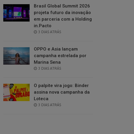
Brasil Global Summit 2026
projeta futuro da inovação
em parceria com a Holding
in.Pacto
POSTED
3 DIAS ATRÁS
ON
OPPO e Asia lançam
campanha estrelada por
Marina Sena
POSTED
3 DIAS ATRÁS
ON
O palpite vira jogo: Binder
assina nova campanha da
Loteca
POSTED
3 DIAS ATRÁS
ON