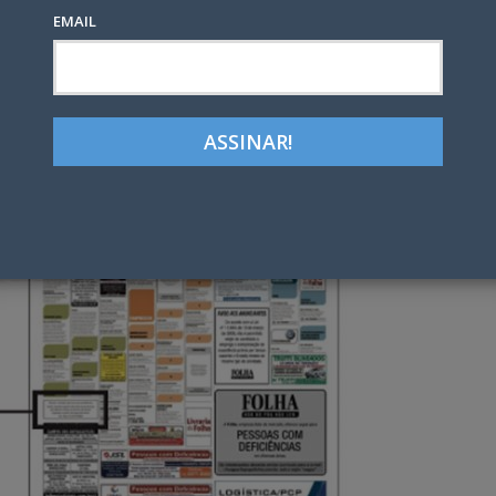
EMAIL
Google+
LinkedIn
Pinterest
tter