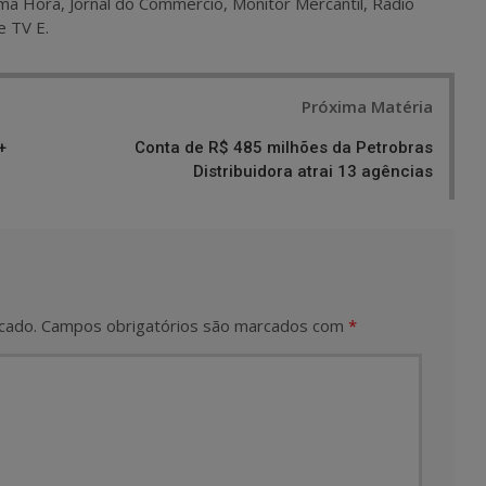
ma Hora, Jornal do Commercio, Monitor Mercantil, Rádio
e TV E.
Próxima Matéria
+
Conta de R$ 485 milhões da Petrobras
Distribuidora atrai 13 agências
cado.
Campos obrigatórios são marcados com
*