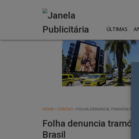
Skip
to
content
ÚLTIMAS
A
›
›
HOME
CONTAS
FOLHA DENUNCIA TRAMÓIA NA C
Folha denuncia tramóia
Brasil