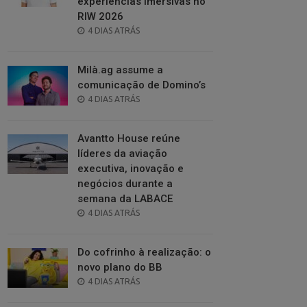
experiências imersivas no
RIW 2026
POSTED
4 DIAS ATRÁS
ON
Milà.ag assume a
comunicação de Domino’s
POSTED
4 DIAS ATRÁS
ON
Avantto House reúne
líderes da aviação
executiva, inovação e
negócios durante a
semana da LABACE
POSTED
4 DIAS ATRÁS
ON
Do cofrinho à realização: o
novo plano do BB
POSTED
4 DIAS ATRÁS
ON