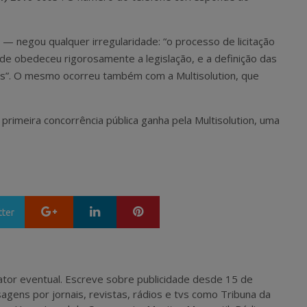
— negou qualquer irregularidade: “o processo de licitação
ade obedeceu rigorosamente a legislação, e a definição das
cos”. O mesmo ocorreu também com a Multisolution, que
 primeira concorrência pública ganha pela Multisolution, uma
Google+
LinkedIn
Pinterest
tter
 e ator eventual. Escreve sobre publicidade desde 15 de
agens por jornais, revistas, rádios e tvs como Tribuna da