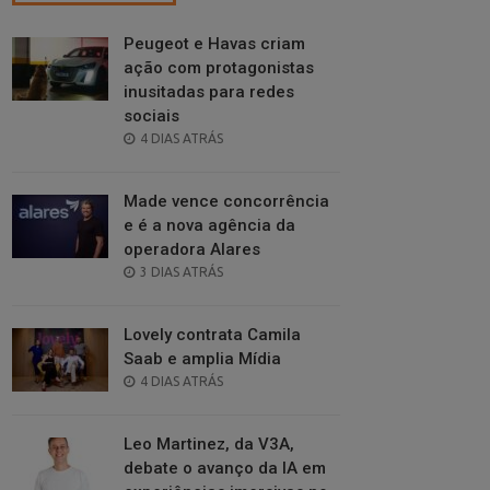
Peugeot e Havas criam
ação com protagonistas
inusitadas para redes
sociais
POSTED
4 DIAS ATRÁS
ON
Made vence concorrência
e é a nova agência da
operadora Alares
POSTED
3 DIAS ATRÁS
ON
Lovely contrata Camila
Saab e amplia Mídia
POSTED
4 DIAS ATRÁS
ON
Leo Martinez, da V3A,
debate o avanço da IA em