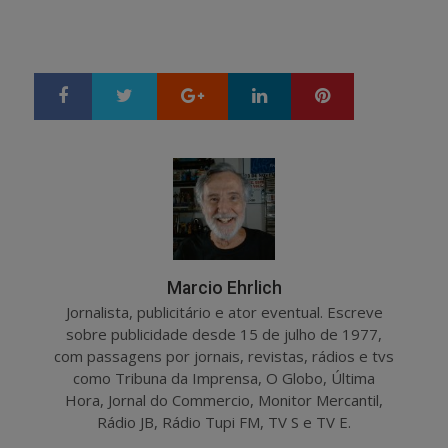
Google+
LinkedIn
Pinterest
S
T
h
w
a
e
r
e
e
t
Marcio Ehrlich
Jornalista, publicitário e ator eventual. Escreve
sobre publicidade desde 15 de julho de 1977,
com passagens por jornais, revistas, rádios e tvs
como Tribuna da Imprensa, O Globo, Última
Hora, Jornal do Commercio, Monitor Mercantil,
Rádio JB, Rádio Tupi FM, TV S e TV E.