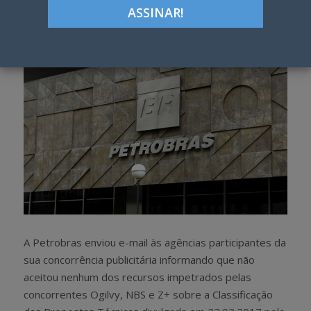
h
w
a
e
r
e
e
t
A Petrobras enviou e-mail às agências participantes da
sua concorrência publicitária informando que não
aceitou nenhum dos recursos impetrados pelas
concorrentes Ogilvy, NBS e Z+ sobre a Classificação