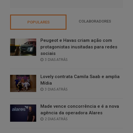
COLABORADORES
POPULARES
Peugeot e Havas criam ação com
protagonistas inusitadas para redes
sociais
POSTED
3 DIAS ATRÁS
ON
Lovely contrata Camila Saab e amplia
Mídia
POSTED
3 DIAS ATRÁS
ON
Made vence concorrência e é a nova
agência da operadora Alares
POSTED
2 DIAS ATRÁS
ON