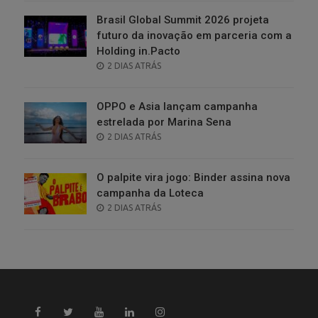
Brasil Global Summit 2026 projeta
futuro da inovação em parceria com a
Holding in.Pacto
POSTED
2 DIAS ATRÁS
ON
OPPO e Asia lançam campanha
estrelada por Marina Sena
POSTED
2 DIAS ATRÁS
ON
O palpite vira jogo: Binder assina nova
campanha da Loteca
POSTED
2 DIAS ATRÁS
ON