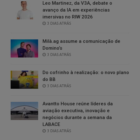
Leo Martinez, da V3A, debate o
avanço da IA em experiências
imersivas no RIW 2026
POSTED
3 DIAS ATRÁS
ON
Milà.ag assume a comunicação de
Domino’s
POSTED
3 DIAS ATRÁS
ON
Do cofrinho à realização: o novo plano
do BB
POSTED
3 DIAS ATRÁS
ON
Avantto House reúne líderes da
aviação executiva, inovação e
negócios durante a semana da
LABACE
POSTED
3 DIAS ATRÁS
ON