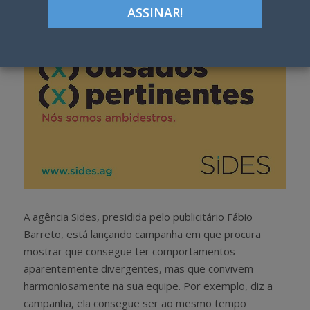
h
w
a
e
r
e
e
t
A agência Sides, presidida pelo publicitário Fábio
Barreto, está lançando campanha em que procura
mostrar que consegue ter comportamentos
aparentemente divergentes, mas que convivem
harmoniosamente na sua equipe. Por exemplo, diz a
campanha, ela consegue ser ao mesmo tempo