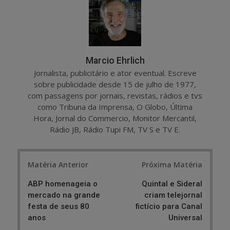
e
t
Marcio Ehrlich
Jornalista, publicitário e ator eventual. Escreve
sobre publicidade desde 15 de julho de 1977,
com passagens por jornais, revistas, rádios e tvs
como Tribuna da Imprensa, O Globo, Última
Hora, Jornal do Commercio, Monitor Mercantil,
Rádio JB, Rádio Tupi FM, TV S e TV E.
Post
Matéria Anterior
Próxima Matéria
navigation
ABP homenageia o
Quintal e Sideral
mercado na grande
criam telejornal
festa de seus 80
fictício para Canal
anos
Universal