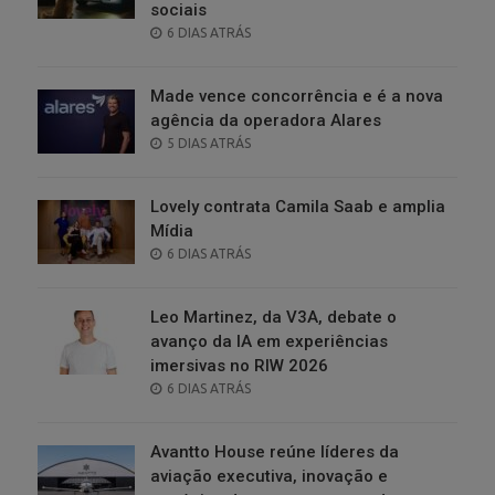
sociais
POSTED
6 DIAS ATRÁS
ON
Made vence concorrência e é a nova
agência da operadora Alares
POSTED
5 DIAS ATRÁS
ON
Lovely contrata Camila Saab e amplia
Mídia
POSTED
6 DIAS ATRÁS
ON
Leo Martinez, da V3A, debate o
avanço da IA em experiências
imersivas no RIW 2026
POSTED
6 DIAS ATRÁS
ON
Avantto House reúne líderes da
aviação executiva, inovação e