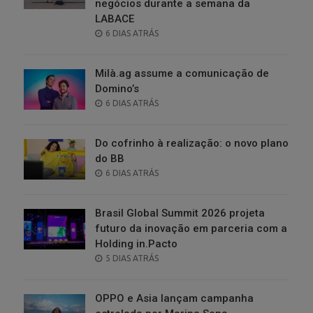
negócios durante a semana da
LABACE
POSTED
6 DIAS ATRÁS
ON
Milà.ag assume a comunicação de
Domino’s
POSTED
6 DIAS ATRÁS
ON
Do cofrinho à realização: o novo plano
do BB
POSTED
6 DIAS ATRÁS
ON
Brasil Global Summit 2026 projeta
futuro da inovação em parceria com a
Holding in.Pacto
POSTED
5 DIAS ATRÁS
ON
OPPO e Asia lançam campanha