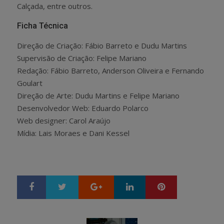
Calçada, entre outros.
Ficha Técnica
Direção de Criação: Fábio Barreto e Dudu Martins
Supervisão de Criação: Felipe Mariano
Redação: Fábio Barreto, Anderson Oliveira e Fernando
Goulart
Direção de Arte: Dudu Martins e Felipe Mariano
Desenvolvedor Web: Eduardo Polarco
Web designer: Carol Araújo
Mídia: Lais Moraes e Dani Kessel
Google+
LinkedIn
Pinterest
S
T
h
w
a
e
r
e