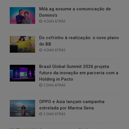
Milà.ag assume a comunicação de
Domino’s
POSTED
4 DIAS ATRÁS
ON
Do cofrinho à realização: o novo plano
do BB
POSTED
4 DIAS ATRÁS
ON
Brasil Global Summit 2026 projeta
futuro da inovação em parceria com a
Holding in.Pacto
POSTED
3 DIAS ATRÁS
ON
OPPO e Asia lançam campanha
estrelada por Marina Sena
POSTED
3 DIAS ATRÁS
ON