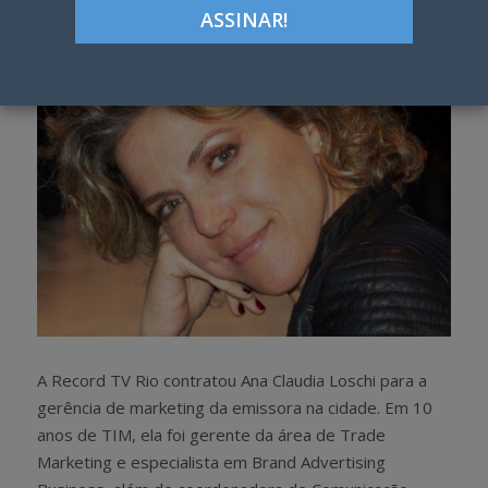
h
w
a
e
r
e
e
t
A Record TV Rio contratou Ana Claudia Loschi para a
gerência de marketing da emissora na cidade. Em 10
anos de TIM, ela foi gerente da área de Trade
Marketing e especialista em Brand Advertising