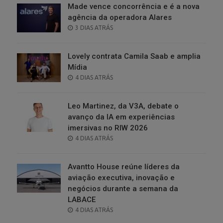
Made vence concorrência e é a nova
agência da operadora Alares
POSTED
3 DIAS ATRÁS
ON
Lovely contrata Camila Saab e amplia
Mídia
POSTED
4 DIAS ATRÁS
ON
Leo Martinez, da V3A, debate o
avanço da IA em experiências
imersivas no RIW 2026
POSTED
4 DIAS ATRÁS
ON
Avantto House reúne líderes da
aviação executiva, inovação e
negócios durante a semana da
LABACE
POSTED
4 DIAS ATRÁS
ON