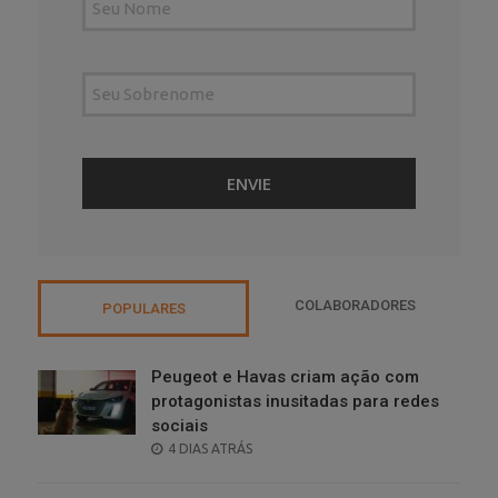
COLABORADORES
POPULARES
Peugeot e Havas criam ação com
protagonistas inusitadas para redes
sociais
POSTED
4 DIAS ATRÁS
ON