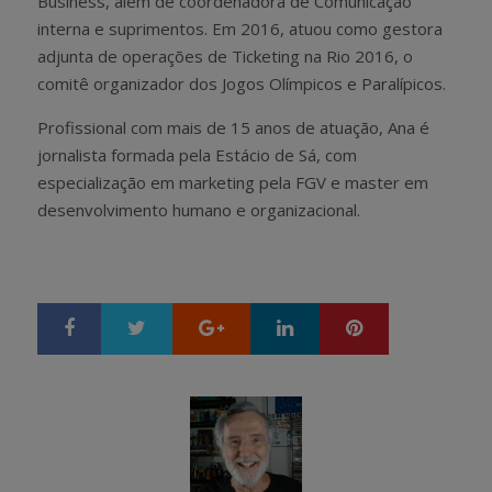
Business, além de coordenadora de Comunicação
interna e suprimentos. Em 2016, atuou como gestora
adjunta de operações de Ticketing na Rio 2016, o
comitê organizador dos Jogos Olímpicos e Paralípicos.
Profissional com mais de 15 anos de atuação, Ana é
jornalista formada pela Estácio de Sá, com
especialização em marketing pela FGV e master em
desenvolvimento humano e organizacional.
Google+
LinkedIn
Pinterest
S
T
h
w
a
e
r
e
e
t