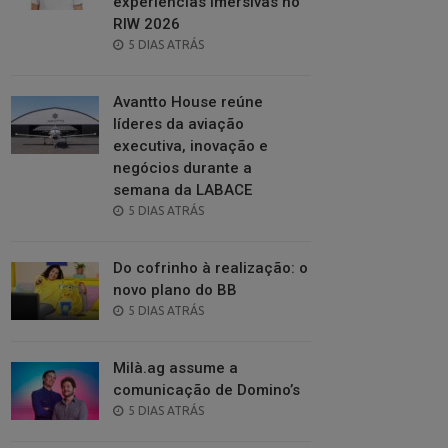
experiências imersivas no
RIW 2026
POSTED
5 DIAS ATRÁS
ON
Avantto House reúne
líderes da aviação
executiva, inovação e
negócios durante a
semana da LABACE
POSTED
5 DIAS ATRÁS
ON
Do cofrinho à realização: o
novo plano do BB
POSTED
5 DIAS ATRÁS
ON
Milà.ag assume a
comunicação de Domino’s
POSTED
5 DIAS ATRÁS
ON