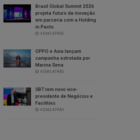
Brasil Global Summit 2026
projeta futuro da inovação
em parceria com a Holding
in.Pacto
POSTED
4 DIAS ATRÁS
ON
OPPO e Asia lançam
campanha estrelada por
Marina Sena
POSTED
4 DIAS ATRÁS
ON
SBT tem novo vice-
presidente de Negócios e
Facilities
POSTED
4 DIAS ATRÁS
ON