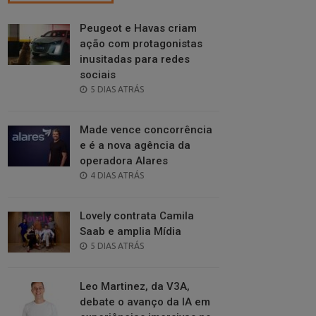
Peugeot e Havas criam
ação com protagonistas
inusitadas para redes
sociais
POSTED
5 DIAS ATRÁS
ON
Made vence concorrência
e é a nova agência da
operadora Alares
POSTED
4 DIAS ATRÁS
ON
Lovely contrata Camila
Saab e amplia Mídia
POSTED
5 DIAS ATRÁS
ON
Leo Martinez, da V3A,
debate o avanço da IA em