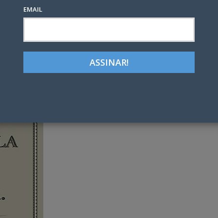
EMAIL
Google+
LinkedIn
Pinterest
tter