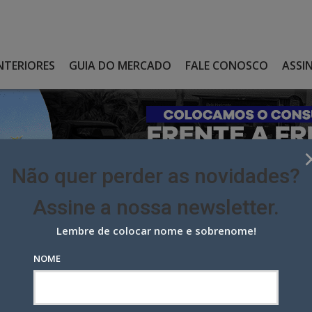
NTERIORES
GUIA DO MERCADO
FALE CONOSCO
ASSI
Não quer perder as novidades?
Assine a nossa newsletter.
Lembre de colocar nome e sobrenome!
CELEBRAR 20 ANOS DA GARSON FINANCEIRA
NOME
ra celebrar 20 anos da Garson