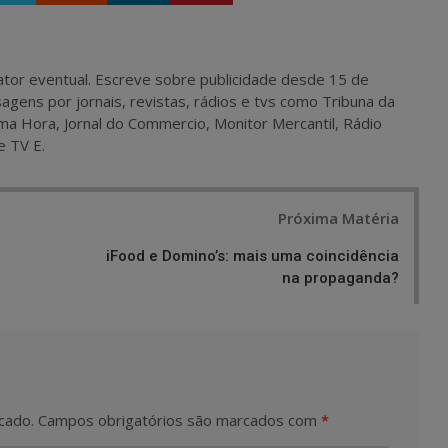
 e ator eventual. Escreve sobre publicidade desde 15 de
agens por jornais, revistas, rádios e tvs como Tribuna da
ma Hora, Jornal do Commercio, Monitor Mercantil, Rádio
e TV E.
Próxima Matéria
iFood e Domino’s: mais uma coincidência
na propaganda?
cado.
Campos obrigatórios são marcados com
*