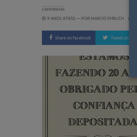
CAMPANHAS
POSTED
9 ANOS ATRÁS
— POR
MARCIO EHRLICH
0
ON
Share
on Facebook
Tweet
on Twi