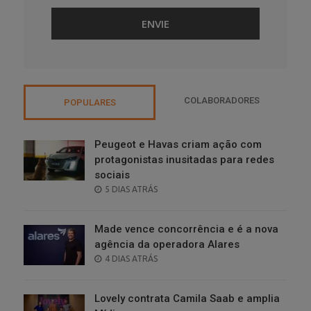
COLABORADORES
POPULARES
Peugeot e Havas criam ação com
protagonistas inusitadas para redes
sociais
POSTED
5 DIAS ATRÁS
ON
Made vence concorrência e é a nova
agência da operadora Alares
POSTED
4 DIAS ATRÁS
ON
Lovely contrata Camila Saab e amplia