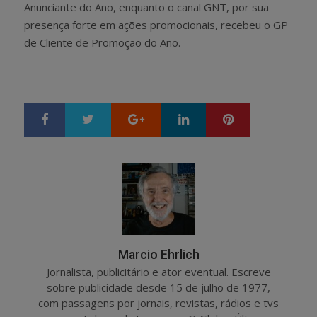
Anunciante do Ano, enquanto o canal GNT, por sua
presença forte em ações promocionais, recebeu o GP
de Cliente de Promoção do Ano.
Google+
LinkedIn
Pinterest
S
T
h
w
a
e
r
e
e
t
Marcio Ehrlich
Jornalista, publicitário e ator eventual. Escreve
sobre publicidade desde 15 de julho de 1977,
com passagens por jornais, revistas, rádios e tvs