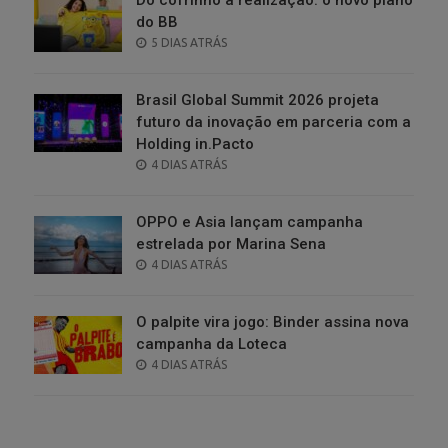
do BB
POSTED
5 DIAS ATRÁS
ON
Brasil Global Summit 2026 projeta
futuro da inovação em parceria com a
Holding in.Pacto
POSTED
4 DIAS ATRÁS
ON
OPPO e Asia lançam campanha
estrelada por Marina Sena
POSTED
4 DIAS ATRÁS
ON
O palpite vira jogo: Binder assina nova
campanha da Loteca
POSTED
4 DIAS ATRÁS
ON