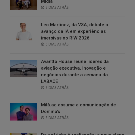
Mídia
POSTED
5 DIAS ATRÁS
ON
Leo Martinez, da V3A, debate o
avanço da IA em experiências
imersivas no RIW 2026
POSTED
5 DIAS ATRÁS
ON
Avantto House reúne líderes da
aviação executiva, inovação e
negócios durante a semana da
LABACE
POSTED
5 DIAS ATRÁS
ON
Milà.ag assume a comunicação de
Domino’s
POSTED
5 DIAS ATRÁS
ON
Do cofrinho à realização: o novo plano