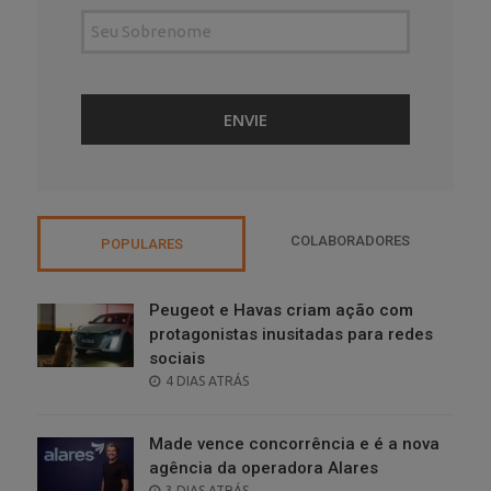
COLABORADORES
POPULARES
Peugeot e Havas criam ação com
protagonistas inusitadas para redes
sociais
POSTED
4 DIAS ATRÁS
ON
Made vence concorrência e é a nova
agência da operadora Alares
POSTED
3 DIAS ATRÁS