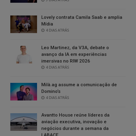
ON
Lovely contrata Camila Saab e amplia
Mídia
POSTED
4 DIAS ATRÁS
ON
Leo Martinez, da V3A, debate o
avanço da IA em experiências
imersivas no RIW 2026
POSTED
4 DIAS ATRÁS
ON
Milà.ag assume a comunicação de
Domino’s
POSTED
4 DIAS ATRÁS
ON
Avantto House reúne líderes da
aviação executiva, inovação e
negócios durante a semana da
LABACE