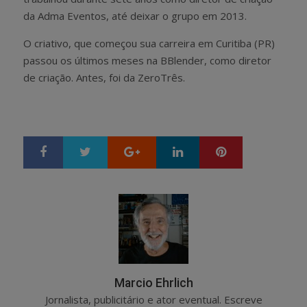
da Adma Eventos, até deixar o grupo em 2013.
O criativo, que começou sua carreira em Curitiba (PR)
passou os últimos meses na BBlender, como diretor
de criação. Antes, foi da ZeroTrês.
Google+
LinkedIn
Pinterest
S
T
h
w
a
e
r
e
e
t
Marcio Ehrlich
Jornalista, publicitário e ator eventual. Escreve