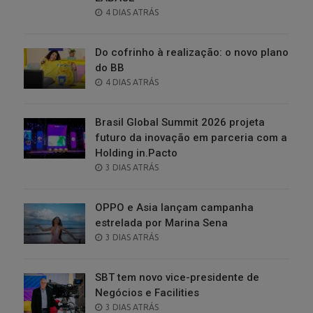
POSTED
4 DIAS ATRÁS
ON
Do cofrinho à realização: o novo plano
do BB
POSTED
4 DIAS ATRÁS
ON
Brasil Global Summit 2026 projeta
futuro da inovação em parceria com a
Holding in.Pacto
POSTED
3 DIAS ATRÁS
ON
OPPO e Asia lançam campanha
estrelada por Marina Sena
POSTED
3 DIAS ATRÁS
ON
SBT tem novo vice-presidente de
Negócios e Facilities
POSTED
3 DIAS ATRÁS