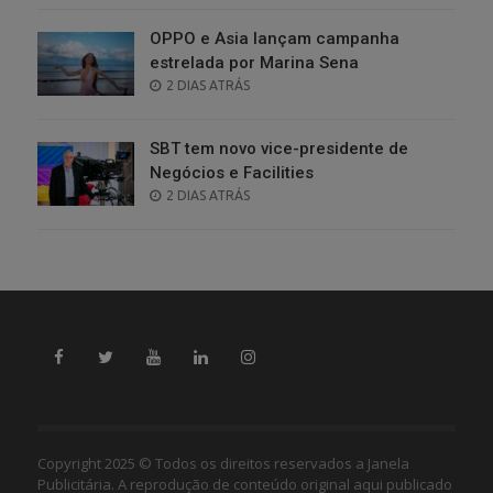
OPPO e Asia lançam campanha
estrelada por Marina Sena
POSTED
2 DIAS ATRÁS
ON
SBT tem novo vice-presidente de
Negócios e Facilities
POSTED
2 DIAS ATRÁS
ON
Copyright 2025 © Todos os direitos reservados a Janela
Publicitária. A reprodução de conteúdo original aqui publicado