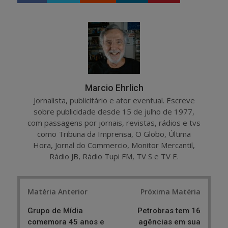
a
e
r
e
e
t
Marcio Ehrlich
Jornalista, publicitário e ator eventual. Escreve
sobre publicidade desde 15 de julho de 1977,
com passagens por jornais, revistas, rádios e tvs
como Tribuna da Imprensa, O Globo, Última
Hora, Jornal do Commercio, Monitor Mercantil,
Rádio JB, Rádio Tupi FM, TV S e TV E.
Post
Matéria Anterior
Próxima Matéria
navigation
Grupo de Mídia
Petrobras tem 16
comemora 45 anos e
agências em sua