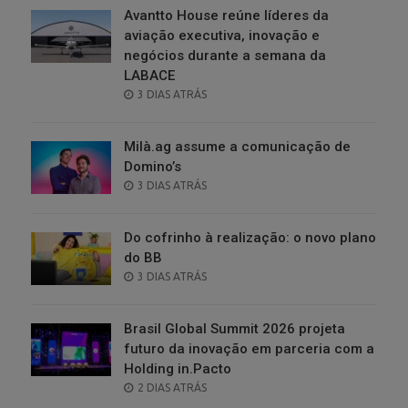
Avantto House reúne líderes da
aviação executiva, inovação e
negócios durante a semana da
LABACE
POSTED
3 DIAS ATRÁS
ON
Milà.ag assume a comunicação de
Domino’s
POSTED
3 DIAS ATRÁS
ON
Do cofrinho à realização: o novo plano
do BB
POSTED
3 DIAS ATRÁS
ON
Brasil Global Summit 2026 projeta
futuro da inovação em parceria com a
Holding in.Pacto
POSTED
2 DIAS ATRÁS
ON