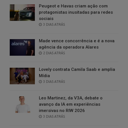
Peugeot e Havas criam ação com
protagonistas inusitadas para redes
sociais
POSTED
3 DIAS ATRÁS
ON
Made vence concorrência e é a nova
agência da operadora Alares
POSTED
2 DIAS ATRÁS
ON
Lovely contrata Camila Saab e amplia
Mídia
POSTED
3 DIAS ATRÁS
ON
Leo Martinez, da V3A, debate o
avanço da IA em experiências
imersivas no RIW 2026
POSTED
3 DIAS ATRÁS
ON