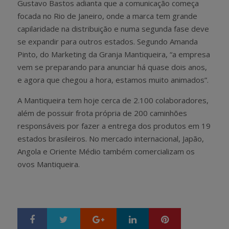
Gustavo Bastos adianta que a comunicação começa
focada no Rio de Janeiro, onde a marca tem grande
capilaridade na distribuição e numa segunda fase deve
se expandir para outros estados. Segundo Amanda
Pinto, do Marketing da Granja Mantiqueira, “a empresa
vem se preparando para anunciar há quase dois anos,
e agora que chegou a hora, estamos muito animados”.
A Mantiqueira tem hoje cerca de 2.100 colaboradores,
além de possuir frota própria de 200 caminhões
responsáveis por fazer a entrega dos produtos em 19
estados brasileiros. No mercado internacional, Japão,
Angola e Oriente Médio também comercializam os
ovos Mantiqueira.
Google+
LinkedIn
Pinterest
S
T
h
w