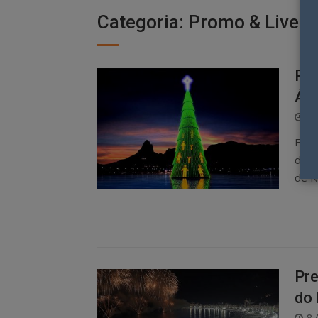
Categoria:
Promo & Live
Pet
Árv
P
8 
O
EM P
desd
de N
Pre
do 
P