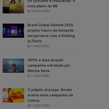
Do cofrinho à realização: o
novo plano do BB
POSTED
4 DIAS ATRÁS
ON
Brasil Global Summit 2026
projeta futuro da inovação
em parceria com a Holding
in.Pacto
POSTED
3 DIAS ATRÁS
ON
OPPO e Asia lançam
campanha estrelada por
Marina Sena
POSTED
3 DIAS ATRÁS
ON
O palpite vira jogo: Binder
assina nova campanha da
Loteca
POSTED
3 DIAS ATRÁS