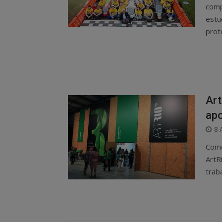
comp
estu
prot
Art
apo
P
8 
O
Come
ArtR
trab