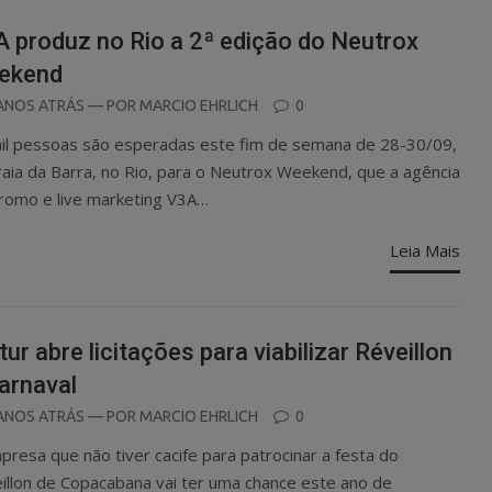
 produz no Rio a 2ª edição do Neutrox
ekend
OSTED
ANOS ATRÁS
— POR
MARCIO EHRLICH
0
N
il pessoas são esperadas este fim de semana de 28-30/09,
raia da Barra, no Rio, para o Neutrox Weekend, que a agência
romo e live marketing V3A…
Leia Mais
tur abre licitações para viabilizar Réveillon
arnaval
OSTED
ANOS ATRÁS
— POR
MARCIO EHRLICH
0
N
presa que não tiver cacife para patrocinar a festa do
illon de Copacabana vai ter uma chance este ano de