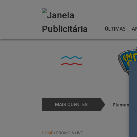
Skip
to
content
ÚLTIMAS
A
 Coral por 25 anos
Flamengo 
MAIS QUENTES
›
HOME
PROMO & LIVE