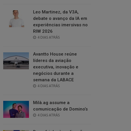
ON
Leo Martinez, da V3A,
debate o avanço da IA em
experiências imersivas no
RIW 2026
POSTED
4 DIAS ATRÁS
ON
Avantto House reúne
líderes da aviação
executiva, inovação e
negócios durante a
semana da LABACE
POSTED
4 DIAS ATRÁS
ON
Milà.ag assume a
comunicação de Domino’s
POSTED
4 DIAS ATRÁS
ON