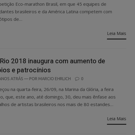
etição Eco-marathon Brasil, em que 45 equipes de
dantes brasileiros e da América Latina competem com
ótipos de…
Leia Mais
Rio 2018 inaugura com aumento de
ios e patrocínios
OSTED
ANOS ATRÁS
— POR
MARCIO EHRLICH
0
N
çou na quarta-feira, 26/09, na Marina da Glória, a feira
io, que, este ano, até domingo, 30, deu mais ênfase aos
alhos de artistas brasileiros nos mais de 80 estandes…
Leia Mais