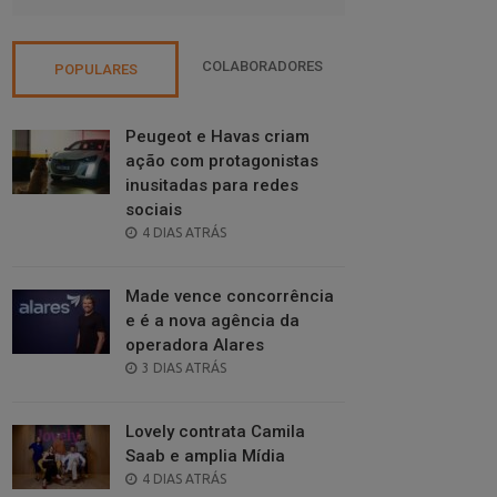
COLABORADORES
POPULARES
Peugeot e Havas criam
ação com protagonistas
inusitadas para redes
sociais
POSTED
4 DIAS ATRÁS
ON
Made vence concorrência
e é a nova agência da
operadora Alares
POSTED
3 DIAS ATRÁS
ON
Lovely contrata Camila
Saab e amplia Mídia
POSTED
4 DIAS ATRÁS