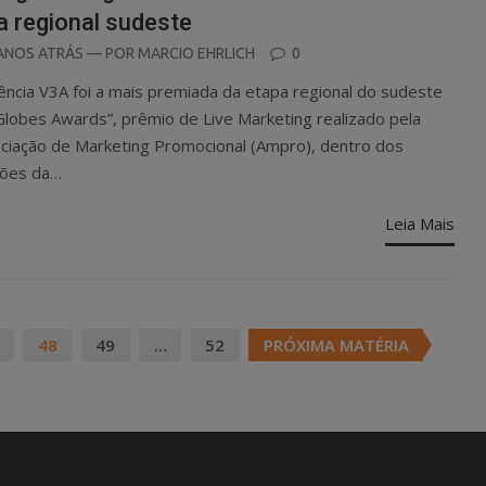
a regional sudeste
OSTED
ANOS ATRÁS
— POR
MARCIO EHRLICH
0
N
ência V3A foi a mais premiada da etapa regional do sudeste
Globes Awards”, prêmio de Live Marketing realizado pela
ciação de Marketing Promocional (Ampro), dentro dos
ões da…
Leia Mais
48
49
…
52
PRÓXIMA MATÉRIA