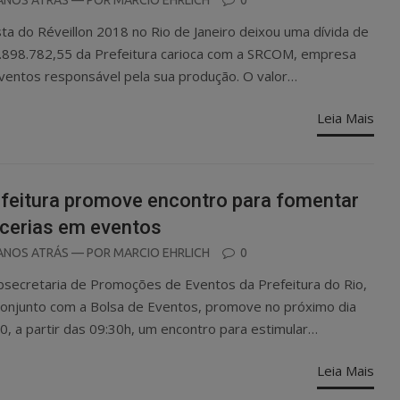
ANOS ATRÁS
— POR
MARCIO EHRLICH
0
N
sta do Réveillon 2018 no Rio de Janeiro deixou uma dívida de
.898.782,55 da Prefeitura carioca com a SRCOM, empresa
ventos responsável pela sua produção. O valor…
Leia Mais
feitura promove encontro para fomentar
cerias em eventos
OSTED
ANOS ATRÁS
— POR
MARCIO EHRLICH
0
N
bsecretaria de Promoções de Eventos da Prefeitura do Rio,
onjunto com a Bolsa de Eventos, promove no próximo dia
0, a partir das 09:30h, um encontro para estimular…
Leia Mais