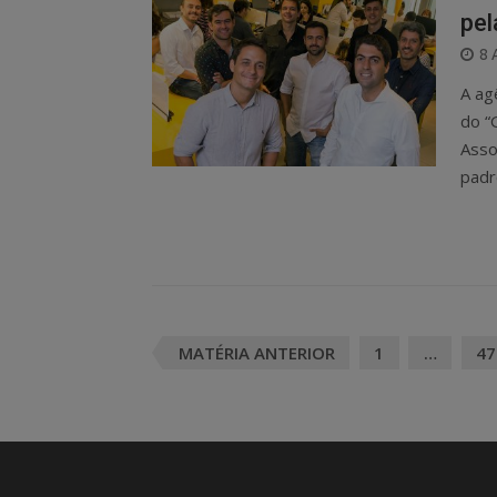
pel
P
8 
O
A ag
do “
Asso
padr
Posts
MATÉRIA ANTERIOR
1
…
47
navigation