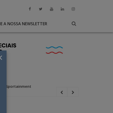
NE A NOSSA NEWSLETTER
×
 de Sportainment
Com Camilla Bel