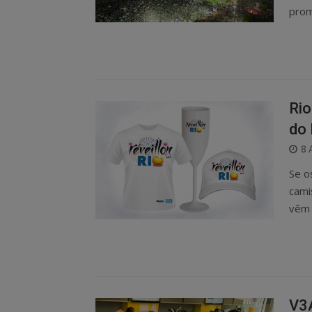
prom
Rio
do 
P
8 
O
Se o
cami
vêm 
V3A