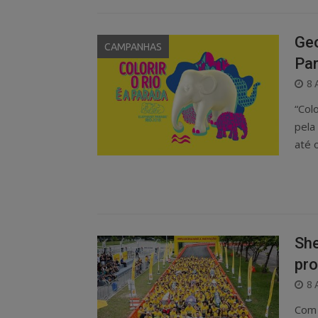
Geo
CAMPANHAS
Par
P
8 
O
“Col
pela
até 
She
pro
P
8 
O
Com 