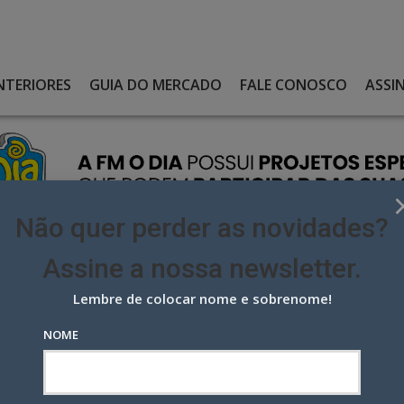
NTERIORES
GUIA DO MERCADO
FALE CONOSCO
ASSI
Não quer perder as novidades?
Assine a nossa newsletter.
Lembre de colocar nome e sobrenome!
apresenta nova estratégia de marca e negócios: plataforma
NOME