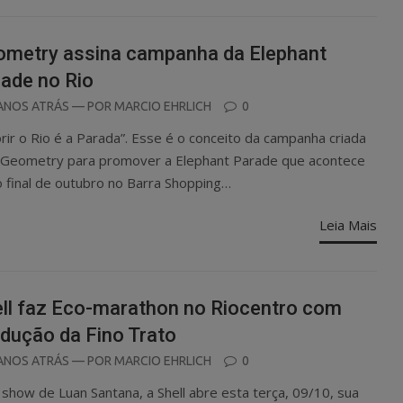
metry assina campanha da Elephant
ade no Rio
OSTED
ANOS ATRÁS
— POR
MARCIO EHRLICH
0
N
orir o Rio é a Parada”. Esse é o conceito da campanha criada
 Geometry para promover a Elephant Parade que acontece
o final de outubro no Barra Shopping…
Leia Mais
ll faz Eco-marathon no Riocentro com
dução da Fino Trato
OSTED
ANOS ATRÁS
— POR
MARCIO EHRLICH
0
N
show de Luan Santana, a Shell abre esta terça, 09/10, sua