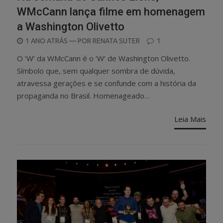
WMcCann lança filme em homenagem
a Washington Olivetto
POSTED
1 ANO ATRÁS
— POR
RENATA SUTER
1
ON
O ‘W’ da WMcCann é o ‘W’ de Washington Olivetto.
Símbolo que, sem qualquer sombra de dúvida,
atravessa gerações e se confunde com a história da
propaganda no Brasil. Homenageado…
Leia Mais