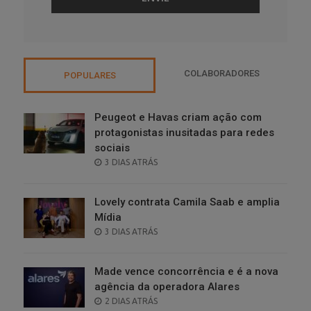
COLABORADORES
POPULARES
Peugeot e Havas criam ação com
protagonistas inusitadas para redes
sociais
POSTED
3 DIAS ATRÁS
ON
Lovely contrata Camila Saab e amplia
Mídia
POSTED
3 DIAS ATRÁS
ON
Made vence concorrência e é a nova
agência da operadora Alares
POSTED
2 DIAS ATRÁS