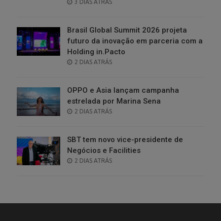
POSTED
3 DIAS ATRÁS
ON
Brasil Global Summit 2026 projeta
futuro da inovação em parceria com a
Holding in.Pacto
POSTED
2 DIAS ATRÁS
ON
OPPO e Asia lançam campanha
estrelada por Marina Sena
POSTED
2 DIAS ATRÁS
ON
SBT tem novo vice-presidente de
Negócios e Facilities
POSTED
2 DIAS ATRÁS
ON