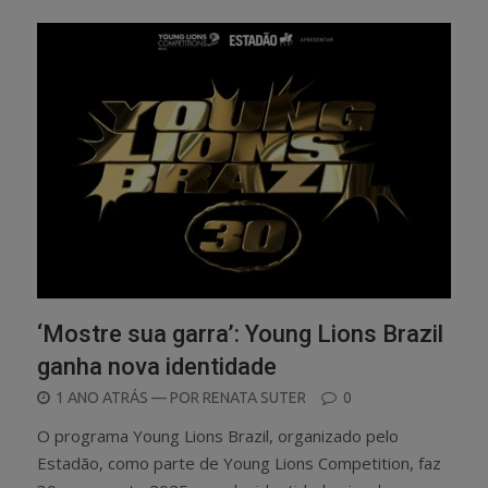
‘Mostre sua garra’: Young Lions Brazil
ganha nova identidade
POSTED
1 ANO ATRÁS
— POR
RENATA SUTER
0
ON
O programa Young Lions Brazil, organizado pelo
Estadão, como parte de Young Lions Competition, faz