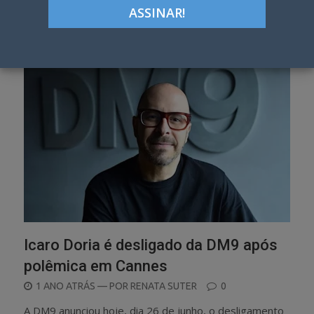
Icaro Doria é desligado da DM9 após
polêmica em Cannes
POSTED
1 ANO ATRÁS
— POR
RENATA SUTER
0
ON
A DM9 anunciou hoje, dia 26 de junho, o desligamento