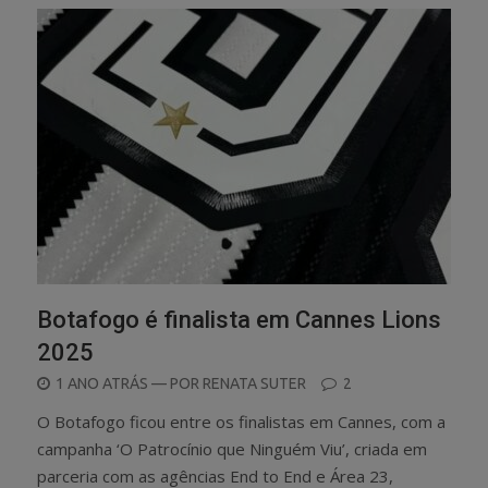
Botafogo é finalista em Cannes Lions
2025
POSTED
1 ANO ATRÁS
— POR
RENATA SUTER
2
ON
O Botafogo ficou entre os finalistas em Cannes, com a
campanha ‘O Patrocínio que Ninguém Viu’, criada em
parceria com as agências End to End e Área 23,