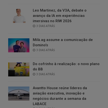
ON
Leo Martinez, da V3A, debate o
avanço da IA em experiências
imersivas no RIW 2026
POSTED
3 DIAS ATRÁS
ON
Milà.ag assume a comunicação de
Domino’s
POSTED
3 DIAS ATRÁS
ON
Do cofrinho à realização: o novo plano
do BB
POSTED
3 DIAS ATRÁS
ON
Avantto House reúne líderes da
aviação executiva, inovação e
negócios durante a semana da
LABACE