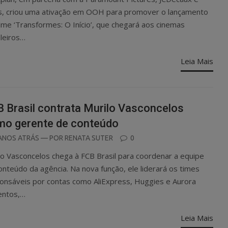
s, criou uma ativação em OOH para promover o lançamento
ilme ‘Transformes: O Início’, que chegará aos cinemas
ileiros…
Leia Mais
 Brasil contrata Murilo Vasconcelos
mo gerente de conteúdo
OSTED
ANOS ATRÁS
— POR
RENATA SUTER
0
N
lo Vasconcelos chega à FCB Brasil para coordenar a equipe
onteúdo da agência. Na nova função, ele liderará os times
onsáveis por contas como AliExpress, Huggies e Aurora
entos,…
Leia Mais