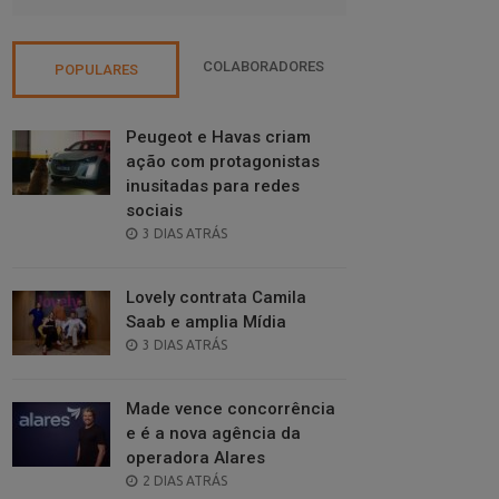
COLABORADORES
POPULARES
Peugeot e Havas criam
ação com protagonistas
inusitadas para redes
sociais
POSTED
3 DIAS ATRÁS
ON
Lovely contrata Camila
Saab e amplia Mídia
POSTED
3 DIAS ATRÁS
ON
Made vence concorrência
e é a nova agência da
operadora Alares
POSTED
2 DIAS ATRÁS