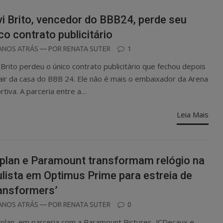
i Brito, vencedor do BBB24, perde seu
co contrato publicitário
OSTED
ANOS ATRÁS
— POR
RENATA SUTER
1
N
 Brito perdeu o único contrato publicitário que fechou depois
air da casa do BBB 24. Ele não é mais o embaixador da Arena
rtiva. A parceria entre a…
Leia Mais
plan e Paramount transformam relógio na
lista em Optimus Prime para estreia de
ansformers’
OSTED
ANOS ATRÁS
— POR
RENATA SUTER
0
N
tplan, em parceria com a Paramount Pictures, JCDecaux e