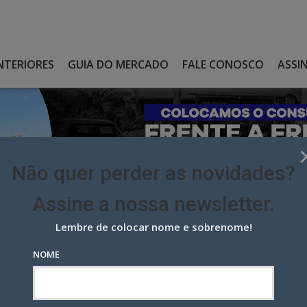
NTERIORES
GUIA DO MERCADO
FALE CONOSCO
ASSI
Não quer perder as novidades?
Assine a nossa newsletter.
Lembre de colocar nome e sobrenome!
 desafia atleta olímpico em ação de marketing de experiênc
NOME