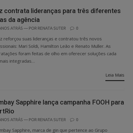
z contrata lideranças para três diferentes
as da agência
OSTED
ANOS ATRÁS
— POR
RENATA SUTER
0
N
iz reforçou suas lideranças e contratou três novos
issionais: Mari Soldi, Hamilton Leão e Renato Muller. As
ratações foram feitas de olho em oferecer soluções cada
mais integradas…
Leia Mais
mbay Sapphire lança campanha FOOH para
rtRio
OSTED
ANOS ATRÁS
— POR
RENATA SUTER
0
N
mbay Sapphire, marca de gin que pertence ao Grupo