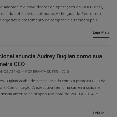
N
o Andrade é o novo diretor de operações da OOH Brasil,
esa do setor de out-of-home. A chegada de Pedro tem
 objetivo o crescimento da companhia e também pela…
Leia Mais
ional anuncia Audrey Buglian como sua
meira CEO
OSTED
ANOS ATRÁS
— POR
RENATA SUTER
0
N
ey Buglian acaba de ser anunciada como a primeira CEO da
onal Comunicação. A executiva tem uma carreira sólida e
riência anterior na própria Nacional, de 2009 a 2014, e
s…
Leia Mais