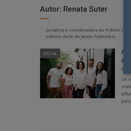
Autor:
Renata Suter
Jornalista e coordenadora do Prêmio Colun
editora-chefe da Janela Publicitária
Agê
DIGITAL
seg
P
2 
O
De o
cria
infl
pers