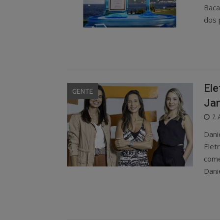
Baca
dos 
Ele
GENTE
Jan
P
2 
O
Dani
Elet
come
Dani