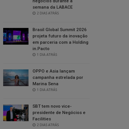
negócios durante a
semana da LABACE
POSTED
2 DIAS ATRÁS
ON
Brasil Global Summit 2026
projeta futuro da inovação
em parceria com a Holding
in.Pacto
POSTED
1 DIA ATRÁS
ON
OPPO e Asia lançam
campanha estrelada por
Marina Sena
POSTED
1 DIA ATRÁS
ON
SBT tem novo vice-
presidente de Negócios e
Facilities
POSTED
2 DIAS ATRÁS