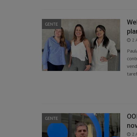
Web
GENTE
pl
P
2 
O
Paul
cont
vend
tare
OOH
GENTE
nov
P
2 