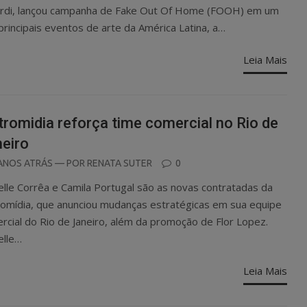
rdi, lançou campanha de Fake Out Of Home (FOOH) em um
principais eventos de arte da América Latina, a…
Leia Mais
tromidia reforça time comercial no Rio de
eiro
OSTED
ANOS ATRÁS
— POR
RENATA SUTER
0
N
elle Corrêa e Camila Portugal são as novas contratadas da
romídia, que anunciou mudanças estratégicas em sua equipe
rcial do Rio de Janeiro, além da promoção de Flor Lopez.
elle…
Leia Mais