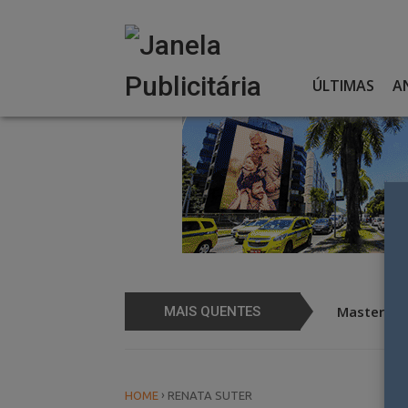
Skip
to
content
ÚLTIMAS
A
em ação de FOOH
Mastercard
MAIS QUENTES
›
HOME
RENATA SUTER