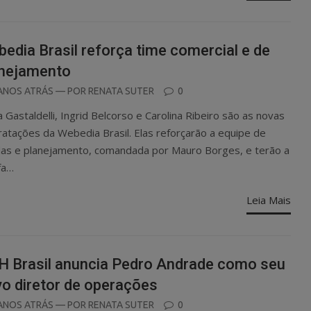
edia Brasil reforça time comercial e de
anejamento
OSTED
ANOS ATRÁS
— POR
RENATA SUTER
0
N
a Gastaldelli, Ingrid Belcorso e Carolina Ribeiro são as novas
ratações da Webedia Brasil. Elas reforçarão a equipe de
as e planejamento, comandada por Mauro Borges, e terão a
fa…
Leia Mais
 Brasil anuncia Pedro Andrade como seu
o diretor de operações
OSTED
ANOS ATRÁS
— POR
RENATA SUTER
0