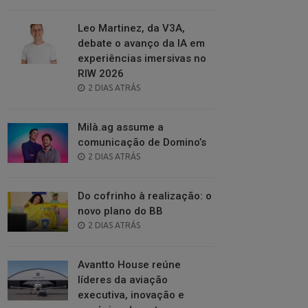
ON
Leo Martinez, da V3A,
debate o avanço da IA em
experiências imersivas no
RIW 2026
POSTED
2 DIAS ATRÁS
ON
Milà.ag assume a
comunicação de Domino’s
POSTED
2 DIAS ATRÁS
ON
Do cofrinho à realização: o
novo plano do BB
POSTED
2 DIAS ATRÁS
ON
Avantto House reúne
líderes da aviação
executiva, inovação e