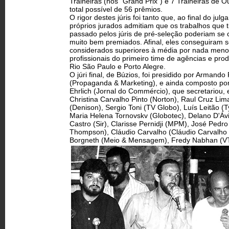
Traineiras (nos "Grand Prix") e 7 Traineiras de 
total possível de 56 prêmios.
O rigor destes júris foi tanto que, ao final do jul
próprios jurados admitiam que os trabalhos que 
passado pelos júris de pré-seleção poderiam se 
muito bem premiados. Afinal, eles conseguiram s
considerados superiores à média por nada men
profissionais do primeiro time de agências e pro
Rio São Paulo e Porto Alegre.
O júri final, de Búzios, foi presidido por Armando 
(Propaganda & Marketing), e ainda composto po
Ehrlich (Jornal do Commércio), que secretariou, 
Christina Carvalho Pinto (Norton), Raul Cruz Lim
(Denison), Sergio Toni (TV Globo), Luís Leitão (
Maria Helena Tornovskv (Globotec), Delano D'Ávi
Castro (Sir), Clarisse Pernidji (MPM), José Pedr
Thompson), Cláudio Carvalho (Cláudio Carvalho e
Borgneth (Meio & Mensagem), Fredy Nabhan (VT