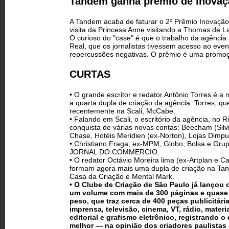
Tandem ganha prêmio de inova
A Tandem acaba de faturar o 2º Prêmio Inovação 
visita da Princesa Anne visitando a Thomas de L
O curioso do "case" é que o trabalho da agência 
Real, que os jornalistas tivessem acesso ao eve
repercussões negativas. O prêmio é uma promo
CURTAS
• O grande escritor e redator Antônio Torres é 
a quarta dupla de criação da agência. Torres, qu
recentemente na Scali, McCabe.
• Falando em Scali, o escritório da agência, no
conquista de várias novas contas: Beecham (Silv
Chase, Hotéis Meridien (ex-Norton), Lojas Dimp
• Christiano Fraga, ex-MPM, Globo, Bolsa e Gr
JORNAL DO COMMERCIO.
• O redator Octávio Moreira lima (ex-Artplan e C
formam agora mais uma dupla de criação na Tan
Casa da Criação e Mental Mark.
•
O Clube de Criação de São Paulo já lançou o
um volume com mais de 300 páginas e quase 
peso, que traz cerca de 400 peças publicitári
imprensa, televisão, cinema, VT, rádio, materi
editorial e grafismo eletrônico, registrando o
melhor — na opinião dos criadores paulistas 