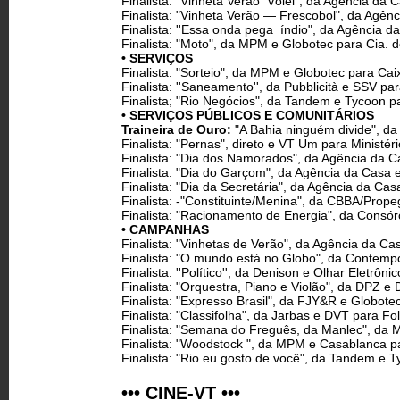
Finalista: "Vinheta Verão ­ Vôlei", da Agência d
Finalista: "Vinheta Verão — Frescobol", da Agê
Finalista: ''Essa onda pega ­ índio", da Agência
Finalista: "Moto", da MPM e Globotec para Cia. d
• SERVIÇOS
Finalista: "Sorteio", da MPM e Globotec para Ca
Finalista: ''Saneamento'', da Pubblicità e SSV p
Finalista; "Rio Negócios", da Tandem e Tycoon 
• SERVIÇOS PÚBLICOS E COMUNITÁRIOS
Traineira de Ouro:
"A Bahia ninguém divide", da
Finalista: "Pernas", direto e VT Um para Ministé
Finalista: "Dia dos Namorados", da Agência da 
Finalista: "Dia do Garçom", da Agência da Casa 
Finalista: "Dia da Secretária", da Agência da Ca
Finalista: -"Constituinte/Menina", da CBBA/Prop
Finalista: "Racionamento de Energia", da Consór
• CAMPANHAS
Finalista: "Vinhetas de Verão", da Agência da C
Finalista: "O mundo está no Globo", da Contem
Finalista: ''Político'', da Denison e Olhar Eletrôn
Finalista: "Orquestra, Piano e Violão", da DPZ e
Finalista: "Expresso Brasil", da FJY&R e Globot
Finalista: "Classifolha", da Jarbas e DVT para Fo
Finalista: "Semana do Freguês­, da Manlec", da
Finalista: "Woodstock ", da MPM e Casablanca p
Finalista: "Rio eu gosto de você", da Tandem e T
••• CINE-VT •••