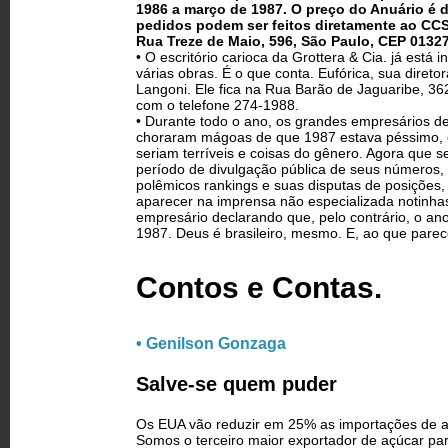
1986 a março de 1987. O preço do Anuário é d
pedidos podem ser feitos diretamente ao CCSP
Rua Treze de Maio, 596, São Paulo, CEP 01327
• O escritório carioca da Grottera & Cia. já está i
várias obras. É o que conta. Eufórica, sua diretor
Langoni. Ele fica na Rua Barão de Jaguaribe, 36
com o telefone 274-1988.
• Durante todo o ano, os grandes empresários 
choraram mágoas de que 1987 estava péssimo, 
seriam terríveis e coisas do gênero. Agora que s
período de divulgação pública de seus números, 
polêmicos rankings e suas disputas de posições
aparecer na imprensa não especializada notinha
empresário declarando que, pelo contrário, o ano 
1987. Deus é brasileiro, mesmo. E, ao que parece,
Contos e Contas.
• Genilson Gonzaga
Salve-se quem puder
Os EUA vão reduzir em 25% as importações de aç
Somos o terceiro maior exportador de açúcar pa