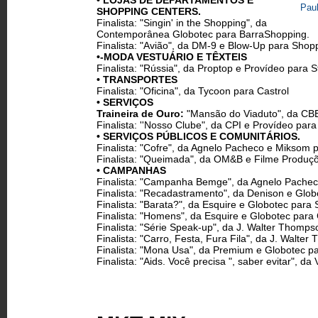
• LOJAS DE DEPARTAMENTOS E
Paul
SHOPPlNG CENTERS.
Finalista: "Singin' in the Shopping", da
Contemporânea Globotec para BarraShopping.
Finalista: "Avião", da DM-9 e Blow-Up para Shop
•-MODA VESTUÁRIO E TÊXTElS
Finalista: "Rússia", da Proptop e Provídeo para S
• TRANSPORTES
Finalista: "Oficina", da Tycoon para Castrol
• SERVIÇOS
Traineira de Ouro:
"Mansão do Viaduto", da CBB
Finalista: ''Nosso Clube", da CPI e Provídeo par
• SERVIÇOS PÚBLICOS E COMUNITÁRIOS.
Finalista: "Cofre", da Agnelo Pacheco e Miksom
Finalista: "Queimada", da OM&B e Filme Produç
• CAMPANHAS
Finalista: "Campanha Bemge", da Agnelo Pache
Finalista: "Recadastramento", da Denison e Glob
Finalista: "Barata?", da Esquire e Globotec par
Finalista: "Homens", da Esquire e Globotec par
Finalista: "Série Speak-up", da J. Walter Thomps
Finalista: "Carro, Festa, Fura Fila", da J. Walt
Finalista: "Mona Usa", da Premium e Globotec p
Finalista: "Aids. Você precisa ", saber evitar",