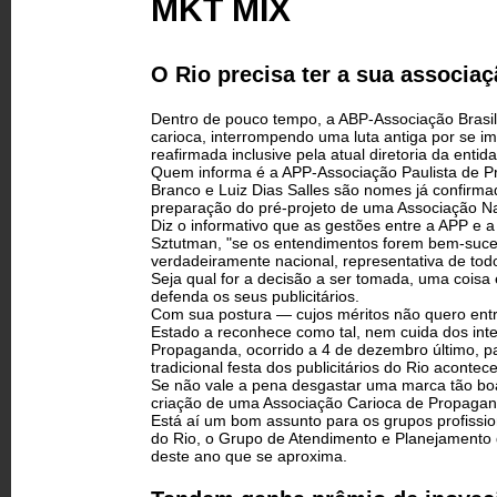
MKT MIX
O Rio precisa ter a sua associa
Dentro de pouco tempo, a ABP-Associação Brasi
carioca, interrompendo uma luta antiga por se i
reafirmada inclusive pela atual diretoria da enti
Quem informa é a APP-Associação Paulista de Pr
Branco e Luiz Dias Salles são nomes já confirma
preparação do pré-projeto de uma Associação Naci
Diz o informativo que as gestões entre a APP e
Sztutman, "se os entendimentos forem bem-sucedi
verdadeiramente nacional, representativa de todo
Seja qual for a decisão a ser tomada, uma coisa
defenda os seus publicitários.
Com sua postura — cujos méritos não quero ent
Estado a reconhece como tal, nem cuida dos inter
Propaganda, ocorrido a 4 de dezembro último, p
tradicional festa dos publicitários do Rio acontec
Se não vale a pena desgastar uma marca tão bo
criação de uma Associação Carioca de Propaga
Está aí um bom assunto para os grupos profissi
do Rio, o Grupo de Atendimento e Planejamento d
deste ano que se aproxima.