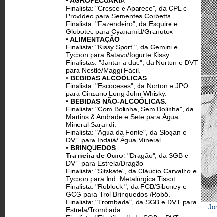
• AGROPECUÁRIA
Finalista: "Cresce e Aparece", da CPL e
Provídeo para Sementes Corbetta
Finalista: "Fazendeiro", da Esquire e
Globotec para Cyanamid/Granutox
• ALIMENTAÇÃO
Finalista: "Kissy Sport ", da Gemini e
Tycoon para Batavo/Iogurte Kissy
Finalistas: "Jantar a due", da Norton e DVT
para Nestlé/Maggi Fácil.
• BEBIDAS ALCOÓLICAS
Finalista: "Escoceses", da Norton e JPO
para Cinzano Long John Whisky.
• BEBIDAS NÃO-ALCOÓLICAS.
Finalista: "Com Bolinha, Sem Bolinha", da
Martins & Andrade e Sete para Água
Mineral Sarandi.
Finalista: "Água da Fonte", da Slogan e
DVT para Indaiá/ Água Mineral
• BRINQUEDOS
Traineira de Ouro:
"Dragão", da SGB e
DVT para Estrela/Dragão
Finalista: "Sitskate", da Cláudio Carvalho e
Tycoon para Ind. Metalúrgica Tissot.
Finalista: "Roblock ", da FCB/Siboney e
GCG para Trol Brinquedos /Robô.
Finalista: "Trombada", da SGB e DVT para
Jom
Estrela/Trombada