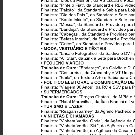
Finalista: "Mês da Mulher", da RS Escala e Focal
Finalista: "Pinte o Fiat", da Standard e RBS Víd
Finalista: "Paixão", da Standard e Sabiá para Lo
Finalista: ''Dia dos Pais ", da Standard e Sete p
Finalista: ''Kanto Inkieto", da Standard e Sete par
Finalista: "Mosca", da Standard e Provídeo para
Finalista: "Bandeja", da Standard e Provídeo pa
Finalista: "Cabeças", da Standard e Provídeo pa
Finalista: "Beleza Interior", da Standard e Prov
Finalista: "Gritos", da Standard e Provídeo para 
• MODA, VESTUÁRIO E TÊXTEIS
Finalista: "Ensaio Fotográfico" da Saldiva e DVT 
Finalista: "Ali Star", da Zink e Sete para Brochier/
• PEQUENO V AREJO
Traineira de Ouro:
"Endereço", da Galvão e D.
Finalista: "Costureira", da Gravatahy e VT Um pa
Finalista: "Baile", da Texto e Arte e Sabiá para C
• POLÍTICO ELEITORAL E COMUNICAÇÃO D
Finalista: "Viagem 90 Anos", da RC e SSV para Pr
• SUPERMERCADOS
Traineira de Ouro:
"Preços Chatos", da MPM e 
Finalista: "Natal Maravilha", da Ítalo Bianchi e 
• TURISMO E LAZER
Finalista: "Reagan /Sarney" da Agnelo Pacheco e
• VINHETAS E CHAMADAS
Finalista: "Vinheta Verão ­ Onda", da Agência d
Finalista: "Vinheta Verão ­ Ski ", da Agência da
Finalista: "Vinheta Verão, da Agência da Casa 