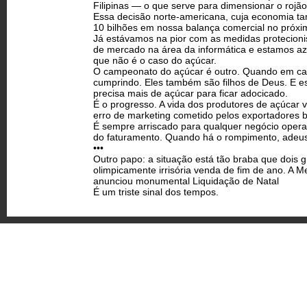
Filipinas — o que serve para dimensionar o rojã
Essa decisão norte-americana, cuja economia t
10 bilhões em nossa balança comercial no próxi
Já estávamos na pior com as medidas protecion
de mercado na área da informática e estamos azu
que não é o caso do açúcar.
O campeonato do açúcar é outro. Quando em camp
cumprindo. Eles também são filhos de Deus. E es
precisa mais de açúcar para ficar adocicado.
É o progresso. A vida dos produtores de açúcar 
erro de marketing cometido pelos exportadores b
É sempre arriscado para qualquer negócio operar
do faturamento. Quando há o rompimento, adeus 
•••
Outro papo: a situação está tão braba que dois g
olimpicamente irrisória venda de fim de ano. A 
anunciou monumental Liquidação de Natal
É um triste sinal dos tempos.