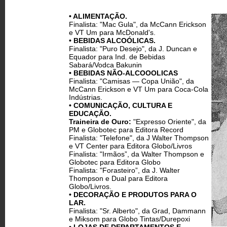
• ALIMENTAÇÃO.
Finalista: "Mac Gula", da McCann Erickson
e VT Um para McDonald's.
• BEBIDAS ALCOÓLICAS.
Finalista: "Puro Desejo", da J. Duncan e
Equador para Ind. de Bebidas
Sabará/Vodca Bakunin
• BEBIDAS NÃO-ALCOOOLICAS
Finalista: "Camisas — Copa União", da
McCann Erickson e VT Um para Coca-Cola
Indústrias.
• COMUNICAÇÃO, CULTURA E
EDUCAÇÃO.
Traineira de Ouro:
"Expresso Oriente", da
PM e Globotec para Editora Record
Finalista: "Telefone", da J Walter Thompson
e VT Center para Editora Globo/Livros
Finalista: "Irmãos”, da Walter Thompson e
Globotec para Editora Globo
Finalista: "Forasteiro”, da J. Walter
Thompson e Dual para Editora
Globo/Livros.
• DECORAÇÃO E PRODUTOS PARA O
LAR.
Finalista: "Sr. Alberto", da Grad, Dammann
e Miksom para Globo Tintas/Durepoxi