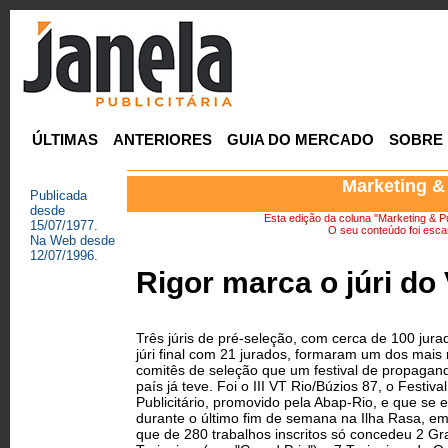
ÚLTIMAS
ANTERIORES
GUIA DO MERCADO
SOBRE
Marketing &
Publicada
desde
Esta edição da coluna "Marketing & Pu
15/07/1977.
O seu conteúdo foi escan
Na Web desde
12/07/1996.
Rigor marca o júri do
Três júris de pré-seleção, com cerca de 100 jura
júri final com 21 jurados, formaram um dos mais 
comitês de seleção que um festival de propagan
país já teve. Foi o III VT Rio/Búzios 87, o Festiva
Publicitário, promovido pela Abap-Rio, e que se 
durante o último fim de semana na Ilha Rasa, em
que de 280 trabalhos inscritos só concedeu 2 G