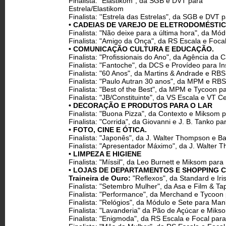
Finalista: "Elastikom", da SGB e DVT para
Estrela/Elastikom
Finalista: ''Estrela das Estrelas", da SGB e DVT p
• CADEIAS DE VAREJO DE ELETRODOMÉSTIC
Finalista: "Não deixe para a última hora", da Mó
Finalista: "Amigo da Onça", da RS Escala e Foca
• COMUNICAÇÃO CULTURA E EDUCAÇÃO.
Finalista: "Profissionais do Ano", da Agência da
Finalista: "Fantoche", da DCS e Provídeo para Inst
Finalista: "60 Anos", da Martins & Andrade e R
Finalista: "Paulo Autran 30 anos", da MPM e RBS
Finalista: "Best of the Best", da MPM e Tycoon p
Finalista: "JB/Constituinte", da VS Escala e VT Ce
• DECORAÇÃO E PRODUTOS PARA O LAR
Finalista: "Buona Pizza", da Contexto e Miksom
Finalista: "Corrida", da Giovanni e J. B. Tanko pa
• FOTO, CINE E ÓTICA.
Finalista: "Japonês", da J. Walter Thompson e 
Finalista: "Apresentador Máximo", da J. Walte
• LIMPEZA E HIGIENE
Finalista: "Míssil", da Leo Burnett e Miksom para
• LOJAS DE DEPARTAMENTOS E SHOPPING 
Traineira de Ouro:
"Reflexos", da Standard e Iri
Finalista: "Setembro Mulher", da Asa e Film & T
Finalista: "Performance", da Merchand e Tycoon 
Finalista: "Relógios", da Módulo e Sete para Man
Finalista: "Lavanderia" da Pão de Açúcar e Miks
Finalista: "Enigmoda", da RS Escala e Focal para