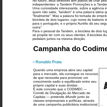
No futuro, seus diretores têm planos de criar p
independentes: a Tandem Promoções e a·Tande
Uma curiosidade interessante, sobre a agência 
quem não sabe, "tandem" é uma palavra latina que
"finalmente". Mas a palavra foi tomada de emprést
bicicleta de dois lugares, cujo nome de batismo é
para o português, e o próprio Aurélio dá seu seg
outra".
Para o pessoal da Tandem, a bicicleta de dois l
se propõe ter com os seus clientes. A bicicleta 
pedalam juntos na mesma direção.
Campanha do Codime
• Ronaldo Prata
Quando uma empresa abre seu capital
para o mercado, ela consegue os recursos
de que necessita para promover um
crescimento sadio e equilibrado entre seu
próprio capital e suas dívidas.
É este conceito que o CODIMEC —
Comitê de Divulgação do Mercado de
Capitais — pretende difundir junto às
classes empresariais e políticas, através
de uma campanha publicitária institucional