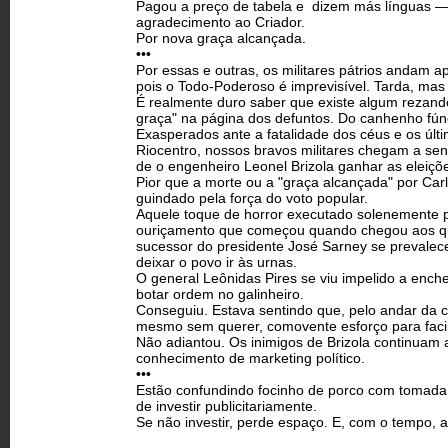
Pagou a preço de tabela e ­ dizem más línguas 
agradecimento ao Criador.
Por nova graça alcançada.
•••
Por essas e outras, os militares pátrios andam 
pois o Todo-Poderoso é imprevisível. Tarda, mas 
É realmente duro saber que existe algum rezando
graça" na página dos defuntos. Do canhenho fún
Exasperados ante a fatalidade dos céus e os últ
Riocentro, nossos bravos militares chegam a sent
de o engenheiro Leonel Brizola ganhar as eleiçõ
Pior que a morte ou a "graça alcançada" por Carli
guindado pela força do voto popular.
Aquele toque de horror executado solenemente pe
ouriçamento que começou quando chegou aos qua
sucessor do presidente José Sarney se prevalec
deixar o povo ir às urnas.
O general Leônidas Pires se viu impelido a encher
botar ordem no galinheiro.
Conseguiu. Estava sentindo que, pelo andar da 
mesmo sem querer, comovente esforço para facil
Não adiantou. Os inimigos de Brizola continuam a 
conhecimento de marketing político.
•••
Estão confundindo focinho de porco com tomada.
de investir publicitariamente.
Se não investir, perde espaço. E, com o tempo,