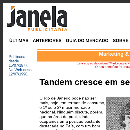
ÚLTIMAS
ANTERIORES
GUIA DO MERCADO
SOBRE
Marketing &
Publicada
desde
Esta edição da coluna "Marketing & Pu
15/07/1977.
O seu conteúdo foi escan
Na Web desde
12/07/1996.
Tandem cresce em se
O Rio de Janeiro pode não ser
mais, hoje, em termos de consumo,
o 1º ou o 2º maior mercado
nacional. Ninguém discute, porém,
que na área de publicidade
ocupamos uma posição bastante
destacada no País, com um bom