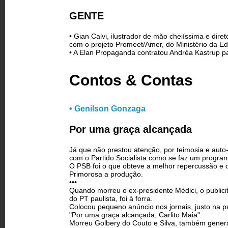
GENTE
• Gian Calvi, ilustrador de mão cheiíssima e dire
com o projeto Promeet/Amer, do Ministério da E
• A Elan Propaganda contratou Andréa Kastrup pa
Contos & Contas
• Genilson Gonzaga
Por uma graça alcançada
Já que não prestou atenção, por teimosia e auto
com o Partido Socialista como se faz um program
O PSB foi o que obteve a melhor repercussão e o
Primorosa a produção.
•••
Quando morreu o ex-presidente Médici, o publicit
do PT paulista, foi à forra.
Colocou pequeno anúncio nos jornais, justo na p
"Por uma graça alcançada, Carlito Maia".
Morreu Golbery do Couto e Silva, também general,