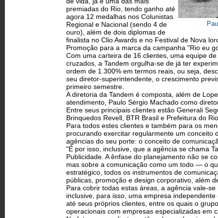
de vida, já é uma das mais
premiadas do Rio, tendo ganho até
agora 12 medalhas nos Colunistas
Pau
Regional e Nacional (sendo 4 de
ouro), além de dois diplomas de
finalista no Clio Awards e no Festival de Nova l
Promoção para a marca da campanha "Rio eu go
Com uma carteira de 16 clientes, uma equipe de 
cruzados, a Tandem orgulha-se de já ter experi
ordem de 1.300% em termos reais, ou seja, desc
seu diretor-superintendente, o crescimento prev
primeiro semestre.
A diretoria da Tandem é composta, além de Lopes,
atendimento, Paulo Sérgio Machado como diretor d
Entre seus principais clientes estão Generali Seg
Brinquedos Revell, BTR Brasil e Prefeitura do Rio
Para todos estes clientes e também para os meno
procurando exercitar regularmente um conceito 
agências do seu porte: o conceito de comunicaçã
"É por isso, inclusive, que a agência se cham
Publicidade. A ênfase do planejamento não se c
mas sobre a comunicação como um todo — o que
estratégico, todos os instrumentos de comunica
públicas, promoção e design corporativo, além de
Para cobrir todas estas áreas, a agência vale-s
inclusive, para isso, uma empresa independente
até seus próprios clientes, entre os quais o gru
operacionais com empresas especializadas em 