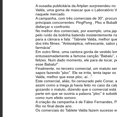
A ousadia publicitária da Artplan surpreendeu n
Valda, uma goma de mascar que o Laboratório V
naquele mercado.
A campanha, com três comerciais de 30", procur
principais concorrentes: Ping­Pong , Ploc e Buba
disfarçar o confronto.
No melhor dos comerciais, por exemplo, uma ja
pelo ruído da bolinha batendo insistentemente n
para a câmara e fala: ''Tabrete Valda, melhor que
dos três filmes: "Antisséptica, refrescante, sabo
farmácia".
Em outro filme, uma cantora gorda de vestido l
entusiasmadamente a famosa canção "Babalu", 
felizes. Num dado momento, ele para de tocar, p
esse Babalu!".
Finalmente, no terceiro comercial, um matuto sen
sapos fazendo "ploc". Ele se irrita, tenta tapar o
Valda, melhor que esse ploc, aí...".
Este comercial, aliás, foi censurado pelo Conar, 
assim como a Inega já havia feito no caso da calç
gozando o matuto, dizendo que o comercial está c
parte em que se ouviria a palavra "ploc" é subs
como num efeito sonoro.
A criação da campanha é de Fábio Fernandes, P
Rio no final deste ano.
Os comerciais do Tablete Valda fazem sucesso 