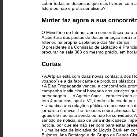
cobrir todas as despesas que elas tiveram com 
Isto é ou não é profissionalismo?
Minter faz agora a sua concorrê
O Ministério do Interior abriu concorrência para
A abertura das pastas de documentação será no p
Interior, na própria Esplanada dos Ministérios.
O presidente da Comissão de Licitação é Francis
procurar na sala 383 do mesmo prédio, em horár
Curtas
• A Artplan está com duas novas contas: a dos 
voando") e a da fabricante de produtos plásticos
• A Elan Propaganda venceu a concorrência prom
campanha institucional baseada nos serviços q
personagem — o Agente Abav -, caracterizado co
tem 4 anúncios, spot e VT, tendo sido criada p
• Uma dica aos relações públicas e assessores
jornalista é enviar-lhe releases sobre almoços f
quais ele não está sendo ou não foi convidado
sentido de noticia, são de uma indelicadeza impe
noticia, por que ele não ser bom para estar pres
• Uma beleza de iniciativa do Lloyds Bank em co
Bujones, Ana Botafogo e do Grupo de Dança Cis