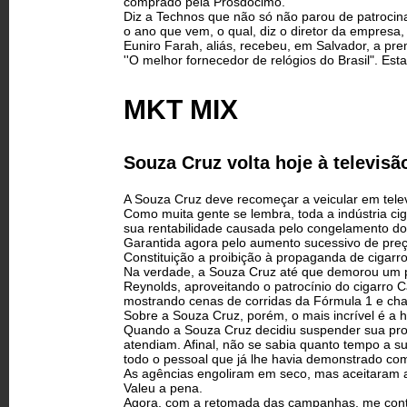
comprado pela Prosdócimo.
Diz a Technos que não só não parou de patrocin
o ano que vem, o qual, diz o diretor da empresa,
Euniro Farah, aliás, recebeu, em Salvador, a pre
''O melhor fornecedor de relógios do Brasil". Est
MKT MIX
Souza Cruz volta hoje à televisã
A Souza Cruz deve recomeçar a veicular em telev
Como muita gente se lembra, toda a indústria c
sua rentabilidade causada pelo congelamento d
Garantida agora pelo aumento sucessivo de preç
Constituição a proibição à propaganda de cigarros
Na verdade, a Souza Cruz até que demorou um p
Reynolds, aproveitando o patrocínio do cigarro 
mostrando cenas de corridas da Fórmula 1 e c
Sobre a Souza Cruz, porém, o mais incrível é a hi
Quando a Souza Cruz decidiu suspender sua pro
atendiam. Afinal, não se sabia quanto tempo a s
todo o pessoal que já lhe havia demonstrado com
As agências engoliram em seco, mas aceitaram 
Valeu a pena.
Agora, com a retomada das campanhas, me cont