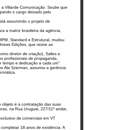
, a Villarde Comunicação. Soube que
pando o cargo deixado pelo
está assumindo o projeto de
ra a matriz brasileira da agência,
MPM, Standard e Estrutural, mudou
telnews Edições, que reúne as
mo diretor de criação), Salles e
s profissionais de propaganda,
or tempo e dedicação a cada um".
o Ala Szerman, assumiu a gerência
ormática.
o objeto é a contratação das suas
ras, na Rua Uruguai, 227/11º andar,
 exclusivo de comerciais em VT
 completar 18 anos de existência. A