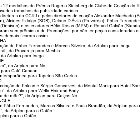
as 12 medalhas do Prêmio Rogerio Steinberg do Clube de Criação do R
ados trabalhos da publicidade carioca.
s diretores do CCRJ e pelos diretores de criação Alexandre Machado (
, Alcides Fidalgo (SGB), Delano D'Ávila (Provarejo), Fábio Fernandes (
(Denison) e os criadores Hélio Rosas (MPM) e Ronald Galvão (Standa
caram sem prêmios a de Promoções, por não ter peças consideradas ous
 As demais ficaram assim:
NHA
riação de Fábio Fernandes e Marcos Silveira, da Artplan para Inega.
rasil", da Provarejo para Mesbla.
 da Artplan para Inega.
ME
m", da Artplan para No.
an para Café Canaan.
ontemporânea para Tapetes São Carlos.
O
 criação de Falcon e Sérgio Gonçalves, da Mental Mark para Hotel Sa
iu", da Artplan para Wella Hair and Body.
da de mãe?", da Artplan para Calças No.
INGLE
 de Fábio Fernandes, Marcos Silveira e Paulo Brandão, da Artplan para
", da Artplan para o Gatão.
rtplan para o Gatão.