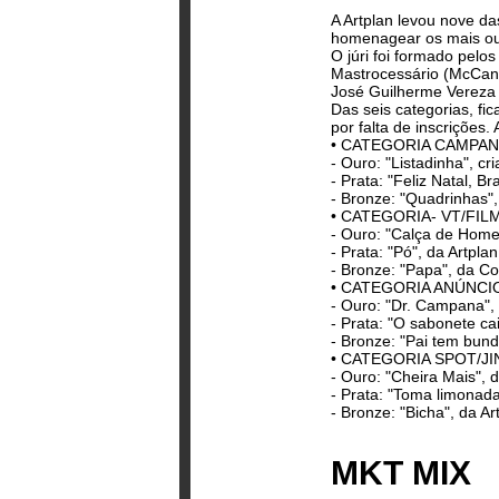
A Artplan levou nove d
homenagear os mais ous
O júri foi formado pelo
Mastrocessário (McCann)
José Guilherme Vereza 
Das seis categorias, fi
por falta de inscrições.
• CATEGORIA CAMPA
- Ouro: "Listadinha", c
- Prata: "Feliz Natal, B
- Bronze: "Quadrinhas",
• CATEGORIA- VT/FIL
- Ouro: "Calça de Home
- Prata: "Pó", da Artpl
- Bronze: "Papa", da C
• CATEGORIA ANÚNCI
- Ouro: "Dr. Campana",
- Prata: "O sabonete ca
- Bronze: "Pai tem bun
• CATEGORIA SPOT/J
- Ouro: "Cheira Mais",
- Prata: "Toma limonada
- Bronze: "Bicha", da A
MKT MIX