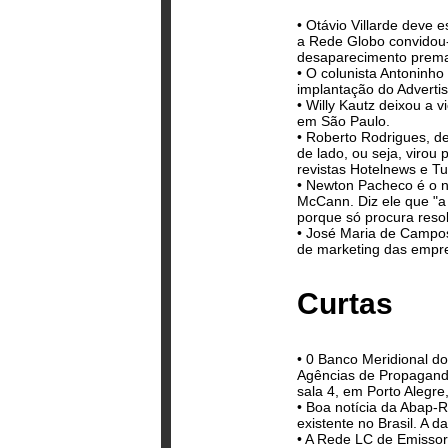
• Otávio Villarde deve
a Rede Globo convidou-
desaparecimento prematu
• O colunista Antoninho
implantação do Advertis
• Willy Kautz deixou a 
em São Paulo.
• Roberto Rodrigues, d
de lado, ou seja, virou
revistas Hotelnews e Tur
• Newton Pacheco é o no
McCann. Diz ele que "a
porque só procura reso
• José Maria de Campo
de marketing das empre
Curtas
• 0 Banco Meridional do
Agências de Propaganda
sala 4, em Porto Alegre
• Boa notícia da Abap-R
existente no Brasil. A d
• A Rede LC de Emissora