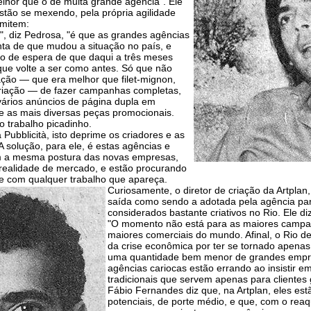
lhor que o de muita grande agência". Ele
stão se mexendo, pela própria agilidade
mitem:
", diz Pedrosa, "é que as grandes agências
ta de que mudou a situação no país, e
o de espera de que daqui a três meses
que volte a ser como antes. Só que não
ação — que era melhor que filet-mignon,
 criação — de fazer campanhas completas,
vários anúncios de página dupla em
 e as mais diversas peças promocionais.
o trabalho picadinho.
 Pubblicità, isto deprime os criadores e as
A solução, para ele, é estas agências e
em a mesma postura das novas empresas,
realidade de mercado, e estão procurando
te com qualquer trabalho que apareça.
Curiosamente, o diretor de criação da Artpl
saída como sendo a adotada pela agência par
considerados bastante criativos no Rio. Ele diz
"O momento não está para as maiores camp
maiores comerciais do mundo. Afinal, o Rio de
da crise econômica por ter se tornado apenas
uma quantidade bem menor de grandes empre
agências cariocas estão errando ao insistir 
tradicionais que servem apenas para clientes 
Fábio Fernandes diz que, na Artplan, eles est
potenciais, de porte médio, e que, com o rea