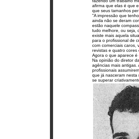
fazendo um trabalho me
afirma que elas é que e
que seus tamanhos per
"A impressão que tenho
ainda não se deram con
estão naquele compass
tudo melhore, ou seja, 
existe mais aquela situ
para o profissional de
com comerciais caros, 
revistas e quatro cores
Agora o que aparece é 
Na opinião do diretor da
agências mais antigas. 
profissionais assumir
que já nasceram nesta 
se superar criativamen