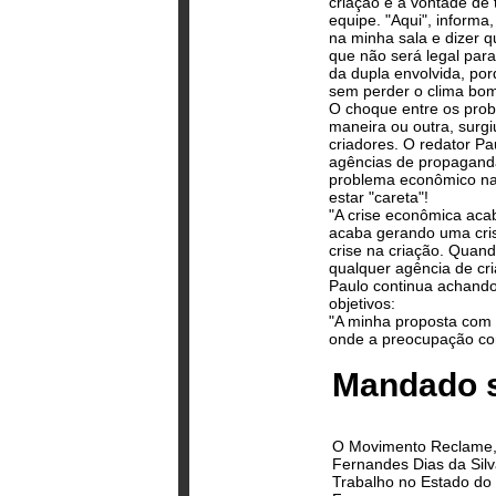
criação e a vontade de
equipe. "Aqui", inform
na minha sala e dizer 
que não será legal para 
da dupla envolvida, porq
sem perder o clima bom
O choque entre os probl
maneira ou outra, surg
criadores. O redator Pa
agências de propaganda
problema econômico na 
estar "careta"!
"A crise econômica aca
acaba gerando uma cri
crise na criação. Quand
qualquer agência de cri
Paulo continua achando 
objetivos:
"A minha proposta com 
onde a preocupação com
Mandado s
O Movimento Reclame, d
Fernandes Dias da Sil
Trabalho no Estado do 