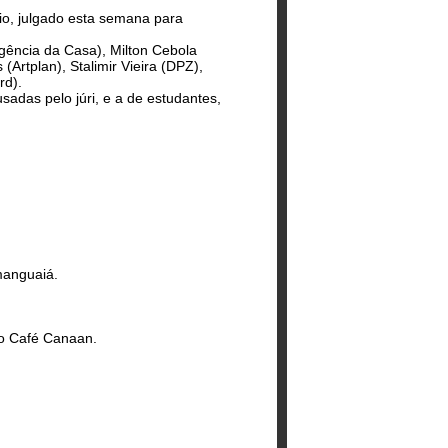
io, julgado esta semana para
Agência da Casa), Milton Cebola
Artplan), Stalimir Vieira (DPZ),
rd).
adas pelo júri, e a de estudantes,
manguaiá.
 o Café Canaan.