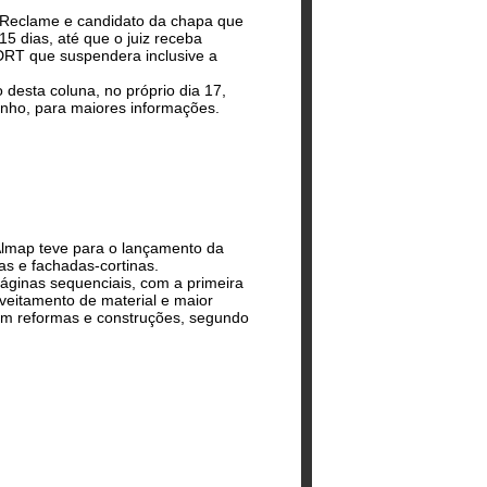
o Reclame e candidato da chapa que
5 dias, até que o juiz receba
RT que suspendera inclusive a
 desta coluna, no próprio dia 17,
tinho, para maiores informações.
Almap teve para o lançamento da
tas e fachadas-cortinas.
áginas sequenciais, com a primeira
roveitamento de material e maior
com reformas e construções, segundo