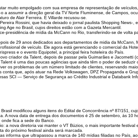
 estar muito empolgado com sua empresa de representação de veículos
o a assumir a direção geral da TV Norte Fluminense, de Campos, ocu
ro de Alair Ferreira. E Villarde recusou-se.
 Pereira Rossini, que havia deixado o jornal paulista Shopping News-, 
ing Age no Brasil, cujos direitos estão com a Gazeta Mercantil.
vice-presidência de mídia da McCann no Rio, transferindo-se de volta pa
epois de 29 anos dedicados aos departamentos de midia da McCann, 
 profissional de veículo. Ele agora está gerenciando o comercial da Ho
ispress e o evento Equipotel, a principal feira hoteleira do País.
vo criador da Talent, depois de passar pela Guimarães e Jacometti (co
 Talent é uma das poucas agências que ainda têm o poder de seduzir o
lver os problemas de um número limitado de clientes, reservando mai
s conta que, após atuar na Rede Volkswagen, DPZ Propaganda e Grup
sas SCI — Serviço de Segurança ao Crédito Industrial e Databank Inf
 Brasil modificou alguns itens do Edital de Concorrência nº 87/151, cuj
. A nova data de entrega dos documentos é 25 de setembro, às 10 ho
, onde fica a sede do Banco.
io: a nova diretoria vai manter o VT Búzios, o mais importante festival
ata do próximo festival ainda será marcada.
s informa que ultrapassou a marca de 140 mídias filiadas no País, ao