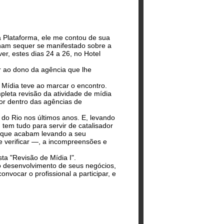
a Plataforma, ele me contou de sua
inham sequer se manifestado sobre a
er, estes dias 24 a 26, no Hotel
ir ao dono da agência que lhe
Mídia teve ao marcar o encontro.
leta revisão da atividade de mídia
tor dentro das agências de
 do Rio nos últimos anos. E, levando
 tem tudo para servir de catalisador
as que acabam levando a seu
e verificar —, a incompreensões e
ta "Revisão de Mídia I".
o desenvolvimento de seus negócios,
nvocar o profissional a participar, e