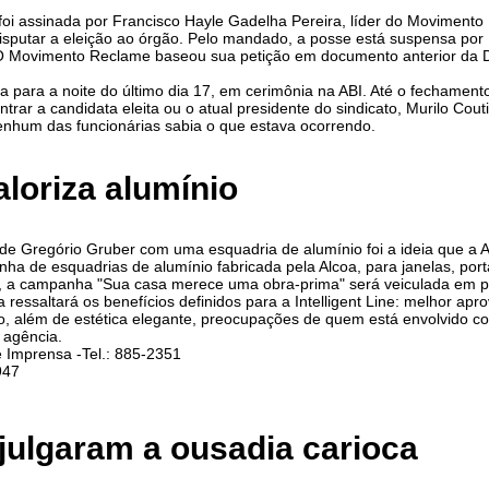
oi assinada por Francisco Hayle Gadelha Pereira, líder do Moviment
putar a eleição ao órgão. Pelo mandado, a posse está suspensa por 1
O Movimento Reclame baseou sua petição em documento anterior da D
 para a noite do último dia 17, em cerimônia na ABI. Até o fechamento
trar a candidata eleita ou o atual presidente do sindicato, Murilo Cou
enhum das funcionárias sabia o que estava ocorrendo.
loriza alumínio
de Gregório Gruber com uma esquadria de alumínio foi a ideia que a 
linha de esquadrias de alumínio fabricada pela Alcoa, para janelas, por
o, a campanha "Sua casa merece uma obra-prima" será veiculada em p
a ressaltará os benefícios definidos para a Intelligent Line: melhor ap
ão, além de estética elegante, preocupações de quem está envolvido 
 agência.
e Imprensa -Tel.: 885-2351
947
julgaram a ousadia carioca