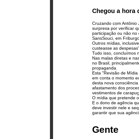
Chegou a hora d
Cruzando com Antônio Jo
surpresa por verificar 
participação ou não no 
SansSouci, em Friburgo
Outros mídias, inclusiv
custeasse as despesas"
Tudo isso, concluímos 
Nas malas diretas e na
no Brasil, principalmen
propaganda.
Esta "Revisão de Mídia 
em conta o momento econ
desta nova consciência 
afastamento dos process
vestimentos de carapuça
O mídia que pretende oc
E o dono de agência qu
deve investir nele e se
garantir que sua agênci
Gente