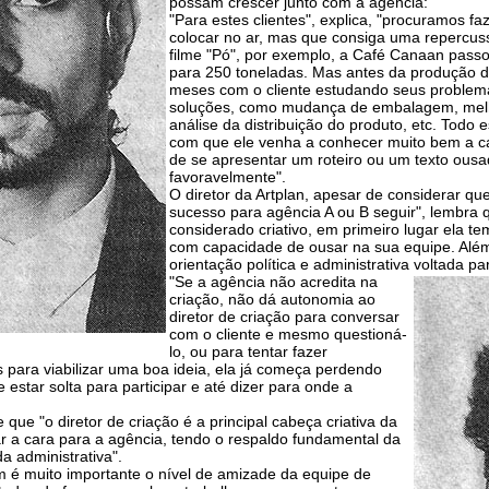
possam crescer junto com a agência:
"Para estes clientes", explica, "procuramos 
colocar no ar, mas que consiga uma repercus
filme "Pó", por exemplo, a Café Canaan pass
para 250 toneladas. Mas antes da produção d
meses com o cliente estudando seus probl
soluções, como mudança de embalagem, melho
análise da distribuição do produto, etc. Todo 
com que ele venha a conhecer muito bem a ca
de se apresentar um roteiro ou um texto ousa
favoravelmente".
O diretor da Artplan, apesar de considerar qu
sucesso para agência A ou B seguir", lembra q
considerado criativo, em primeiro lugar ela te
com capacidade de ousar na sua equipe. Além d
orientação política e administrativa voltada pa
"Se a agência não acredita na
criação, não dá autonomia ao
diretor de criação para conversar
com o cliente e mesmo questioná-
lo, ou para tentar fazer
 para viabilizar uma boa ideia, ela já começa perdendo
 estar solta para participar e até dizer para onde a
que "o diretor de criação é a principal cabeça criativa da
r a cara para a agência, tendo o respaldo fundamental da
da administrativa".
m é muito importante o nível de amizade da equipe de