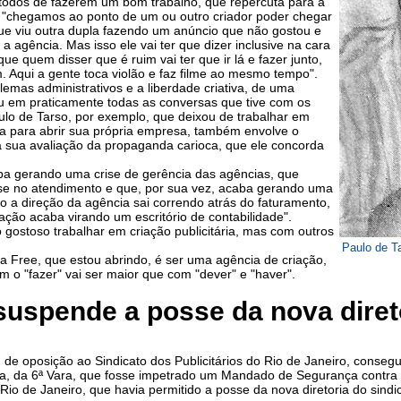
 todos de fazerem um bom trabalho, que repercuta para a
a, "chegamos ao ponto de um ou outro criador poder chegar
que viu outra dupla fazendo um anúncio que não gostou e
a agência. Mas isso ele vai ter que dizer inclusive na cara
ue quem disser que é ruim vai ter que ir lá e fazer junto,
. Aqui a gente toca violão e faz filme ao mesmo tempo".
emas administrativos e a liberdade criativa, de uma
iu em praticamente todas as conversas que tive com os
ulo de Tarso, por exemplo, que deixou de trabalhar em
 para abrir sua própria empresa, também envolve o
sua avaliação da propaganda carioca, que ele concorda
ba gerando uma crise de gerência das agências, que
se no atendimento e que, por sua vez, acaba gerando uma
o a direção da agência sai correndo atrás do faturamento,
ação acaba virando um escritório de contabilidade".
gostoso trabalhar em criação publicitária, mas com outros
Paulo de Ta
a Free, que estou abrindo, é ser uma agência de criação,
 o "fazer" vai ser maior que com "dever" e "haver".
uspende a posse da nova direto
e oposição ao Sindicato dos Publicitários do Rio de Janeiro, consegu
va, da 6ª Vara, que fosse impetrado um Mandado de Segurança contra
Rio de Janeiro, que havia permitido a posse da nova diretoria do sindi