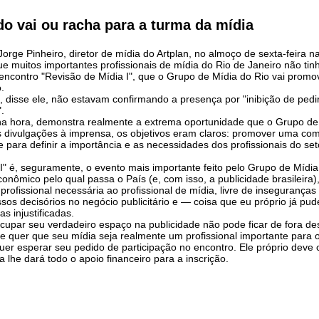
o vai ou racha para a turma da mídia
rge Pinheiro, diretor de mídia do Artplan, no almoço de sexta-feira n
que muitos importantes profissionais de mídia do Rio de Janeiro não t
encontro "Revisão de Mídia I", que o Grupo de Mídia do Rio vai promov
.
e, disse ele, não estavam confirmando a presença por "inibição de ped
.
na hora, demonstra realmente a extrema oportunidade que o Grupo de 
s divulgações à imprensa, os objetivos eram claros: promover uma comp
te para definir a importância e as necessidades dos profissionais do se
I" é, seguramente, o evento mais importante feito pelo Grupo de Mídia
ômico pelo qual passa o País (e, com isso, a publicidade brasileira),
profissional necessária ao profissional de mídia, livre de inseguranç
os decisórios no negócio publicitário e — coisa que eu próprio já pud
s injustificadas.
upar seu verdadeiro espaço na publicidade não pode ficar de fora des
e quer que seu mídia seja realmente um profissional importante para 
quer esperar seu pedido de participação no encontro. Ele próprio deve co
a lhe dará todo o apoio financeiro para a inscrição.