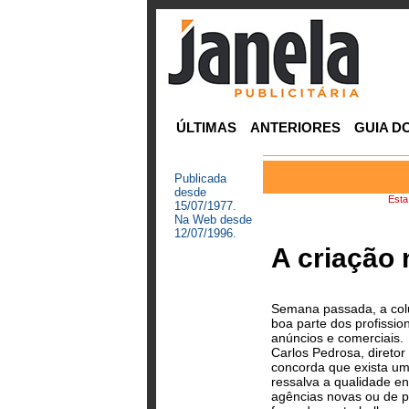
ÚLTIMAS
ANTERIORES
GUIA D
Publicada
desde
Esta
15/07/1977.
Na Web desde
12/07/1996.
A criação 
Semana passada, a colu
boa parte dos profissio
anúncios e comerciais.
Carlos Pedrosa, diretor
concorda que exista u
ressalva a qualidade en
agências novas ou de p