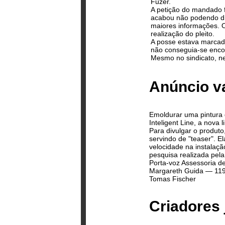
Fuzer.
A petição do mandado f
acabou não podendo dis
maiores informações. 
realização do pleito.
A posse estava marcada
não conseguia-se encon
Mesmo no sindicato, n
Anúncio va
Emoldurar uma pintura 
Inteligent Line, a nova 
Para divulgar o produt
servindo de "teaser". El
velocidade na instalaç
pesquisa realizada pela
Porta-voz Assessoria d
Margareth Guida — 11
Tomas Fischer
Criadores 