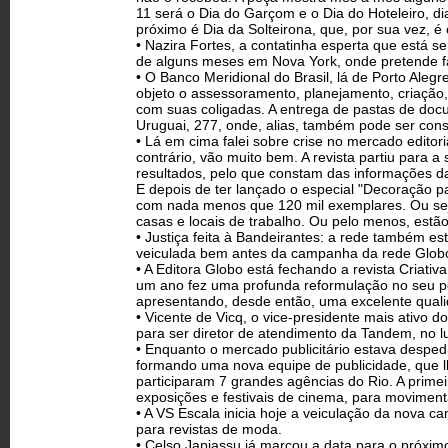
11 será o Dia do Garçom e o Dia do Hoteleiro, di
próximo é Dia da Solteirona, que, por sua vez, é
• Nazira Fortes, a contatinha esperta que está
de alguns meses em Nova York, onde pretende f
• O Banco Meridional do Brasil, lá de Porto Aleg
objeto o assessoramento, planejamento, criação,
com suas coligadas. A entrega de pastas de docu
Uruguai, 277, onde, alias, também pode ser cons
• Lá em cima falei sobre crise no mercado editori
contrário, vão muito bem. A revista partiu para
resultados, pelo que constam das informações da 
E depois de ter lançado o especial "Decoração p
com nada menos que 120 mil exemplares. Ou sej
casas e locais de trabalho. Ou pelo menos, est
• Justiça feita à Bandeirantes: a rede também e
veiculada bem antes da campanha da rede Globo
• A Editora Globo está fechando a revista Criativ
um ano fez uma profunda reformulação no seu pos
apresentando, desde então, uma excelente qualidad
• Vicente de Vicq, o vice-presidente mais ativ
para ser diretor de atendimento da Tandem, no lu
• Enquanto o mercado publicitário estava desped
formando uma nova equipe de publicidade, que l
participaram 7 grandes agências do Rio. A prim
exposições e festivais de cinema, para movimenta
• A VS Escala inicia hoje a veiculação da nova 
para revistas de moda.
• Celso Japiassu já marcou a data para o próximo