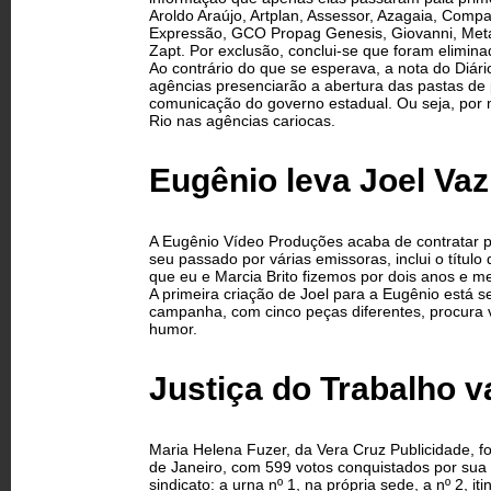
Aroldo Araújo, Artplan, Assessor, Azagaia, Compa
Expressão, GCO Propag Genesis, Giovanni, Metam
Zapt. Por exclusão, conclui-se que foram elimina
Ao contrário do que se esperava, a nota do Diár
agências presenciarão a abertura das pastas de
comunicação do governo estadual. Ou seja, por ma
Rio nas agências cariocas.
Eugênio leva Joel Vaz
A Eugênio Vídeo Produções acaba de contratar pa
seu passado por várias emissoras, inclui o títul
que eu e Marcia Brito fizemos por dois anos e m
A primeira criação de Joel para a Eugênio está se
campanha, com cinco peças diferentes, procura 
humor.
Justiça do Trabalho v
Maria Helena Fuzer, da Vera Cruz Publicidade, fo
de Janeiro, com 599 votos conquistados por sua
sindicato: a urna nº 1, na própria sede, a nº 2, i