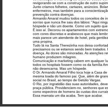
revigorando-se com a construção de outro supim
Junto criamos folhetos, cartazes, anúncios. Bo
enfermeiros, mas também para a conscientização 
prevenção contra doenças.
Armando Amaral mudou todos os conceitos de int
sorriso que nunca lhe saiu dos lábios: "Aqui ni
hóspede e não um doente. Como um sujeito que e
É isso aí. Decorou os apartamentos com extrem
com cores discretas e arabescos que mais lemb
mais parece um atendente de hotel, pela gentile
uma propina.
Tudo lá na Santa Therezinha nos deixa conforta
precisamos ou se estamos sendo bem tratados. E
doença. As dores são minoradas. As atenções rete
humano produzem milagres.
Comunicação e marketing cabem em qualquer lug
todos os hospitais fossem como os da família A
não desencarna. Mas um hóspede.
O Dr. Armando Amaral Filho toca hoje a Casa de
mesma toada do famoso pai. Que, além de grande
social no Brasil, ao tempo de Getúlio Vargas.
O Rio, por ingratidão das suas autoridades, de
praça pública. Providenciem-no, senhores que 
como espectros de homens às custas dos currais 
Essa mamata um dia acaba. Tem que acabar.