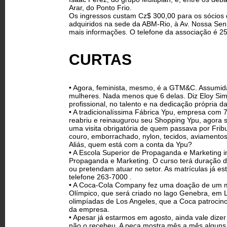
Arar, do Ponto Frio.
Os ingressos custam Cz$ 300,00 para os sócios
adquiridos na sede da ABM-Rio, à Av. Nossa Se
mais informações. O telefone da associação é 2
CURTAS
• Agora, feminista, mesmo, é a GTM&C. Assumida,
mulheres. Nada menos que 6 delas. Diz Eloy Sim
profissional, no talento e na dedicação própria
• A tradicionalíssima Fábrica Ypu, empresa com 
reabriu e reinaugurou seu Shopping Ypu, agora 
uma visita obrigatória de quem passava por Frib
couro, emborrachado, nylon, tecidos, aviamentos
Aliás, quem está com a conta da Ypu?
• A Escola Superior de Propaganda e Marketing 
Propaganda e Marketing. O curso terá duração d
ou pretendam atuar no setor. As matrículas já es
telefone 263-7000 .
• A Coca-Cola Company fez uma doação de um mi
Olímpico, que será criado no lago Genebra, em 
olimpíadas de Los Angeles, que a Coca patrocino
da empresa.
• Apesar já estarmos em agosto, ainda vale dizer
não o recebeu. A peça mostra mês a mês alguns 