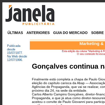
ÚLTIMAS
ANTERIORES
GUIA DO MERCADO
SOBRE
Marketing & 
Publicada
desde
Esta edição da coluna "Marketing & Pu
15/07/1977.
O seu conteúdo foi escan
Na Web desde
12/07/1996.
Gonçalves continua 
Finalmente está completa a chapa de Paulo Giov
eleição do capítulo carioca da Abap — Associação
Agências de Propaganda, que vai se realizar, co
próximo dia 24, na sede da entidade.
Carlos Alberto Campins Gonçalves, diretor-fina
Propaganda, e que já atua como diretor-tesourei
aceitou o convite de Paulo Giovanni para partici