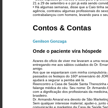
21 a 29 de setembro e o júri já está sendo convi
• Há algumas semanas, disse que a Caio tinha s
agência, contratou algumas profissionais do sex
contrabalançou com homens, levando para o seu
Contos & Contas
Genilson Gonzaga
Onde o paciente vira hóspede
Azares do oficio de viver me levaram a uma rec
entregando-me aos sábios cuidados do Dr. Ernan
amigo.
Aos que se espantaram com minha compulsória ausê
passados os festejos do 160º aniversário dó 
ajudará a segurar a pemba até lá.
Reencontro a Casa de Saúde Santa Therezinha e 
falange médica do céu. Seu nome: Dr. Armando
com a dignificação dos profissionais da medicin
brasileiro.
Dr. Armando Amaral era devoto de São Marketin
Sem qualquer interesse material, ajudei-o, junto c
comunicação e marketing da Casa de Saúde Sant