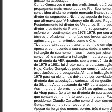
gestão na associação.
Carlos Gonçalves é um dos profissionais da área
propaganda mais respeitados no Rio. Seu nome,
consolidou ainda no próprio mercado financeiro 
diretor da seguradora Nictheroy, aquela do inesq
que afirmava que "A Nictheroy não discute. Paga!
Posteriormente foi diretor do Unibanco. Em pro
diretor-presidente da Premium, foi responsável 
esforço e investimento, em 1978-1979, por seu
técnico-profissional, numa fase que levou, até p
agência a ganhar prêmios como o Clio.
Tive a oportunidade de trabalhar com ele em alg
época e, conhecendo a sua capacidade, a sorte d
indicação de seu nome — assim como participar 
convencê-lo a aceitar a indicação — para o cargo
na diretoria da ABP, quando, sob a presidência 
de 1979 a 1981, fui diretor cultural da associação
Hoje, Carlos Gonçalves pode ser considerado u
associações de propaganda. Afinal, a indicação f
1979 para cá ele jamais deixou de ser convidado 
diretoria das associações cariocas, só na gestão
da Silva na Abap passando da ABP para aquela e
Assim, a partir do próximo dia 24, as agências 
da Abap passarão a ter na diretoria de sua asso
que contam com um forte apoio do mercado: Pa
presidente, Cláudio Carvalho como diretor-secret
Gonçalves como diretor tesoureiro.
Apesar da força dos nomes, porém, três é sem 