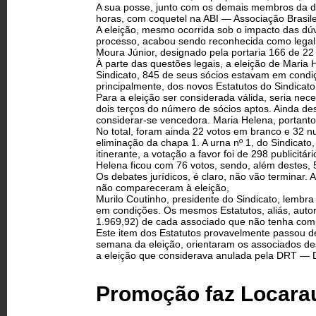
A sua posse, junto com os demais membros da dir
horas, com coquetel na ABI — Associação Brasile
A eleição, mesmo ocorrida sob o impacto das dúv
processo, acabou sendo reconhecida como legal 
Moura Júnior, designado pela portaria 166 de 22 
À parte das questões legais, a eleição de Maria
Sindicato, 845 de seus sócios estavam em condiçõ
principalmente, dos novos Estatutos do Sindicat
Para a eleição ser considerada válida, seria ne
dois terços do número de sócios aptos. Ainda de
considerar-se vencedora. Maria Helena, portanto
No total, foram ainda 22 votos em branco e 32 n
eliminação da chapa 1. A urna nº 1, do Sindicat
itinerante, a votação a favor foi de 298 publicit
Helena ficou com 76 votos, sendo, além destes, 
Os debates jurídicos, é claro, não vão terminar.
não compareceram à eleição,
Murilo Coutinho, presidente do Sindicato, lembra
em condições. Os mesmos Estatutos, aliás, autor
1.969,92) de cada associado que não tenha com
Este item dos Estatutos provavelmente passou 
semana da eleição, orientaram os associados de
a eleição que considerava anulada pela DRT — D
Promoção faz Locarau