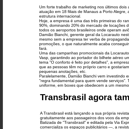
Um forte trabalho de marketing nos últimos doi
atuação em 18 filiais de Manaus a Porto Alegre, 
estrutura internacional.
Hoje, a empresa é uma das três primeiras do ra
90%, dominando 20% do mercado de locações de a
todos os aeroportos brasileiros onde operam avi
Damião Bianchi, gerente geral da Locarauto nest
mesmo sem a empresa ter verba de propaganda. S
promoções, o que naturalmente acaba conseguind
fará.
Uma das campanhas promocionais da Locarauto, q
Vasp, garantindo ao portador do bilhete aéreo 
tema "O conforto é feito por detalhes", a empre
que as pessoas têm no próprio carro e gostariam
pequenas anotações, etc.
Paralelamente, Damião Bianchi vem investindo e
"regra fundamental para quem vende serviços". 
uniforme, em boxes que obedecem a um mesmo desi
Transbrasil agora ta
A Transbrasil está lançando a sua própria revista
gratuitamente aos passageiros dos voos da emp
Batizada de "Transbrasil" e editada pela Via Ex
comercializa os espaços publicitários —, a revis