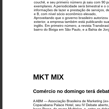
couchê, e seu primeiro número já saiu com 90 p
exemplares. A periodicidade será bimestral e o 
informações de lazer e prestação de serviços, de
e B, com nível sócio econômico elevado,
Aproveitando que o governo brasileiro autorizou
exterior, a empresa também está publicando sua
inglês. Em primeiro número, a revista Transbra
bairro do Bixiga em São Paulo, e a Bahia de Jor
MKT MIX
Comércio no domingo terá deba
A ABM — Associação Brasileira de Marketing (e
Copacabana Palace Hotel, seu IV Debate aberto,
Isaac Perez, do grupo Multiplan, e, entre os deb