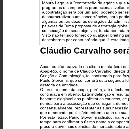
Moura Lago, é a "contratação de agência que terá
programas e campanhas promocionais voltadas 
A contratação será por um ano, podendo ser 
desburocratizar suas concorrências, para part
algumas outras dezenas de órgãos da administr
palavras de "uma proposta de estratégia global
consecução de seus objetivos, fundamentada no c
Visto não ter sido fornecido qualquer briefing 
descobrirem por conta própria qual é esta imag
Cláudio Carvalho se
Após reunião realizada na última quinta-feira en
Abap-Rio, o nome de Cláudio Carvalho, diretor 
Criação e Comunicação, foi confirmado para faz
Paulo Giovanni, que concorrerá esta segunda-fei
diretoria da entidade.
O terceiro nome da chapa, porém, até o fecham
continuava em aberto. Esta indefinição é resul
bastante elogiável dos publicitários cariocas, d
nomes para a associação que consigam, democr
consensualmente, representar as suas necess
que o mercado publicitário enfrenta uma de suas 
Por esta razão, Paulo Giovanni solicitou, na re
tempo para confirmar o último nome a compor 
procura ouvir mais opiniões do mercado sobre as