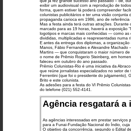
que já fez grande sucesso ano passado – de, du
exibir um audiovisual com a reprodução de todos
forma, quem estiver lá poderá compreender facil
colunistas publicitários e ter uma visão conjunta
propaganda carioca em 1986, ano de referência 
Mas a festa ainda terá outras atrações. Durante
marcado para as 19 horas, haverá a exposição "M
logotipos e marcas mais conhecidas — como as d
divididas, multiplicadas e reapresentadas numa r
E antes da entrega dos diplomas, a organização
Manos, Fábio Fernandes e Alexandre Machado — 
Martins — que conquistaram o maior número de 
o nome de Prêmio Rogerio Steinberg, em homenag
faleceu em outubro do ano passado.
Prêmio Colunistas-Rio é uma iniciativa da Abrac
que reúne jornalistas especializados no setor de 
Ferrentini (que foi o presidente do julgamento)
Brito e este colunista.
As adesões para a festa do VI Prêmio Colunistas
do telefone (021) 552-4141.
Agência resgatará a
As agências interessadas em prestar serviços
para a Funai-Fundação Nacional do Índio, cuja 
O objetivo da concorrência, segundo o Edital d