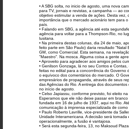
• A SBG solta, no inicio de agosto, uma nova c
para TV, jornais e revistas, a campanha — ao c
objetivo estimular a venda de ações. Desta vez, 
importância que o mercado acionário tem para o
país.
• Falando em SBG, a agência até esta segunda­fe
agência para voltar para a Thompson-Rio, no lug
lusitana.
• Na primeira destas colunas, dia 24 de maio, apo
feito parte em São Paulo) daria resultado "Nata
GM, como Comercial. Esta semana, na revelação d
"Maestro". Na mosca. Alguma coisa a gente apre
• Aproveito para agradecer aos amigos pelos cum
• Genilson Gonzaga, lá no seu Contos e Contas,
feitas no edital para a concorrência do Governo
o equívoco dos comentários do mercado. O Gove
empresários de propaganda, através de seus rep
das Agências do Rio. A entrega dos documentos d
no início de agosto.
• Celso Japiassu, conforme previsto, foi eleito n
Esperamos que ele não deixe passar em branco o 5
fundada em 16 de julho de 1937, aqui no Rio. Até
comunicação à imprensa especializada de como 
• Paulo Roberto Lavrille, vice-presidente da Sal
Unidade Interamericana. A decisão será tomada en
operacionalmente, a fusão é vantajosa.
• Será esta segunda-feira, 13, no Maksoud Plaza