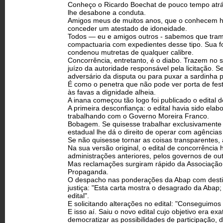
Conheço o Ricardo Boechat de pouco tempo atrás
lhe desabone a conduta.
Amigos meus de muitos anos, que o conhecem há 
conceder um atestado de idoneidade.
Todos — eu e amigos outros -­ sabemos que tramp
compactuaria com expedientes desse tipo. Sua fol
condenou mutretas de qualquer calibre.
Concorrência, entretanto, é o diabo. Trazem no s
juízo da autoridade responsável pela licitação. 
adversário da disputa ou para puxar a sardinha 
É como o penetra que não pode ver porta de fest
às favas a dignidade alheia.
A inana começou tão logo foi publicado o edital 
A primeira desconfiança: o edital havia sido elab
trabalhando com o Governo Moreira Franco.
Bobagem. Se quisesse trabalhar exclusivamente c
estadual lhe dá o direito de operar com agências
Se não quisesse tornar as coisas transparentes, a
Na sua versão original, o edital de concorrênci
administrações anteriores, pelos governos de out
Mas reclamações surgiram rápido da Associação 
Propaganda.
O despacho nas ponderações da Abap com destin
justiça: "Esta carta mostra o desagrado da Abap
edital".
E solicitando alterações no edital: "Conseguimo
E isso aí. Saiu o novo edital cujo objetivo era 
democratizar as possibilidades de participação,