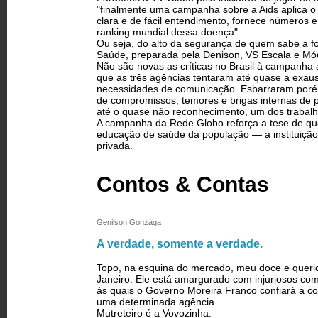
"finalmente uma campanha sobre a Aids aplica o 
clara e de fácil entendimento, fornece números e
ranking mundial dessa doença".
Ou seja, do alto da segurança de quem sabe a f
Saúde, preparada pela Denison, VS Escala e Mód
Não são novas as críticas no Brasil à campanha a
que as três agências tentaram até quase a exau
necessidades de comunicação. Esbarraram porém c
de compromissos, temores e brigas internas de 
até o quase não reconhecimento, um dos trabalhos
A campanha da Rede Globo reforça a tese de qu
educação de saúde da população — a instituição p
privada.
Contos & Contas
Genilson Gonzaga
A verdade, somente a verdade.
Topo, na esquina do mercado, meu doce e querid
Janeiro. Ele está amargurado com injuriosos come
às quais o Governo Moreira Franco confiará a con
uma determinada agência.
Mutreteiro é a Vovozinha.