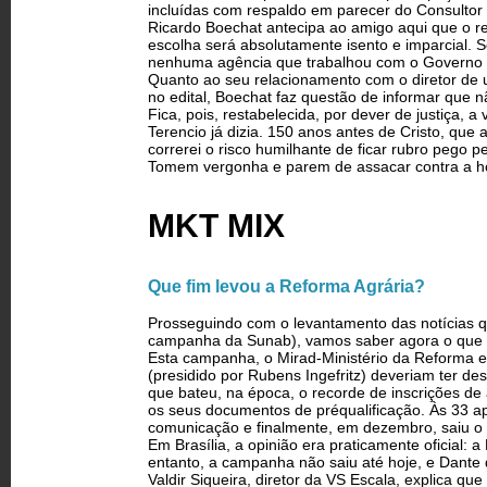
incluídas com respaldo em parecer do Consultor J
Ricardo Boechat antecipa ao amigo aqui que o re
escolha será absolutamente isento e imparcial.
nenhuma agência que trabalhou com o Governo B
Quanto ao seu relacionamento com o diretor de
no edital, Boechat faz questão de informar que
Fica, pois, restabelecida, por dever de justiça, 
Terencio já dizia. 150 anos antes de Cristo, que
correrei o risco humilhante de ficar rubro pego p
Tomem vergonha e parem de assacar contra a ho
MKT MIX
Que fim levou a Reforma Agrária?
Prosseguindo com o levantamento das notícias 
campanha da Sunab), vamos saber agora o que 
Esta campanha, o Mirad-Ministério da Reforma e 
(presidido por Rubens Ingefritz) deveriam ter 
que bateu, na época, o recorde de inscrições 
os seus documentos de pré­qualificação. Às 33 ap
comunicação e finalmente, em dezembro, saiu o r
Em Brasília, a opinião era praticamente oficial:
entanto, a campanha não saiu até hoje, e Dante d
Valdir Siqueira, diretor da VS Escala, explica qu