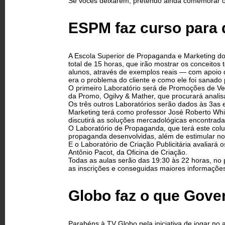
Se vocês deixarem, pretendo ainda comemorar os 
ESPM faz curso para d
A Escola Superior de Propaganda e Marketing do R
total de 15 horas, que irão mostrar os conceitos 
alunos, através de exemplos reais — com apoio de
era o problema do cliente e como ele foi sanad
O primeiro Laboratório será de Promoções de Vend
da Promo, Ogilvy & Mather, que procurará analisa
Os três outros Laboratórios serão dados às 3as e 
Marketing terá como professor José Roberto Whi
discutirá as soluções mercadológicas encontrada
O Laboratório de Propaganda, que terá este colu
propaganda desenvolvidas, além de estimular n
E o Laboratório de Criação Publicitária avaliar
Antônio Pacot, da Oficina de Criação.
Todas as aulas serão das 19:30 às 22 horas, no p
as inscrições e conseguidas maiores informaçõe
Globo faz o que Gove
Parabéns à TV Globo pela iniciativa de jogar no 