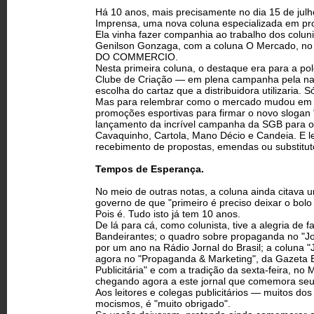
Há 10 anos, mais precisamente no dia 15 de julho
Imprensa, uma nova coluna especializada em pro
Ela vinha fazer companhia ao trabalho dos colun
Genilson Gonzaga, com a coluna O Mercado, no J
DO COMMERCIO.
Nesta primeira coluna, o destaque era para a pol
Clube de Criação — em plena campanha pela nac
escolha do cartaz que a distribuidora utilizaria.
Mas para relembrar como o mercado mudou em 10
promoções esportivas para firmar o novo slogan "
lançamento da incrível campanha da SGB para o 
Cavaquinho, Cartola, Mano Décio e Candeia. E l
recebimento de propostas, emendas ou substitut
Tempos de Esperança.
No meio de outras notas, a coluna ainda citava 
governo de que "primeiro é preciso deixar o bolo
Pois é. Tudo isto já tem 10 anos.
De lá para cá, como colunista, tive a alegria d
Bandeirantes; o quadro sobre propaganda no "Jo
por um ano na Rádio Jornal do Brasil; a coluna "
agora no "Propaganda & Marketing", da Gazeta Es
Publicitária" e com a tradição da sexta-feira, n
chegando agora a este jornal que comemora seus
Aos leitores e colegas publicitários — muitos d
mocismos, é "muito obrigado".