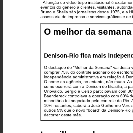
- A função do vídeo teipe institucional é exatam
eventos do gênero a clientes, visitantes, autorid
Bruno e Sheila são jornalistas desde 1975, e a 
assessoria de imprensa e serviços gráficos e de 
O melhor da semana
Denison-Rio fica mais indepen
O destaque de "Melhor da Semana" vai desta ve
comprar 75% do controle acionário do escritóri
independência administrativa em relação à Den
O nome da agência, no entanto, não muda. As 
como ocorrerá com a Denison de Brasília, a p
Oriovaldo, Sérgio e Celso participavam com 3
Baendereck controlava a operação com 60% do c
minoritária foi negociada pelo controle do Rio
10% restantes, caberá a José Guilherme Vereza
outros 5% que o novo "board" da Denison-Rio 
decorrer deste mês.