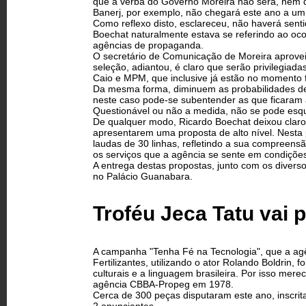
que a verba do Governo Moreira não será, nem d
Banerj, por exemplo, não chegará este ano a um
Como reflexo disto, esclareceu, não haverá sen
Boechat naturalmente estava se referindo ao oco
agências de propaganda.
O secretário de Comunicação de Moreira aprovei
seleção, adiantou, é claro que serão privilegiad
Caio e MPM, que inclusive já estão no momento 
Da mesma forma, diminuem as probabilidades de 
neste caso pode-se subentender as que ficaram at
Questionável ou não a medida, não se pode esqu
De qualquer modo, Ricardo Boechat deixou claro
apresentarem uma proposta de alto nível. Nesta 
laudas de 30 linhas, refletindo a sua compreen
os serviços que a agência se sente em condições
A entrega destas propostas, junto com os divers
no Palácio Guanabara.
Troféu Jeca Tatu vai
A campanha "Tenha Fé na Tecnologia", que a agê
Fertilizantes, utilizando o ator Rolando Boldrin, 
culturais e a linguagem brasileira. Por isso mer
agência CBBA-Propeg em 1978.
Cerca de 300 peças disputaram este ano, inscrita