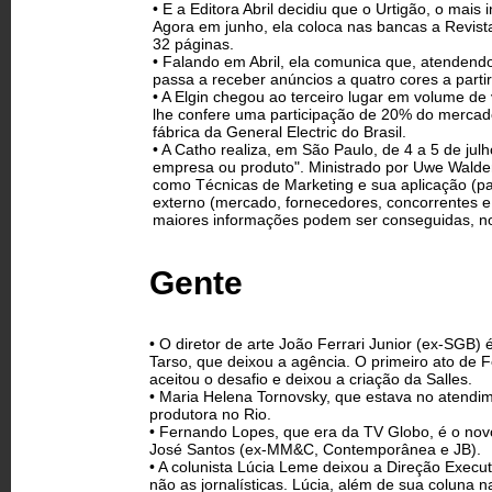
• E a Editora Abril decidiu que o Urtigão, o mais
Agora em junho, ela coloca nas bancas a Revist
32 páginas.
• Falando em Abril, ela comunica que, atendend
passa a receber anúncios a quatro cores a parti
• A Elgin chegou ao terceiro lugar em volume de
lhe confere uma participação de 20% do mercad
fábrica da General Electric do Brasil.
• A Catho realiza, em São Paulo, de 4 a 5 de jul
empresa ou produto". Ministrado por Uwe Walde
como Técnicas de Marketing e sua aplicação (p
externo (mercado, fornecedores, concorrentes e 
maiores informações podem ser conseguidas, no 
Gente
• O diretor de arte João Ferrari Junior (ex-SGB) 
Tarso, que deixou a agência. O primeiro ato de Fe
aceitou o desafio e deixou a criação da Salles.
• Maria Helena Tornovsky, que estava no atendi
produtora no Rio.
• Fernando Lopes, que era da TV Globo, é o nov
José Santos (ex-MM&C, Contemporânea e JB).
• A colunista Lúcia Leme deixou a Direção Execut
não as jornalísticas. Lúcia, além de sua coluna