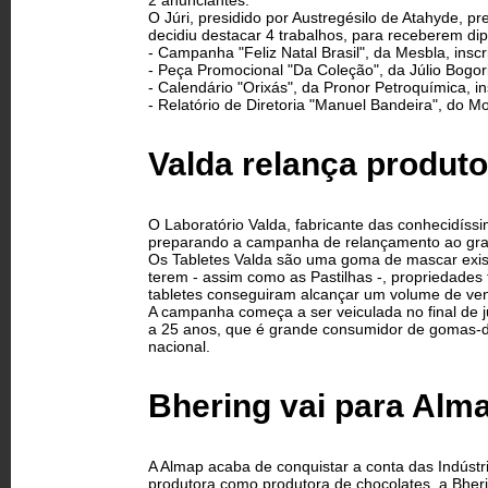
2 anunciantes.
O Júri, presidido por Austregésilo de Atahyde,
decidiu destacar 4 trabalhos, para receberem d
- Campanha "Feliz Natal Brasil", da Mesbla, inscr
- Peça Promocional "Da Coleção", da Júlio Bogori
- Calendário "Orixás", da Pronor Petroquímica, in
- Relatório de Diretoria "Manuel Bandeira", do Moi
Valda relança produto
O Laboratório Valda, fabricante das conhecidíssi
preparando a campanha de relançamento ao gran
Os Tabletes Valda são uma goma de mascar exis
terem - assim como as Pastilhas -, propriedades
tabletes conseguiram alcançar um volume de ven
A campanha começa a ser veiculada no final de 
a 25 anos, que é grande consumidor de gomas-
nacional.
Bhering vai para Alm
A Almap acaba de conquistar a conta das Indústr
produtora como produtora de chocolates, a Bherin