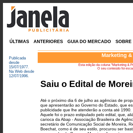
ÚLTIMAS
ANTERIORES
GUIA DO MERCADO
SOBRE
Marketing &
Publicada
desde
Esta edição da coluna "Marketing & Pu
15/07/1977.
O seu conteúdo foi escan
Na Web desde
12/07/1996.
Saiu o Edital de Morei
Até o próximo dia 6 de julho as agências de pro
que apresentarão ao Governo do Estado, que es
publicidade que lhe atenderão a conta até 1990.
Aquele foi o prazo estipulado pelo edital, que, ali
carioca da Abap - Associação Brasileira de Agê
secretário de Comunicação Social de Moreira, Ri
Boechat, como é de seu estilo, procurou ser basta