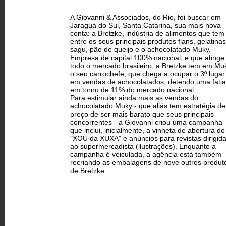
A Giovanni & Associados, do Rio, foi buscar em
Jaraguá do Sul, Santa Catarina, sua mais nova
conta: a Bretzke, indústria de alimentos que tem
entre os seus principais produtos flans, gelatinas
sagu, pão de queijo e o achocolatado Muky.
Empresa de capital 100% nacional, e que atinge
todo o mercado brasileiro, a Bretzke tem em Mu
o seu carro­chefe, que chega a ocupar o 3º lugar
em vendas de achocolatados, detendo uma fatia
em torno de 11% do mercado nacional.
Para estimular ainda mais as vendas do
achocolatado Muky - que aliás tem estratégia de
preço de ser mais barato que seus principais
concorrentes - a Giovanni criou uma campanha
que inclui, inicialmente, a vinheta de abertura do
"XOU da XUXA" e anúncios para revistas dirigid
ao supermercadista (ilustrações). Enquanto a
campanha é veiculada, a agência está também
recriando as embalagens de nove outros produt
de Bretzke.