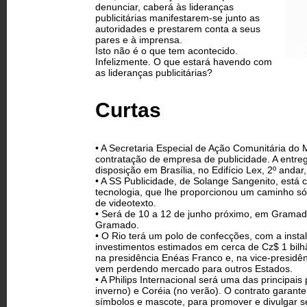
denunciar, caberá às lideranças
publicitárias manifestarem-se junto as
autoridades e prestarem conta a seus
pares e à imprensa.
Isto não é o que tem acontecido.
Infelizmente. O que estará havendo com
as lideranças publicitárias?
Curtas
• A Secretaria Especial de Ação Comunitária do M
contratação de empresa de publicidade. A entreg
disposição em Brasília, no Edifício Lex, 2º andar
• A SS Publicidade, de Solange Sangenito, está 
tecnologia, que lhe proporcionou um caminho sól
de videotexto.
• Será de 10 a 12 de junho próximo, em Gramado­
Gramado.
• O Rio terá um polo de confecções, com a ins
investimentos estimados em cerca de Cz$ 1 bilhão
na presidência Enéas Franco e, na vice-presidênc
vem perdendo mercado para outros Estados.
• A Philips Internacional será uma das principa
inverno) e Coréia (no verão). O contrato garante 
símbolos e mascote, para promover e divulgar s