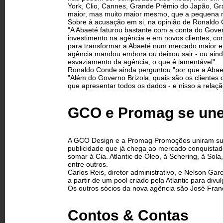
York, Clio, Cannes, Grande Prêmio do Japão, Gra
maior, mas muito maior mesmo, que a pequena r
Sobre à acusação em si, na opinião de Ronaldo 
"A Abaeté faturou bastante com a conta do Govern
investimento na agência e em novos clientes, c
para transformar a Abaeté num mercado maior e m
agência mandou embora ou deixou sair - ou aind
esvaziamento da agência, o que é lamentável".
Ronaldo Conde ainda perguntou "por que a Abaet
"Além do Governo Brizola, quais são os clientes
que apresentar todos os dados - e nisso a relaçã
GCO e Promag se un
A GCO Design e a Promag Promoções uniram su
publicidade que já chega ao mercado conquistad
somar à Cia. Atlantic de Óleo, à Schering, à So
entre outros.
Carlos Reis, diretor administrativo, e Nelson Ga
a partir de um pool criado pela Atlantic para di
Os outros sócios da nova agência são José Franci
Contos & Contas