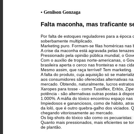
• Genilson Gonzaga
Falta maconha, mas traficante se
Por falta de estoques reguladores para a época 
soberbamente multiplicado.
Marketing puro. Formam-se filas homéricas nas 
A crise da maconha está agravada pelas tenazes
Pressionado pela opinião pública mundial, o Go
Com o auxílio de tropas norte-americanas, o Gov
brasileira aperta o cerco nas fronteiras e nas cid
Mesmo assim, que raça terrível! Tem marketing.
A falta do produto, cuja aquisição só se materia
aos consumidores são oferecidas alternativas na
mercado. Obtendo, naturalmente, lucros estrato
Xaropes para tosse - como Tussiflex, Eritós, Zipe
potência - são alternativas outras postas à dis
1.000%. A máfia do tóxico encontrou espaço nas 
Impiedosos e gananciosos, como de hábito, atra
da loló, que é outro quebra-galho dos viciados. 
chegando vitoriosamente ao mercado.
Os big-shots do tóxico são como os pecuaristas: 
Quanto mais pressionados, mais eficientes se to
de plantão.