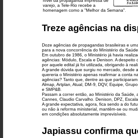
nível da propaganda impressa de
varejo, a Tele-Rio recebe a
homenagem como a "Melhor da Semana".
Treze agências na dis
Doze agências de propagandas brasileiras e uma 
para a nova concorrência do Ministério da Saúd
Em outubro de 1986, o Ministério já havia realiz
agências: Módulo, Escala e Denison. A despeito
por aquele edital já foi utilizada, obrigando à rea
A grande dúvida que surgiu no mercado, desde a p
quereria o Ministério apenas reafirmar a conta n
agências? Tanto que, dentre as que participara
Almap, Artplan, Atual, DM-9, DQV, Equipe, Grupo
e SMP&B.
Passam a correr então, ao Ministério da Saúde, a
Cannes, Claudio Carvalho. Denison, DPZ, Escala
A grande expectativa, agora, fica sendo a do fut
ou não à reforma ministerial, mantêm-se ou muda
em condições absolutamente imprevisíveis.
Japiassu confirma qu