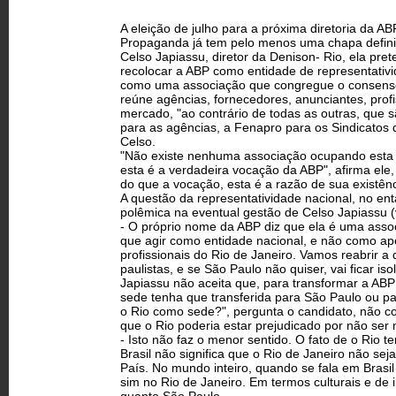
A eleição de julho para a próxima diretoria da ABP
Propaganda já tem pelo menos uma chapa definida
Celso Japiassu, diretor da Denison- Rio, ela pret
recolocar a ABP como entidade de representativi
como uma associação que congregue o consenso 
reúne agências, fornecedores, anunciantes, profi
mercado, "ao contrário de todas as outras, que 
para as agências, a Fenapro para os Sindicatos d
Celso.
"Não existe nenhuma associação ocupando esta 
esta é a verdadeira vocação da ABP", afirma el
do que a vocação, esta é a razão de sua existênc
A questão da representatividade nacional, no en
polêmica na eventual gestão de Celso Japiassu (
- O próprio nome da ABP diz que ela é uma associ
que agir como entidade nacional, e não como a
profissionais do Rio de Janeiro. Vamos reabrir a 
paulistas, e se São Paulo não quiser, vai ficar is
Japiassu não aceita que, para transformar a ABP
sede tenha que transferida para São Paulo ou par
o Rio como sede?", pergunta o candidato, não 
que o Rio poderia estar prejudicado por não ser
- Isto não faz o menor sentido. O fato de o Rio te
Brasil não significa que o Rio de Janeiro não se
País. No mundo inteiro, quando se fala em Brasil
sim no Rio de Janeiro. Em termos culturais e de i