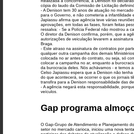
Realizada a concorrência, a Denison foi declara
cópia do laudo da Comissão de Licitação definin
- A Denison tem 30 anos de atuação no mercado br
para o Governo, e não cometeria a infantilidade 
Japiassu afirma que agência teve várias reuniõ
aprovações, em todas as fases, foram feitas pe
ressalva: - Se a Polícia Federal não mostrou a 
O diretor da Denison confirma, porém, que a agê
autorizações de veiculação levarem a assinatura 
Braga.
- Este atraso na assinatura de contratos por pa
qualquer outra campanha dos demais Ministérios. 
colocada no ar antes do contrato, ou seja, só co
colocar a campanha no ar, enquanto a burocracia
da burocracia deles. Nós achávamos - e temos a
Celso Japiassu espera que a Denison não tenha n
do que acontecerá, se ocorrer o que os jornais 
transfira para a Denison responsabilidade das d
- A agência negará esta responsabilidade, porqu
veículos.
Gap programa almoço
O Gap-Grupo de Atendimento e Planejamento do Ri
setor no mercado carioca, iniciou uma nova tentat