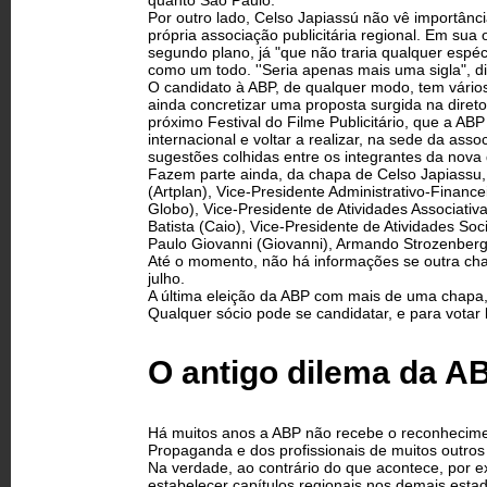
quanto São Paulo.
Por outro lado, Celso Japiassú não vê importânc
própria associação publicitária regional. Em sua o
segundo plano, já "que não traria qualquer espé
como um todo. ''Seria apenas mais uma sigla", di
O candidato à ABP, de qualquer modo, tem vários
ainda concretizar uma proposta surgida na diretor
próximo Festival do Filme Publicitário, que a A
internacional e voltar a realizar, na sede da asso
sugestões colhidas entre os integrantes da nova di
Fazem parte ainda, da chapa de Celso Japiassu, o
(Artplan), Vice-Presidente Administrativo-Finance
Globo), Vice-Presidente de Atividades Associativ
Batista (Caio), Vice-Presidente de Atividades Soc
Paulo Giovanni (Giovanni), Armando Strozenberg 
Até o momento, não há informações se outra chap
julho.
A última eleição da ABP com mais de uma chapa, 
Qualquer sócio pode se candidatar, e para votar
O antigo dilema da A
Há muitos anos a ABP não recebe o reconheciment
Propaganda e dos profissionais de muitos outros
Na verdade, ao contrário do que acontece, por 
estabelecer capítulos regionais nos demais estad