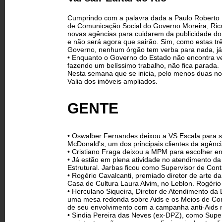
Cumprindo com a palavra dada a Paulo Roberto La
de Comunicação Social do Governo Moreira, Ricar
novas agências para cuidarem da publicidade do 
e não será agora que sairão. Sim, como estas tr
Governo, nenhum órgão tem verba para nada, já q
• Enquanto o Governo do Estado não encontra ve
fazendo um belíssimo trabalho, não fica parada.
Nesta semana que se inicia, pelo menos duas n
Valia dos imóveis ampliados.
GENTE
• Oswalber Fernandes deixou a VS Escala para s
McDonald's, um dos principais clientes da agênc
• Cristiano Fraga deixou a MPM para escolher en
• Já estão em plena atividade no atendimento d
Estrutural. Jarbas ficou como Supervisor de Con
• Rogério Cavalcanti, premiado diretor de arte d
Casa de Cultura Laura Alvim, no Leblon. Rogério 
• Herculano Siqueira, Diretor de Atendimento da
uma mesa redonda sobre Aids e os Meios de Com
de seu envolvimento com a campanha anti-Aids 
• Sindia Pereira das Neves (ex-DPZ), como Supe