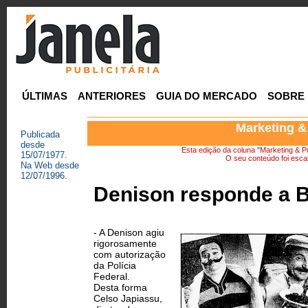
ÚLTIMAS
ANTERIORES
GUIA DO MERCADO
SOBRE
Marketing &
Publicada
desde
Esta edição da coluna "Marketing & Pu
15/07/1977.
O seu conteúdo foi escan
Na Web desde
12/07/1996.
Denison responde a 
- A Denison agiu
rigorosamente
com autorização
da Polícia
Federal.
Desta forma
Celso Japiassu,