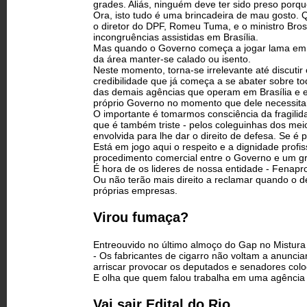
grades. Aliás, ninguém deve ter sido preso porque
Ora, isto tudo é uma brincadeira de mau gosto. 
o diretor do DPF, Romeu Tuma, e o ministro Bro
incongruências assistidas em Brasília.
Mas quando o Governo começa a jogar lama em um
da área manter-se calado ou isento.
Neste momento, torna-se irrelevante até discutir
credibilidade que já começa a se abater sobre to
das demais agências que operam em Brasília e e
próprio Governo no momento que dele necessitar
O importante é tomarmos consciência da fragilid
que é também triste - pelos coleguinhas dos m
envolvida para lhe dar o direito de defesa. Se é 
Está em jogo aqui o respeito e a dignidade prof
procedimento comercial entre o Governo e um g
É hora de os lideres de nossa entidade - Fenapr
Ou não terão mais direito a reclamar quando o des
próprias empresas.
Virou fumaça?
Entreouvido no último almoço do Gap no Mistura
- Os fabricantes de cigarro não voltam a anunci
arriscar provocar os deputados e senadores colo
E olha que quem falou trabalha em uma agência q
Vai sair Edital do Rio