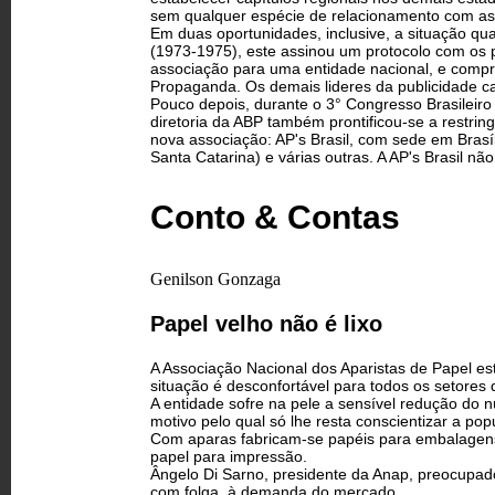
sem qualquer espécie de relacionamento com as 
Em duas oportunidades, inclusive, a situação qua
(1973-1975), este assinou um protocolo com os 
associação para uma entidade nacional, e comp
Propaganda. Os demais lideres da publicidade c
Pouco depois, durante o 3° Congresso Brasileiro
diretoria da ABP também prontificou-se a restri
nova associação: AP's Brasil, com sede em Brasí
Santa Catarina) e várias outras. A AP's Brasil não
Conto & Contas
Genilson Gonzaga
Papel velho não é lixo
A Associação Nacional dos Aparistas de Papel e
situação é desconfortável para todos os setores d
A entidade sofre na pele a sensível redução do 
motivo pelo qual só lhe resta conscientizar a p
Com aparas fabricam-se papéis para embalagens, 
papel para impressão.
Ângelo Di Sarno, presidente da Anap, preocupad
com folga, à demanda do mercado.