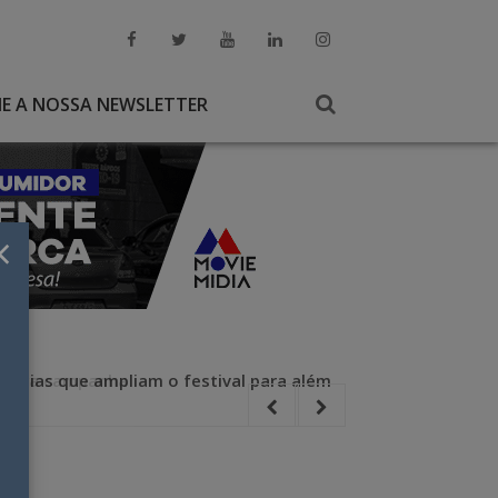
NE A NOSSA NEWSLETTER
×
m nova campanha
ências que ampliam o festival para além
Publicis monta 