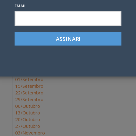
EMAIL
07/Julho
14/Julho
21/Julho
28/Julho
04/Agosto
11/Agosto
18/Agosto
25/Agosto
01/Setembro
15/Setembro
22/Setembro
29/Setembro
06/Outubro
13/Outubro
20/Outubro
27/Outubro
03/Novembro