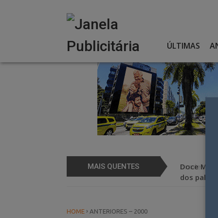
Skip
to
content
ÚLTIMAS
A
Bradesco 
Doce Marav
MAIS QUENTES
dos palco
›
HOME
ANTERIORES – 2000