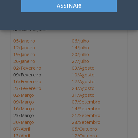
Estamos tentando recuperar os originais da Janela
para digitalizar e colocar online.
Veja aí os links do que já está no ar. E aguarde as
demais edições!
05/Janeiro
06/Julho
12/Janeiro
14/Julho
19/Janeiro
20/Julho
26/Janeiro
27/Julho
02/Fevereiro
03/Agosto
09/Fevereiro
10/Agosto
16/Fevereiro
17/Agosto
23/Fevereiro
24/Agosto
02/Março
31/Agosto
09/Março
07/Setembro
16/Março
14/Setembro
23/Março
21/Setembro
30/Março
28/Setembro
07/Abril
05/Outubro
13/Abril
12/Outubro