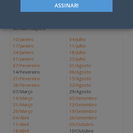
Estamos tentando recuperar os originais da Janela
para digitalizar e colocar online.
Veja aí os links do que já está no ar. E aguarde as
demais edições!
10/Janeiro
04/Julho
17/Janeiro
11/Julho
24/Janeiro
18/Julho
31/Janeiro
25/Julho
07/Fevereiro
01/Agosto
14/Fevereiro
08/Agosto
21/Fevereiro
15/Agosto
28/Fevereiro
22/Agosto
07/Março
29/Agosto
14/Março
05/Setembro
21/Março
13/Setembro
29/Março
19/Setembro
04/Abril
26/Setembro
11/Abril
03/Outubro
18/Abril
10/Outubro